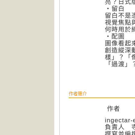
亮？日式
‧留白
留白不是
視覺焦點
何時用於
‧配圖
圖像看起
創造縱深
樣」？「
「過渡」
作者簡介
作者
ingecta
負責人 
撰寫並編