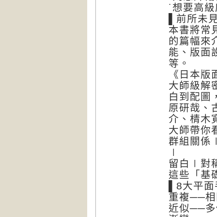
˙想要高
▌前所未
本書將常
的篇幅來
能、版面
等。
《日本版
大師級解
白到配圖
原研哉、
介、棈木
大師帶你
群組關係
∣
留白∣對
這些「基
▌8大平
重複──
近似──