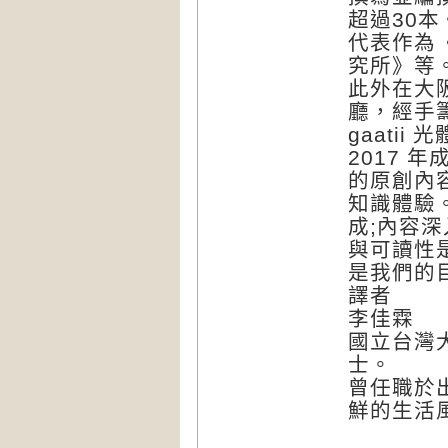
超過30本
代表作為
究所》等
此外在大阪
廳，經手籌
gaatii 光
2017 
的原創內
知識體驗
成;內容
與可讀性
是我們的
譯者
李佳霖
國立台灣
士。
曾任職於
鮮的生活