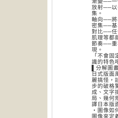
漸變──
放射──
集。
軸向──
密集──
對比──
肌理等都
節奏──
現。
「不會固
識的特色
▌分解圖
日式版面
麗搞怪，
步的破格
成、文字
局、幾何
譯日本版
‧圖像如
圖像來定