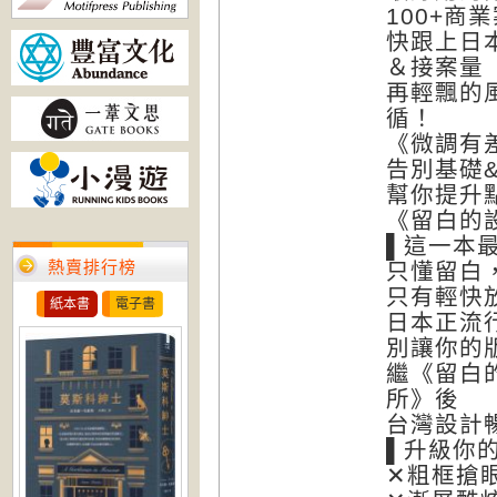
100+商
快跟上日
＆接案量
再輕飄的
循！
《微調有
告別基礎
幫你提升
《留白的
▌這一本
熱賣排行榜
只懂留白
只有輕快
紙本書
電子書
日本正流
別讓你的
繼《留白
所》後
台灣設計
▌升級你
✕粗框搶眼