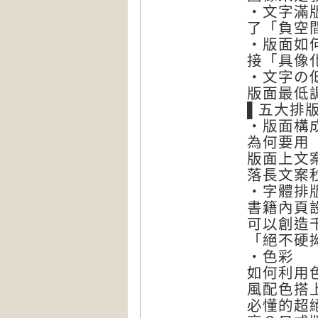
‧文字滿
了「負空
‧版面如
接「具像
‧文字の
版面最低
▌五大排
‧版面構
為何要用
版面上文
落長文案
‧字體排
書籍內頁
可以創造
「絕不硬
‧色彩
如何利用
風配色搭上
必懂的超