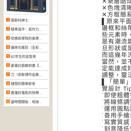
✕漸層酷炫
✕色塊清晰
✕方框簡易
▌原來平
莫斯科紳士
邊框和絲
精準寫作：寫作力...
些元素時
哈佛商學院的美學...
是有潮流
旦形狀或
貓咪也瘋狂（全彩...
而這幾年
82年生的金智英
當然，並
痠痛拉筋解剖書【...
定能達成
調整，靈
刀（奈斯博作品集...
▌「簡單
理想的簡單飲食
覺設計 Ti
看懂好電影的快樂...
˙即使粗
˙將線條
當時間開始：地球...
˙運用圓
˙善用手
˙寫實質
˙刻意降