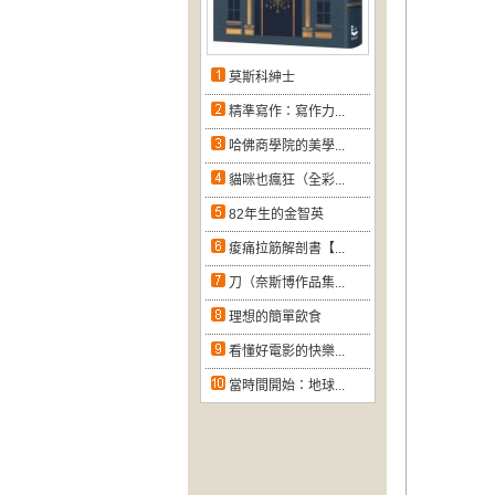
莫斯科紳士
精準寫作：寫作力...
哈佛商學院的美學...
貓咪也瘋狂（全彩...
82年生的金智英
痠痛拉筋解剖書【...
刀（奈斯博作品集...
理想的簡單飲食
看懂好電影的快樂...
當時間開始：地球...