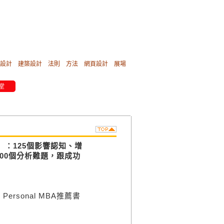
設計
建築設計
法則
方法
網頁設計
展場
堂
：125個影響認知、增
00個分析難題，跟成功
sonal MBA推薦書