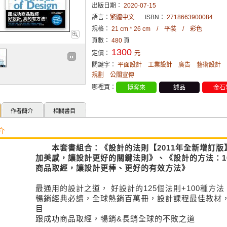
出版日期：
2020-07-15
語言：
繁體中文
ISBN：
2718663900084
規格：
21 cm * 26 cm / 平裝 / 彩色
頁數：
480
頁
1300
定價：
元
關鍵字：
平面設計
工業設計
廣告
藝術設計
規劃
公關宣傳
哪裡買：
博客來
誠品
金石
作者簡介
相關書目
介
本套書組合：《設計的法則【2011年全新增訂版】
加美感，讓設計更好的關鍵法則》、《設計的方法：1
商品取經，讓設計更棒、更好的有效方法》
最通用的設計之道， 好設計的125個法則+100種方法
暢銷經典必讀，全球熱銷百萬冊，設計課程最佳教材，Per
目
跟成功商品取經，暢銷&長銷全球的不敗之道