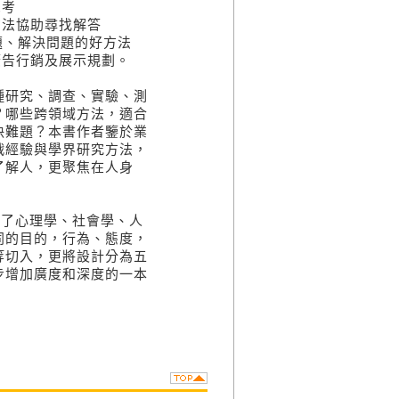
思考
方法協助尋找解答
析難題、解決問題的好方法
廣告行銷及展示規劃。
種研究、調查、實驗、測
？哪些跨領域方法，適合
決難題？本書作者鑒於業
戰經驗與學界研究方法，
了解人，更聚焦在人身
合了心理學、社會學、人
同的目的，行為、態度，
等切入，更將設計分為五
步增加廣度和深度的一本