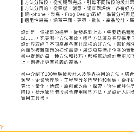
▌方法分階段，從初期到完成，引導不同階段的設計
▌方法分目的，從靈感、創意、調查到評估，各有好
▌跟i-phone、樂高、Frog Design取經，學習分
▌適用性最高，涵蓋平面、建築、數位、產品設計、
設計是一個複雜的過程，從發想到上市，需要透過種
試……，究竟哪些方法有效，哪些方法廣為業界採用
設計界取經？不同產品各有什麼樣的好方法，幫忙解
內面對複雜難題的迫切需要，廣泛蒐集傑出企業的實
書中提到的每一種方法和技巧，都將幫助設計者更加
上，創造出更有意義的產品。
書中介紹了100種廣被設計人及學界採用的方法。結
類學、企業管理學、工程學等多門學科和領域，從不
質化、量化，傳統、原創或改編，探索、衍生或評估
階段，標示哪些階段適合使用哪些方法，是設計人同
實用工具書。
介