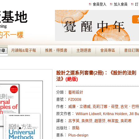
會員登入
加入會員
訂
月讀報&電子報
推薦．得獎書
主題選書
會員專區
書目訂購
設計之道系列套書(2冊)：《設計的法則
法》
(絶版)
分類：
藝術設計
書號：
FZ0008
作者：
威廉．立德威, 克莉汀娜．荷登, 吉兒．巴特
原文作者：
William Lidwell, Kritina Holden, Jill B
譯者：
呂亨英, 吳佩芬, 趙慧芬, 林潔盈, 吳莉君
出版社：
原點
書系：
Plus-design