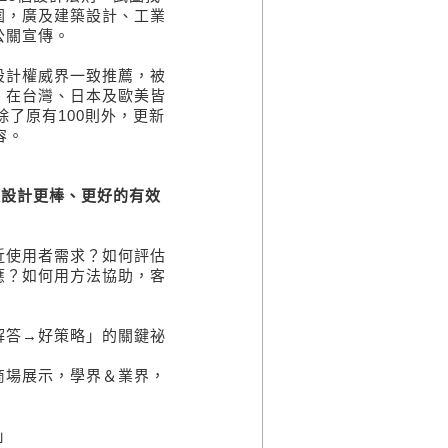
圍，廣及建築設計、工業
公關宣傳。
設計權威界一致推薦，被
。在台灣、日本及歐美皆
除了原有100則外，更新
容。
讓設計更棒、更好的有效
近使用者需求？如何評估
應？如何用方法協助，客
解答→好策略」的關鍵祕
商場展示，學界＆業界，
」