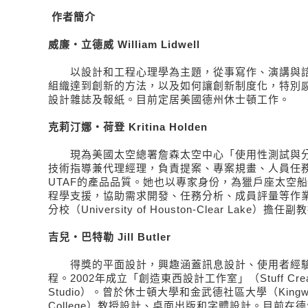
作者簡介
威廉‧立德威 William Lidwell
以設計和工程心理學為主題，從事寫作、演講與諮
組織達到創新的方法，以及如何讓創新制度化，特別
設計雜誌及報紙。目前定居美國德州休士頓工作。
克莉汀娜‧荷登 Kritina Holden
現為美國太空總署詹森太空中心「使用性測試與分析
技術指導兼代理經理，負責提案、專案規畫、人員任
UTAF的產品品質。她也以專家身份，為獵戶座太空
程學支援，協助需求開發、任務分析、成員評量等作
分校（University of Houston-Clear Lake）擔任
吉兒‧巴特勒 Jill Butler
得獎的平面設計，興趣涵蓋訊息設計、使用者經驗
程。2002年成立「創造東西設計工作室」（Stuff Creato
Studio）。曾於休士頓大學和金武德社區大學（Kingwoo
College）教授設計、桌面出版和字體設計。目前在