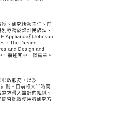
授、研究所系主任、前
特別專精於設計民族誌、
liance和Johnson
、The Design
res and Design and
ings一書中，撰述其中一個篇章。
郵政服務，以及
多項得獎設計計劃。目前將大半時間
者需求帶入設計的組織。
是開啓她將使用者研究方