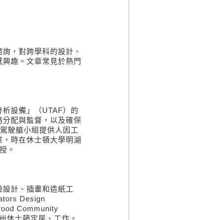
詢，對跨學科的設計、
感興趣。文章常見於熱門
設備」（UTAF）的
務分配與監督，以及確保
船駕駛艙小組提供人因工
業，時在休士頓大學明湖
副教授。
設計、插畫和造紙工
rs Design
d Community
德州休士頓定居、工作。