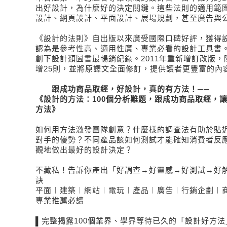
出好設計，為什麼好的決定關鍵。這些法則的適用範
設計、網頁設計、平面設計、展場規劃，甚至廣告與
《設計的法則》自出版以來廣受國際口碑好評，獲得
認為是參考性高、適用性廣、專業必看的設計工具書
創下設計類圖書最暢銷紀錄。2011年重新增訂改版，
增25則，並將原譯文全面修訂，提供讀者更豐富的內
跟成功商品取經，好設計，真的有方法！──
《設計的方法：100個分析難題，跟成功商品取經，
方法》
如何用方法激發團隊創意？什麼樣的調查法有助於貼
對手的優勢？不同產品該如何測試才能確知消費者反
觀地做出最好的設計決定？
不藏私！告訴你產出「好調查→好靈感→好測試→好
訣
平面︱建築︱網站︱電玩︱產品︱廣告︱行銷企劃︱
專業推薦必讀
▌完整揭露100個業界、學界等待已久的「設計好方法