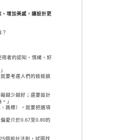
認知、增加美感，讓設計更
典？
使用者的認知、情緒、好
。」
，就要考慮人們的娃娃臉
」
障礙越少越好；還要設計
為。」
統、路標），就要把選項
介於0.67至0.80的
25個設計法則，試圖找