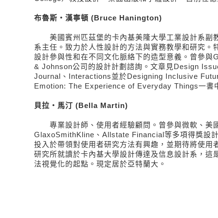
布魯斯‧漢寧頓 (Bruce Hanington)
美國賓州匹茲堡的卡內基美隆大學工業設計系副教
系主任。致力於人性設計的方法與實務教學和研究。
設計參與性和在不同文化脈絡下的造型意義。曾參與GE App
& Johnson公司的設計計劃諮詢。文章見Design Issues
Journal、Interactions並於Designing Inclusive Futu
Emotion: The Experience of Everyday Th
貝拉‧馬汀 (Bella Martin)
專業設計師、使用者經驗顧問。曾參與微軟、美國
GlaxoSmithKline、Allstate Financial等
投入於帶領對使用者研究方法有興趣，並期待將使用
研究所就讀於卡內基大學設計傳達及信息設計系，這
法視覺化的起點。現定居於亞特蘭大。