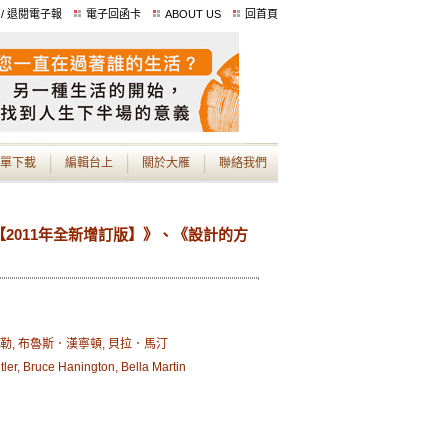
 / 退閱電子報
電子回函卡
ABOUT US
回首頁
單下載
編輯台上
關於大雁
聯絡我們
【2011年全新增訂版】》、《設計的方
勒, 布魯斯．漢寧頓, 貝拉．馬汀
utler, Bruce Hanington, Bella Martin