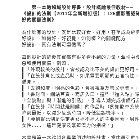
第一本跨領域設計專書，設計概論最佳教材──
《設計的法則【2011年全新增訂版】：125個影響
好的關鍵法則》
為什麼有的設計，就是比較好看、好用，甚至成為經
好設計，如何好、好視覺，如何棒？的關鍵配方
好設計，真有法則可遵循嗎？
每個設計的背後其實都有很多看不到的力量，牽引著
惡和使用習慣，例如：
▌「外觀較美的設計，會被認為比不美的設計更好用
▌「在設計角色或產品時，如果需要明顯的五官特性
偏見。」
▌「去飽和度、明亮的色彩，會被視為友善又專業。
▌「書封面、網站首頁、商店入口，這些『進入點』
『全貌點』與『漸進的引誘』，引導人潮完成後續行
▌「在設計『時間就是關鍵』的作品時（例如煞車系
降到最低，以減少反應時間，降低錯誤機率。」
▌「腰到臀比例是決定男女迷不迷人的主要因素，男性偏愛
女性……，這是健康及繁殖潛力的指標。」
本書是第一本跨越各專業領域的設計書，當中羅列的1