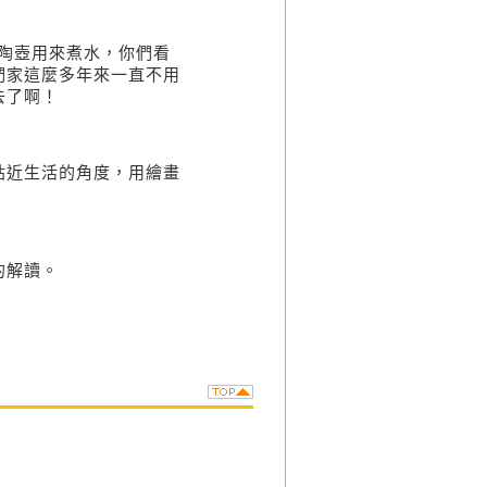
陶壺用來煮水，你們看
們家這麼多年來一直不用
去了啊！
貼近生活的角度，用繪畫
的解讀。