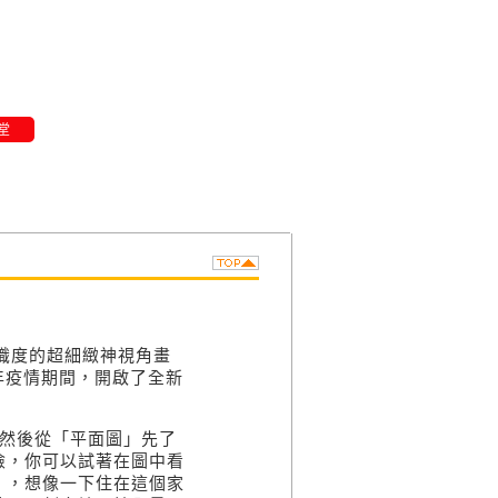
堂
識度的超細緻神視角畫
年疫情期間，開啟了全新
然後從「平面圖」先了
險，你可以試著在圖中看
」，想像一下住在這個家