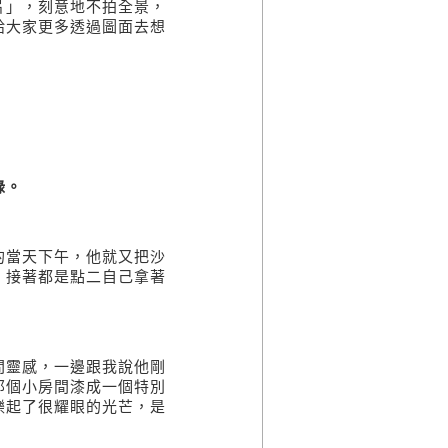
片」，刻意地不拍全景，
給大家更多透過圖面去想
錄。
的當天下午，他就又把沙
，接著都是點二自己拿著
間靈感，一邊跟我說他剛
那個小房間漆成一個特別
爍起了很耀眼的光芒，是