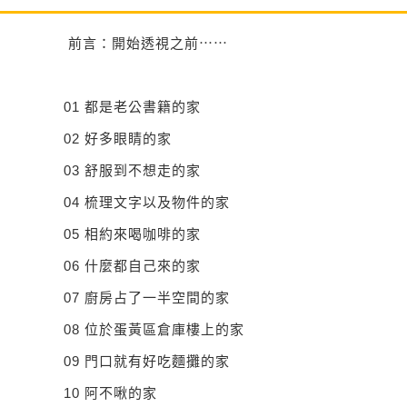
前言：開始透視之前⋯⋯
01
都是老公書籍的家
02
好多眼睛的家
03
舒服到不想走的家
04
梳理文字以及物件的家
05
相約來喝咖啡的家
06
什麼都自己來的家
07
廚房占了一半空間的家
08
位於蛋黃區倉庫樓上的家
09
門口就有好吃麵攤的家
10
阿不啾的家