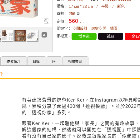
規格：
17 cm * 23 cm / 平裝 / 彩色
頁數：
256
頁
560
定價：
元
關鍵字：
空間設計
居家空間
插圖
哪裡買：
博客來
誠品
金石
作者簡介
目錄
序
相關書目
介
有著建築背景的奶爸
Ker Ker
，在
Instagram
以極具辨
風，累積分享了超過
400
間「透視餐廳」。並於
2022
的「透視你家」系列。
跟著
Ker Ker
，一起聽他與「家長」之間的有趣故事，
解這個家的結構，然後就可以開始在「透視圖」中探
看有沒有自己家的影子。然後是每組家長的「似顏繪