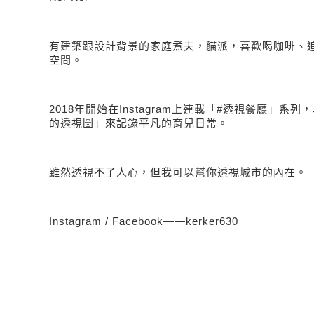
有建築跟設計背景的家庭煮夫，貓派，喜歡喝咖啡、
空間。
2018年開始在Instagram上連載「#透視餐廳」系
的透視圖」來記錄平凡的育兒日常。
雖然透視不了人心，但我可以幫你透視城市的內在。
Instagram / Facebook
――
kerker630