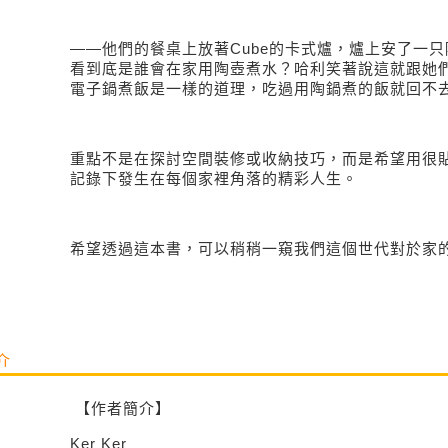
――他們的餐桌上放著
Cube
的卡式爐，爐上安了一只
看到底是誰會在家用陶壺煮水？哈利笑著說這就跟她
電子鍋煮飯是一樣的道理，吃過用陶鍋煮的飯就回不
重點不是在探討空間裝修或收納技巧，而是希望用很
記錄下發生在每個家裡角落的精彩人生。
希望透過這本書，可以稍稍一窺我們這個世代對於家
介
【作者簡介】
Ker Ker