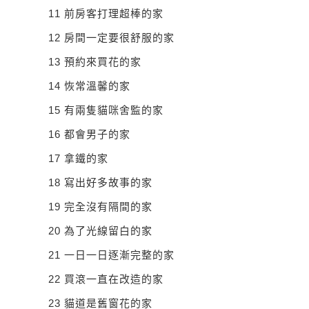
11
前房客打理超棒的家
12
房間一定要很舒服的家
13
預約來買花的家
14
恢常溫馨的家
15
有兩隻貓咪舍監的家
16
都會男子的家
17
拿鐵的家
18
寫出好多故事的家
19
完全沒有隔間的家
20
為了光線留白的家
21
一日一日逐漸完整的家
22
買滾一直在改造的家
23
貓道是舊窗花的家