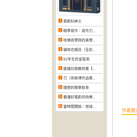
莫斯科紳士
精準寫作：寫作力...
哈佛商學院的美學...
貓咪也瘋狂（全彩...
82年生的金智英
痠痛拉筋解剖書【...
刀（奈斯博作品集...
理想的簡單飲食
看懂好電影的快樂...
當時間開始：地球...
作者簡