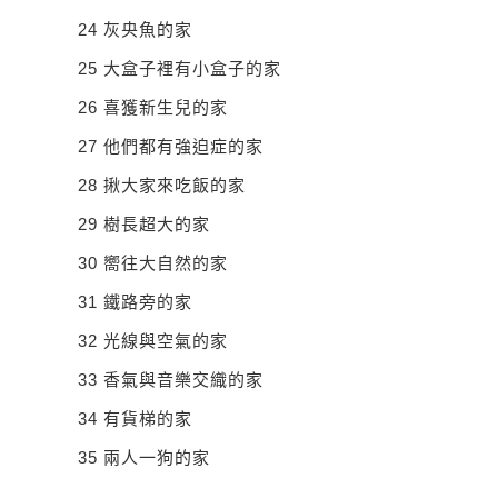
24
灰央魚的家
25
大盒子裡有小盒子的家
26
喜獲新生兒的家
27
他們都有強迫症的家
28
揪大家來吃飯的家
29
樹長超大的家
30
嚮往大自然的家
31
鐵路旁的家
32
光線與空氣的家
33
香氣與音樂交織的家
34
有貨梯的家
35
兩人一狗的家