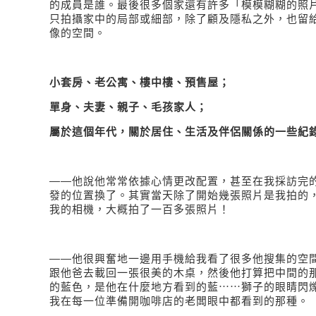
的成員是誰。最後很多個家還有許多「模模糊糊的照
只拍攝家中的局部或細部，除了顧及隱私之外，也留
像的空間。
小套房、老公寓、樓中樓、預售屋；
單身、夫妻、親子、毛孩家人；
屬於這個年代，關於居住、生活及伴侶關係的一些紀
――他說他常常依據心情更改配置，甚至在我採訪完
發的位置換了。其實當天除了開始幾張照片是我拍的
我的相機，大概拍了一百多張照片！
――他很興奮地一邊用手機給我看了很多他搜集的空
跟他爸去載回一張很美的木桌，然後他打算把中間的
的藍色，是他在什麼地方看到的藍⋯⋯獅子的眼睛閃
我在每一位準備開咖啡店的老闆眼中都看到的那種。