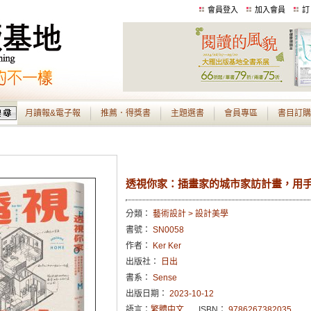
會員登入
加入會員
訂
月讀報&電子報
推薦．得獎書
主題選書
會員專區
書目訂購
透視你家：插畫家的城市家訪計畫，用
分類：
藝術設計 > 設計美學
書號：
SN0058
作者：
Ker Ker
出版社：
日出
書系：
Sense
出版日期：
2023-10-12
語言：
繁體中文
ISBN：
9786267382035