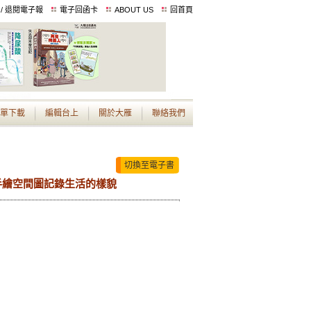
 / 退閱電子報
電子回函卡
ABOUT US
回首頁
單下載
編輯台上
關於大雁
聯絡我們
切換至電子書
手繪空間圖記錄生活的樣貌