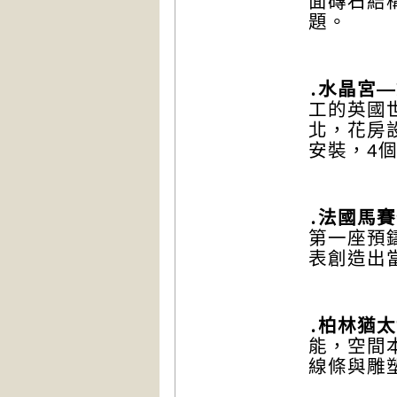
面磚石結
題。
․水晶宮
—
工的英國
北，花房
安裝，
4
․法國馬
第一座預
表創造出
․柏林猶
能，空間
線條與雕