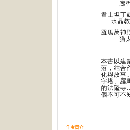
廊
君士坦丁
水晶
羅馬萬神
猶
本書以建
落，結合
化與故事
字塔、羅
的法隆寺…
個不可不
作者簡介