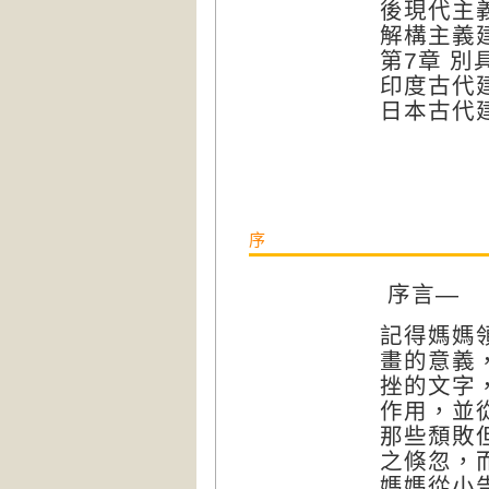
後現代主
解構主義
第7章 
印度古代
日本古代
序
序言—
記得媽媽
畫的意義
挫的文字
作用，並
那些頹敗
之倏忽，
媽媽從小