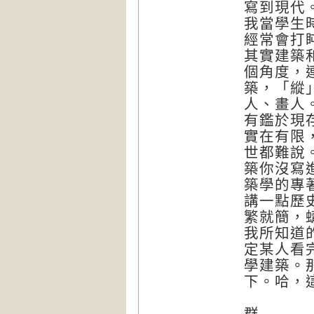
寫到現代
我當學生
經常會打
其實建築
個角度，
築，「縱
人、畫人
有鑑於現
實在有限
世都難說
築你沒寫
築學的專
講一點歷
繁就簡，
我所知道
定某人看
學建築。
下。哈，
--
群