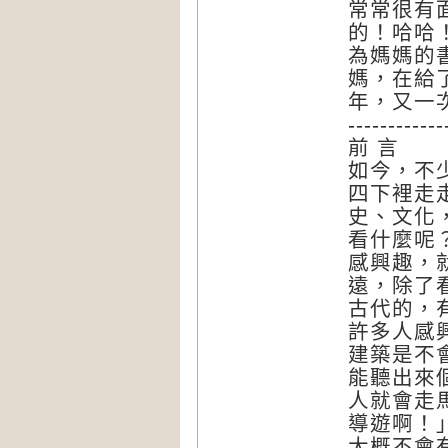
常常很有
的！哈哈
為媽媽的
媽，在給
年，又一
-------
前 言
如今，不
四下裡走
史、文化
看什麼呢
感興趣，
遠，除了
古代的，
許多人感
建築是不
能聽出來
人就會走
導遊啊！
大概不會