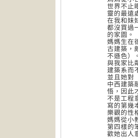
世界不止
靈的最遠
在我和妹
都沒買過
的家園。
媽媽生在
古建築，
不遜色）
與我家比
建築系而
並且她對
中西建築
悟，因此
不是工程
寫的第幾
樂觀的性
媽媽從小
第四樣的
歡她出人