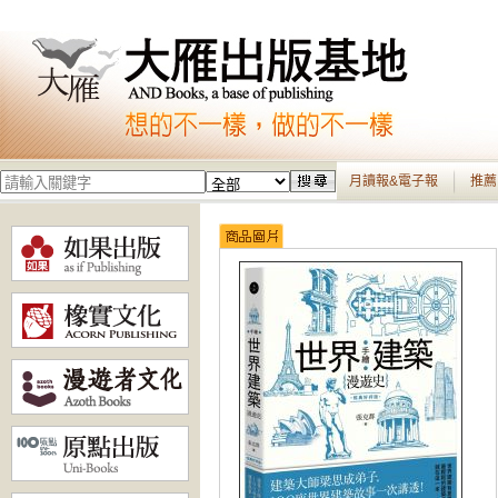
月讀報&電子報
推薦