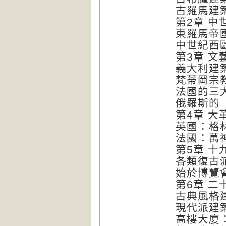
古羅馬建
第2章 中
東羅馬帝
中世紀西
第3章 
義大利建
梵蒂岡宗
法國的三
俄羅斯的
第4章 
英國：格
法國：萬
第5章 十
各類復古
始於博覽
第6章 二
古典風格
現代派建
高樓大廈