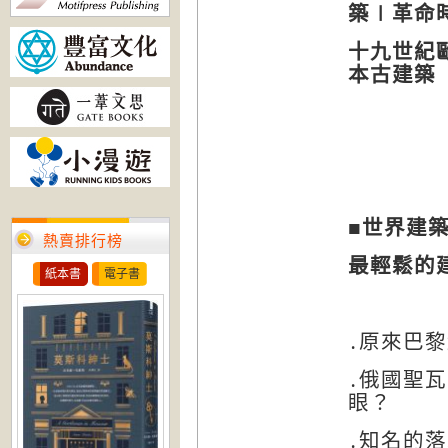
築∣革命
十九世紀
本古建築
■世界建
熱賣排行榜
最輕鬆的
紙本書
電子書
․原來巴
․俄國聖
眼？
․知名的