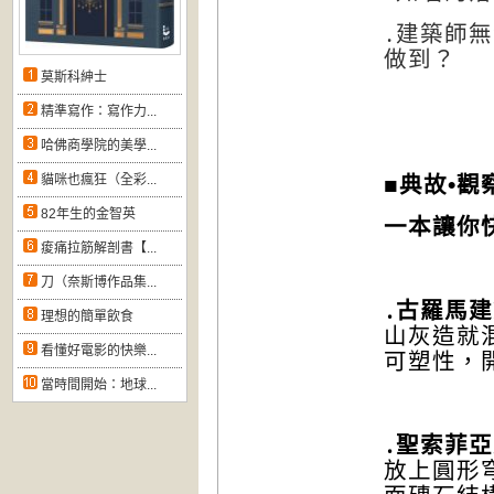
․建築師
做到？
莫斯科紳士
精準寫作：寫作力...
哈佛商學院的美學...
貓咪也瘋狂（全彩...
■典故•觀
82年生的金智英
一本讓你
痠痛拉筋解剖書【...
刀（奈斯博作品集...
․古羅馬
理想的簡單飲食
山灰造就
看懂好電影的快樂...
可塑性，
當時間開始：地球...
․聖索菲
放上圓形