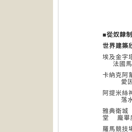
■從奴隸
世界建築
埃及金字
法國
卡納克阿
愛
阿提米絲
落
雅典衛城
堂
龐畢
羅馬競技