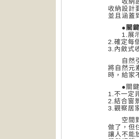
收納設
收納設計
並且涵蓋
●關鍵思
1.展示
2.確定
3.內斂
自然引
將自然元
時，給家
●關鍵思
1.不一
2.結合
3.觀察
空間對了
做了，但
讓人不能