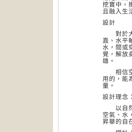
挖寶中，
且融入生
設計
對於大自
直、水平
水，間或
覺，解放
雄。
相信空間
用的，能
量。
設計理念
以自然、
空氣、水
昇華的自