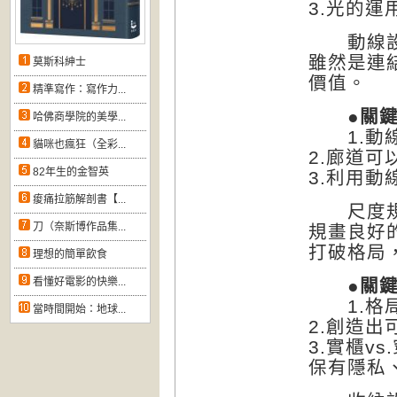
3.光的
動線設
雖然是連
莫斯科紳士
價值。
精準寫作：寫作力...
●關鍵思
哈佛商學院的美學...
1.動線
貓咪也瘋狂（全彩...
2.廊道
82年生的金智英
3.利用
痠痛拉筋解剖書【...
尺度規
刀（奈斯博作品集...
規畫良好
打破格局
理想的簡單飲食
看懂好電影的快樂...
●關鍵思
1.格局
當時間開始：地球...
2.創造
3.實櫃v
保有隱私