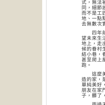
式，無法
同，細節
而不是工
地、一點
去無數次
四年前，
望未來生
地上，走
候的眷村
結小巷，
甚至爬上
跑。
這麼美好
造的家，
單純美好
朋友在家
子，髒了
雨過天青