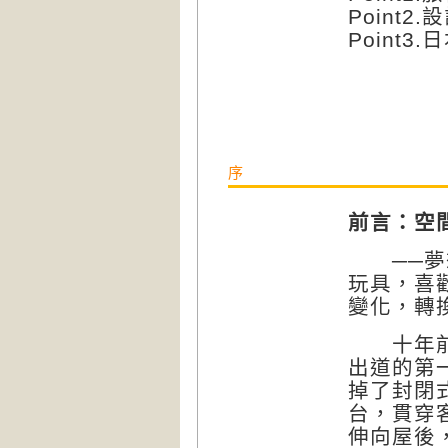
Point2
Point
序
前言：空
──夢想
玩具，喜
變化，轉
十年前，
出道的第
掉了封閉
台，貫穿
伸向屋後