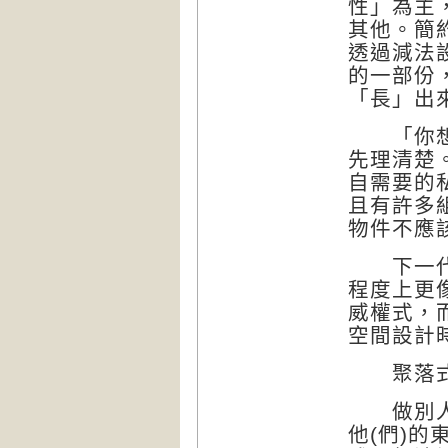
性」為主
其他。簡
透過減法
的一部份
「長」出
「你想讓
先理清楚
自需要的
且有許多
物件不應
下一代與
程度上更
威權式，
空間設計
聚落式
做別人的
他(們)