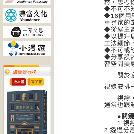
材，思考
◆不可不
◆16個
重尋家的
◆從屋主需
◆以提升居
工法細節
◆不可或
◆分享設
習空間美
熱賣排行榜
關於家
紙本書
電子書
視線安排
視線，講
通常也跟
●關鍵思
1.視線
2.透過