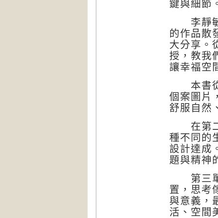
鍵與細節
李靜敏在
的作品散
大分享。
授，教我
讓幸福空
本書從不
個案圖片
舒服自然
在第二單
種不同的
設計達成
題與精神
第三單元
置，思考
與意義，
活、空間