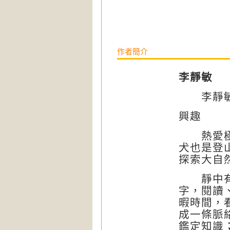
作者簡介
李靜敏
李靜敏
興趣
熱愛極限
犬也是登
探索大自
靜中有動
字，閱讀
暇時間，
成一條脈
鑑定知識