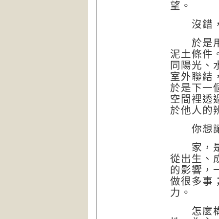
望。
沒錯，
於是用陽
泥土條件
同陽光、
室外聯結
於是下一
空間裡透
於他人的
你想讓
家，是溫
從出生、
的影響，
做很多事
力。
怎麼構想