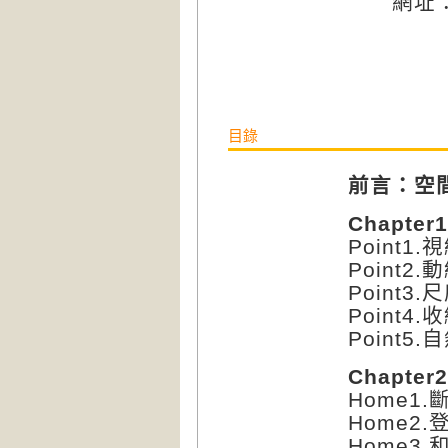
網址
目錄
前言：空
Chapte
Point
Point
Point
Point
Point
Chapt
Home1
Home2
Home