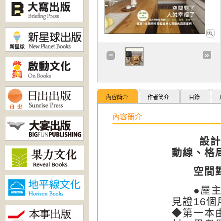
內容簡介
作者簡介
目錄
內容簡介
設計
動線、格
空間
●屋主需
見證16
◆第一本