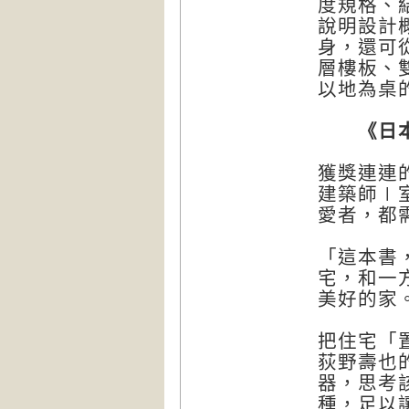
度規格、
說明設計
身，還可
層樓板、
以地為桌
《日本造
獲獎連連
建築師∣
愛者，都
「這本書
宅，和一
美好的家
把住宅「
荻野壽也
器，思考
種，足以