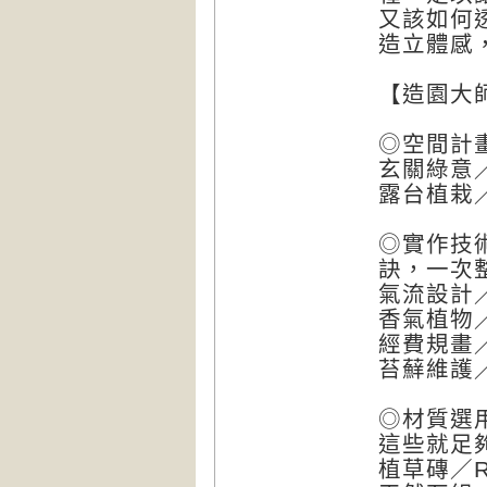
又該如何
造立體感
【造園大
◎空間計畫
玄關綠意
露台植栽
◎實作技術
訣，一次
氣流設計
香氣植物
經費規畫
苔蘚維護
◎材質選用
這些就足
植草磚／