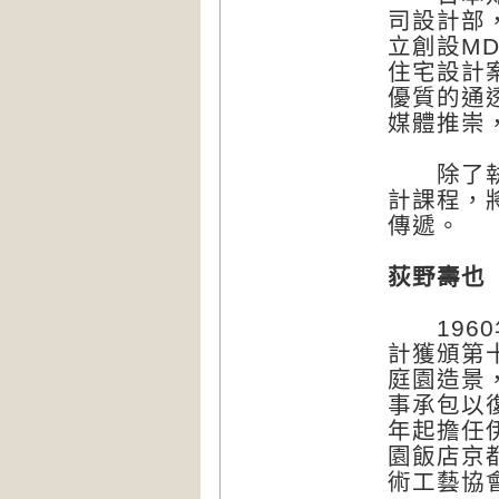
司設計部
立創設M
住宅設計
優質的通
媒體推崇
除了執業
計課程，
傳遞。
荻野壽也（O
1960
計獲頒第
庭園造景
事承包以
年起擔任
園飯店京
術工藝協