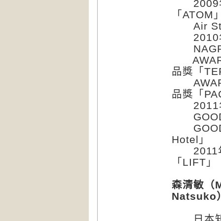
2009
「ATOM
Air Sty
201
NAGRA
AWARD 
品獎「TE
AWARD 
品獎「PA
201
GOOD D
GOOD D
Hotel」
2011
「LIFT」
森清敏（Mo
Natsuko
日本知名