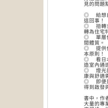
見的問題
◎ 給想
這回事！
◎ 扭轉
轉為住宅
◎ 單層
間體質。
◎ 提供
本原則！
◎ 看日
造室內通
◎ 燈光
康與舒適
◎ 即便
得到啟發
書中，作
大量的專