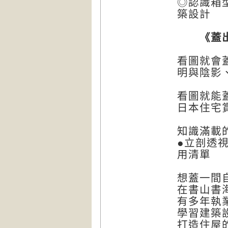
◎認識箱
築設計
《蓋出好
看圖就會
明與陰影
看圖就能
日本住宅
知識滿載
●立剖透視
用清單
想蓋一間
在書山書
有多年執
學習建築
打造住屋