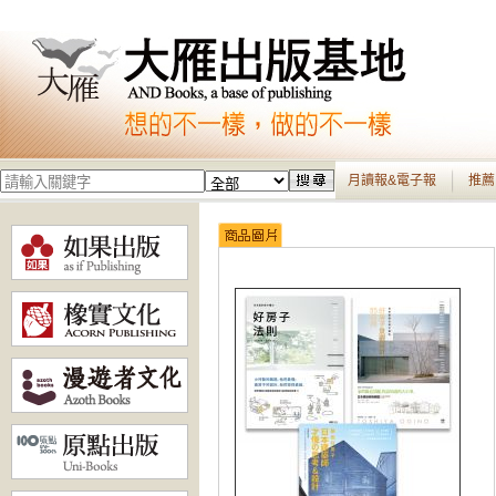
月讀報&電子報
推薦