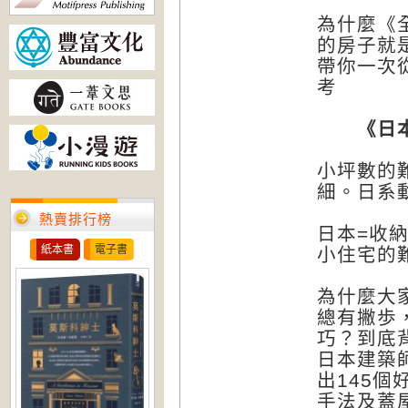
為什麼《
的房子就
帶你一次
考
《日本設
小坪數的
細。日系
熱賣排行榜
日本=收
紙本書
電子書
小住宅的
為什麼大
總有撇歩
巧？到底
日本建築
出145
手法及蓋屋