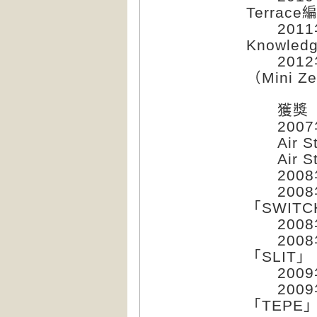
Terra
2011
Knowle
2012年
（Mini 
獲獎
2007
Air St
Air St
200
2008
「SWITC
2008
2008
「SLIT」
200
2009
「TEPE