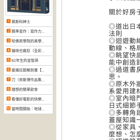
關於好房
莫斯科紳士
◎道出日
精準寫作：寫作力...
法則
◎迴遊動
哈佛商學院的美學...
動線、格
貓咪也瘋狂（全彩...
◎眺望快
82年生的金智英
能中創造
◎過道書
痠痛拉筋解剖書【...
思。
刀（奈斯博作品集...
◎原木外
理想的簡單飲食
系愛用建
◎室內暗
看懂好電影的快樂...
日式細節
當時間開始：地球...
◎多轉角
蓋屋知識
◎從家具
麼想、怎