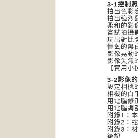
3-1控制
拍出色彩
拍出強烈
柔和的影
嘗試拍攝
玩出對比
懷舊的黑
影像晃動
影像失焦
【實用小
3-2影像
設定相機
相機的白
用電腦修
用電腦調
附錄1：
附錄2：
附錄3：
後記