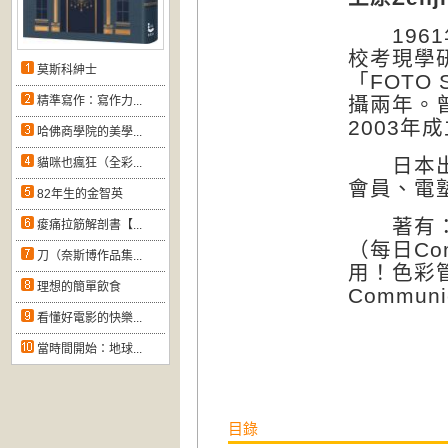
1961
校考現學
莫斯科紳士
「FOTO
攝兩年。
精準寫作：寫作力...
2003年成
哈佛商學院的美學...
日本出版
貓咪也瘋狂（全彩...
會員、電
82年生的金智英
著有：《數
痠痛拉筋解剖書【...
（每日Co
刀（奈斯博作品集...
用！色彩
理想的簡單飲食
Communi
看懂好電影的快樂...
當時間開始：地球...
目錄