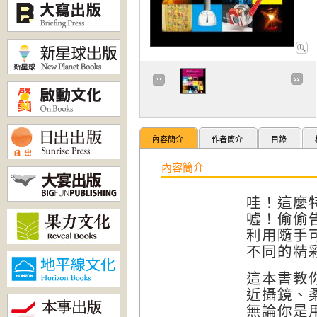
內容簡介
作者簡介
目錄
內容簡介
哇！這麼
噓！偷偷
利用隨手
不同的精
這本書教
近攝鏡、柔
無論你是