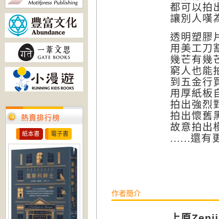
都可以拍
讓別人嘆
透明塑膠
用美工刀
幾芒有幾
窮人也能
到五金行
用厚紙板自
拍出強烈
拍出懷舊
熱賣排行榜
故意拍出
紙本書
電子書
......
作者簡介
上原Zenji