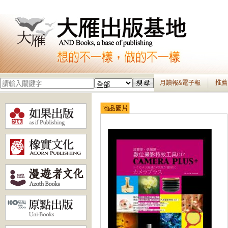
月讀報&電子報
推薦