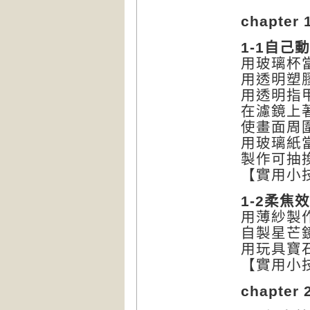
chapter
1-1自己
用玻璃杯
用透明塑
用透明指
在濾鏡上
使畫面周
用玻璃紙
製作可抽
【實用小
1-2柔焦
用薄紗製
自製星芒
用玩具寶
【實用小
chapter