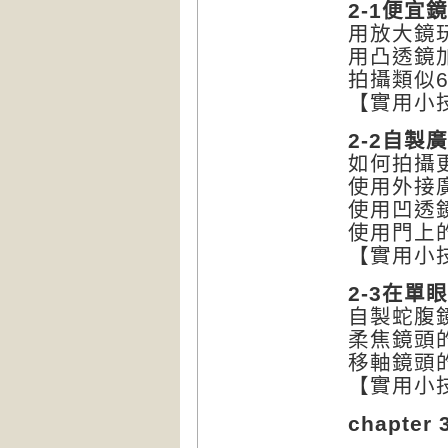
2-1便宜
用放大鏡玩c
用凸透鏡
拍攝類似
【實用小
2-2自製
如何拍攝
使用外接
使用凹透
使用門上
【實用小
2-3在單
自製蛇腹
柔焦鏡頭
移軸鏡頭
【實用小
chapte