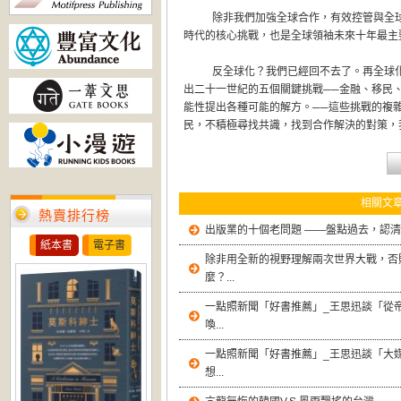
除非我們加強全球合作，有效控管與全
時代的核心挑戰，也是全球領袖未來十年最主
反全球化？我們已經回不去了。再全球
出二十一世紀的五個關鍵挑戰──金融、移民
能性提出各種可能的解方。──這些挑戰的複
民，不積極尋找共識，找到合作解決的對策，
相關文
熱賣排行榜
出版業的十個老問題 ——盤點過去，認
紙本書
電子書
除非用全新的視野理解兩次世界大戰，否
麼？...
一點照新聞「好書推薦」_王思迅談「從
喚...
一點照新聞「好書推薦」_王思迅談「大
想...