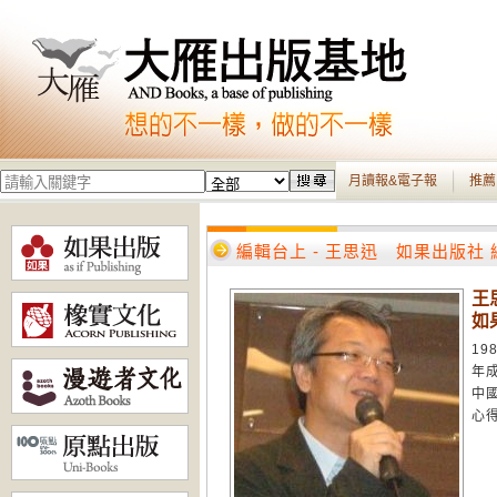
月讀報&電子報
推薦
編輯台上 - 王思迅 如果出版社
王
如
1
年
中
心