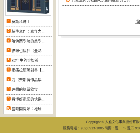
亢龍無悔的韓國V.S.風雨飄搖的台灣
莫斯科紳士
精準寫作：寫作力...
哈佛商學院的美學...
貓咪也瘋狂（全彩...
82年生的金智英
痠痛拉筋解剖書【...
刀（奈斯博作品集...
理想的簡單飲食
看懂好電影的快樂...
當時間開始：地球...
Copyright © 大雁文化事業股份有限公司
服務電話： (02)8913-1005 時間：週一 ～ 週五 9:0