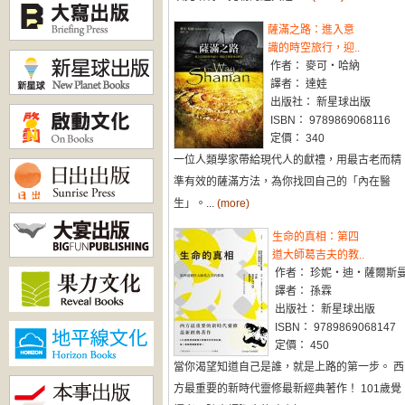
薩滿之路：進入意
識的時空旅行，迎..
作者： 麥可‧哈納
譯者： 達娃
出版社： 新星球出版
ISBN： 9789869068116
定價： 340
一位人類學家帶給現代人的獻禮，用最古老而精
準有效的薩滿方法，為你找回自己的「內在醫
生」。...
(more)
生命的真相：第四
道大師葛吉夫的教..
作者： 珍妮‧迪‧薩爾斯
譯者： 孫霖
出版社： 新星球出版
ISBN： 9789869068147
定價： 450
當你渴望知道自己是誰，就是上路的第一步。 西
方最重要的新時代靈修最新經典著作！ 101歲覺