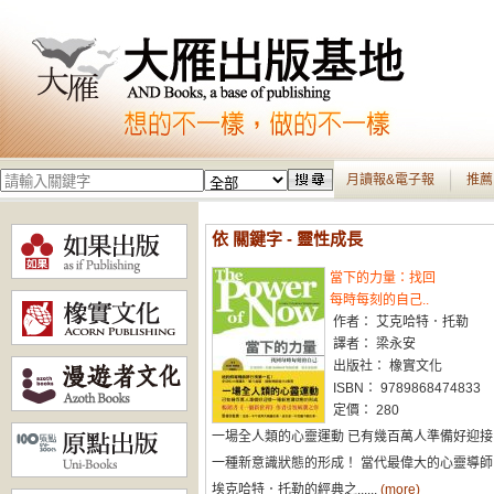
月讀報&電子報
推薦
依 關鍵字 - 靈性成長
當下的力量：找回
每時每刻的自己..
作者： 艾克哈特．托勒
譯者： 梁永安
出版社： 橡實文化
ISBN： 9789868474833
定價： 280
一場全人類的心靈運動 已有幾百萬人準備好迎接
一種新意識狀態的形成！ 當代最偉大的心靈導師
埃克哈特．托勒的經典之......
(more)