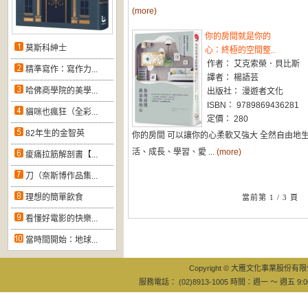
(more)
你的房間就是你的
莫斯科紳士
心：終極的空間整..
作者： 艾克索榮．貝比斯
精準寫作：寫作力...
譯者： 楊語芸
哈佛商學院的美學...
出版社： 漫遊者文化
ISBN： 9789869436281
貓咪也瘋狂（全彩...
定價： 280
82年生的金智英
你的房間 可以讓你的心柔軟又強大 全然自由地
活、成長、學習、愛 ...
(more)
痠痛拉筋解剖書【...
刀（奈斯博作品集...
理想的簡單飲食
當前第 1 / 3 頁
看懂好電影的快樂...
當時間開始：地球...
Copyright © 大雁文化事業股份有限公司
服務電話： (02)8913-1005 時間：週一 ～ 週五 9:0