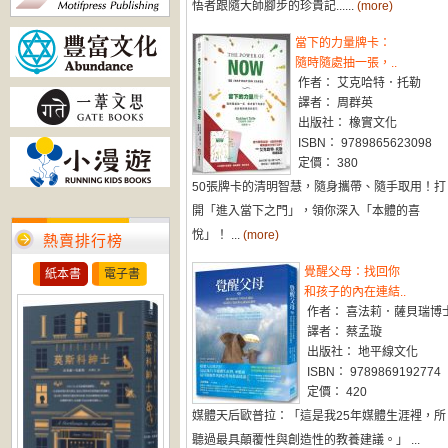
悟者跟隨大師腳步的珍貴記......
(more)
當下的力量牌卡：
隨時隨處抽一張，..
作者： 艾克哈特．托勒
譯者： 周群英
出版社： 橡實文化
ISBN： 9789865623098
定價： 380
50張牌卡的清明智慧，隨身攜帶、隨手取用！打
開「進入當下之門」，領你深入「本體的喜
悅」！ ...
(more)
熱賣排行榜
覺醒父母：找回你
紙本書
電子書
和孩子的內在連結..
作者： 喜法莉．薩貝瑞博
譯者： 蔡孟璇
出版社： 地平線文化
ISBN： 9789869192774
定價： 420
媒體天后歐普拉：「這是我25年媒體生涯裡，所
聽過最具顛覆性與創造性的教養建議。」 ...