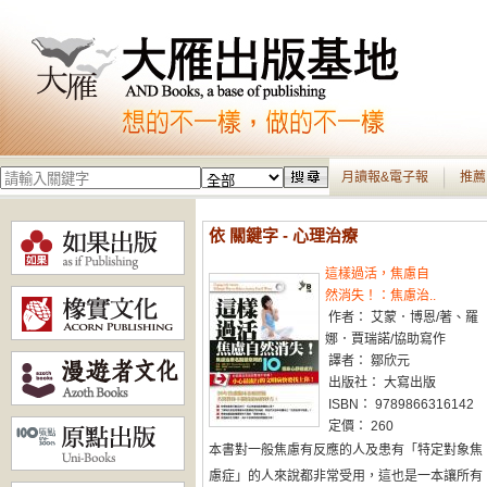
月讀報&電子報
推薦
依 關鍵字 - 心理治療
這樣過活，焦慮自
然消失！：焦慮治..
作者： 艾蒙．博恩/著、羅
娜．賈瑞諾/協助寫作
譯者： 鄒欣元
出版社： 大寫出版
ISBN： 9789866316142
定價： 260
本書對一般焦慮有反應的人及患有「特定對象焦
慮症」的人來說都非常受用，這也是一本讓所有