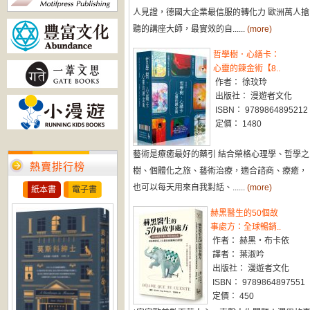
人見證，德國大企業最信服的轉化力 歐洲萬人搶
聽的講座大師，最實效的自......
(more)
哲學樹．心繕卡：
心靈的鍊金術【8..
作者： 徐玟玲
出版社： 漫遊者文化
ISBN： 9789864895212
定價： 1480
藝術是療癒最好的藥引 結合榮格心理學、哲學之
熱賣排行榜
樹、個體化之旅、藝術治療，適合諮商、療癒，
也可以每天用來自我對話、......
(more)
紙本書
電子書
赫黑醫生的50個故
事處方：全球暢銷..
作者： 赫黑‧布卡依
譯者： 葉淑吟
出版社： 漫遊者文化
ISBN： 9789864897551
定價： 450