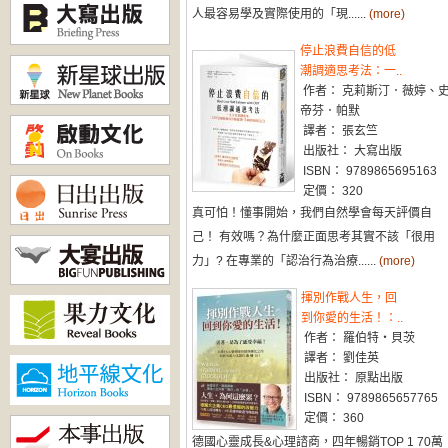
人最容易學及實際使用的「現......
(more)
停止浪費自信的低
潮調適思考法：一..
作者： 克莉斯汀．薇婷、
帝芬．帕默
譯者： 張玄竺
出版社： 大寫出版
ISBN： 9789865695163
定價： 320
真可怕！懂事開始，我們自然學會每天評價自
己！ 有效嗎？為什麼正面思考其實不該「很用
力」? 在專業的「認治行為治療......
(more)
揮別作戰人生，回
到你愛的生活！：..
作者： 羅伯特‧貝茨
譯者： 劉佳英
出版社： 原點出版
ISBN： 9789865657765
定價： 360
德國心靈成長&心理諮商，四年暢銷TOP 1 70萬