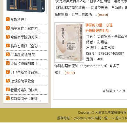
*安定歐美數百萬人心，直擊人生問題！運用故
進行心理諮商的經典。 *長據亞馬遜「自助類」
籍暢銷榜，世界上最成功......
(more)
莫斯科紳士
聊聊的力量：心理
精準寫作：寫作力...
治療師跟你對話，..
作者： 史泰留斯．基歐西
哈佛商學院的美學...
譯者： 彭臨桂
貓咪也瘋狂（全彩...
出版社： 本事出版
ISBN： 9786267465097
82年生的金智英
定價： 480
痠痛拉筋解剖書【...
你對心理治療師（psychotherapist）有多了
刀（奈斯博作品集...
解？...
(more)
理想的簡單飲食
看懂好電影的快樂...
當前第 1 / 2 頁
當時間開始：地球...
Copyright © 大雁文化事業股份有限公司
服務電話： (02)8913-1005 時間：週一 ～ 週五 9:0