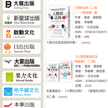
人際的法則（二版
）：一點就通，連..
作者： 理查．譚普勒
譯者： 李曉曄
出版社： 日出出版
ISBN： 9786267382875
定價： 499
人際交往就是認知作戰！ ...
(more)
【人際與管理的法
則套書】（二冊）..
作者： 理查．譚普勒
譯者： 李曉曄；陳思霖
出版社： 日出出版
ISBN： 9786267568927
定價： 1019
本套書組合：《人際的法則》、《管理的法則》
共二冊 ...
(more)