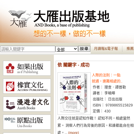
月讀報&電子報
推薦
依 關鍵字 - 成功
人際的法則：一點
就通，連難相處的..
作者： 理查．譚普勒
譯者： 李曉曄
出版社： 日出出版
ISBN： 9789865515829
定價： 430
人際交往就是認知作戰！ 認知不同，相處當然
累。 洞察人們行為背後的原因，和誰都能自在相
處。...
(more)