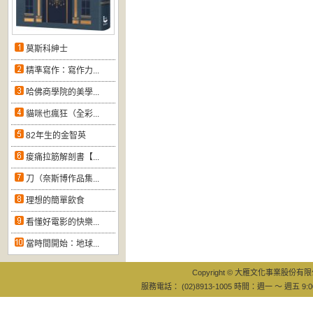
莫斯科紳士
精準寫作：寫作力...
哈佛商學院的美學...
貓咪也瘋狂（全彩...
82年生的金智英
痠痛拉筋解剖書【...
刀（奈斯博作品集...
理想的簡單飲食
看懂好電影的快樂...
當時間開始：地球...
Copyright © 大雁文化事業股份有限公司
服務電話： (02)8913-1005 時間：週一 ～ 週五 9:0