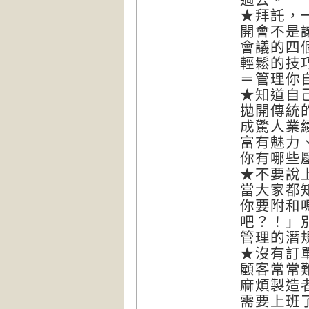
★拜託，
開會不是
會議的四
輕鬆的技
＝管理你
★知道自
拋開傳統
成驚人業
富有魅力
你有哪些
★不要說
當大家都
你要附和
吧？！」
管理的潛
★沒有訂
顧客常常
麻煩製造
需要上班