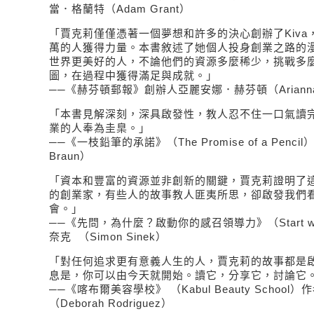
當．格蘭特（Adam Grant）
「賈克莉僅僅憑著一個夢想和許多的決心創辦了Kiva
萬的人獲得力量。本書敘述了她個人投身創業之路的
世界更美好的人，不論他們的資源多麼稀少，挑戰多
圖，在過程中獲得滿足與成就。」
──《赫芬頓郵報》創辦人亞麗安娜．赫芬頓（Arianna Hu
「本書見解深刻，深具啟發性，教人忍不住一口氣讀
業的人奉為圭臬。」
──《一枝鉛筆的承諾》（The Promise of a Penc
Braun）
「資本和豐富的資源並非創新的關鍵，賈克莉證明了
的創業家，有些人的故事教人匪夷所思，卻啟發我們
會。」
──《先問，為什麼？啟動你的感召領導力》（Start w
奈克 （Simon Sinek）
「對任何追求更有意義人生的人，賈克莉的故事都是啟
息是，你可以由今天就開始。讀它，分享它，討論它
──《喀布爾美容學校》 （Kabul Beauty Schoo
（Deborah Rodriguez）