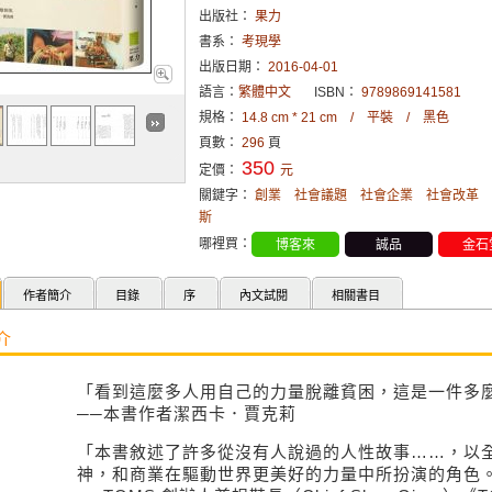
出版社：
果力
書系：
考現學
出版日期：
2016-04-01
語言：
繁體中文
ISBN：
9789869141581
規格：
14.8 cm * 21 cm / 平裝 / 黑色
頁數：
296
頁
350
定價：
元
關鍵字：
創業
社會議題
社會企業
社會改革
斯
哪裡買：
博客來
誠品
金石
作者簡介
目錄
序
內文試閱
相關書目
介
「看到這麼多人用自己的力量脫離貧困，這是一件多
──本書作者潔西卡．賈克莉
「本書敘述了許多從沒有人說過的人性故事……，以
神，和商業在驅動世界更美好的力量中所扮演的角色