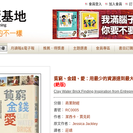
會員登入
加入會員
訂
月讀報&電子報
推薦．得獎書
主題選書
會員專區
書目訂購
貧窮、金錢、愛：用最少的資源達到最
(絶版)
Clay Water Brick:Finding Inspiration from Entrep
分類：
商業財經
書號：
RC0005
作者：
潔西卡．賈克莉
原文作者：
Jessica Jackley
譯者：
莊靖