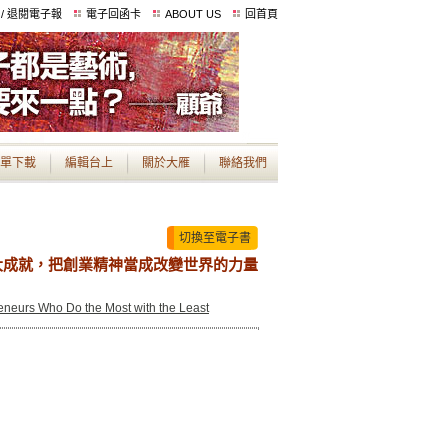
 / 退閱電子報
電子回函卡
ABOUT US
回首頁
單下載
編輯台上
關於大雁
聯絡我們
切換至電子書
大成就，把創業精神當成改變世界的力量
reneurs Who Do the Most with the Least