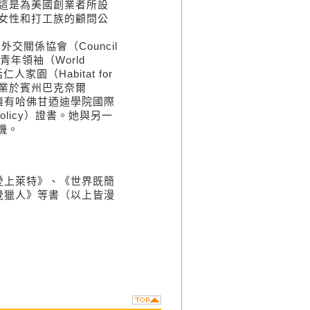
r，這是為美國創業者所設
支持女性和打工族的顧問公
，外交關係協會（Council
球青年領袖（World
括仁人家園（Habitat for
畢業於賓州巴克奈爾
，擁有哈佛甘迺迪學院國際
c Policy）證書。她與另一
磯。
愛上萊特》、《世界既簡
覺獵人》等書（以上皆漫