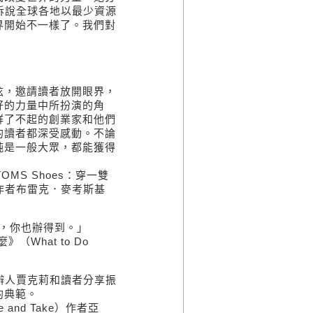
訴說全球各地以最少資源
界開始不一樣了。我們對
弦，邀請讀者放開眼界，
好的力量中所扮演的角
群了不起的創業家和他們
的讀者都深受感動。不論
純是一般大眾，都能獲得
TOMS Shoes：穿一雙
ers）作者布雷克．麥考斯基
，你也辦得到。」
（What to Do
）
辦人賈克莉和讀者分享振
的典範。
nd Take）作者亞