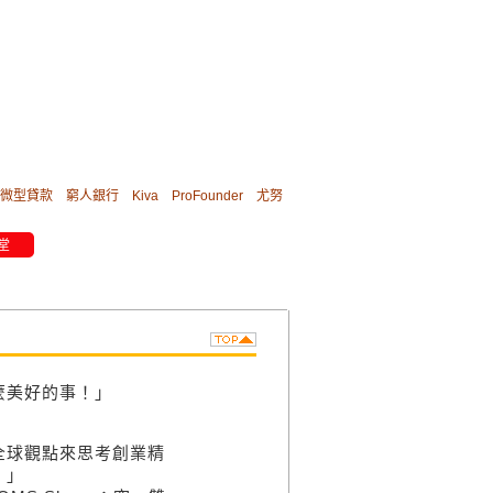
微型貸款
窮人銀行
Kiva
ProFounder
尤努
堂
麼美好的事！」
全球觀點來思考創業精
。」