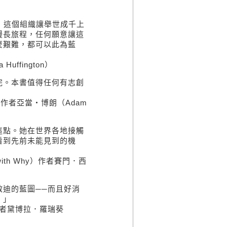
，這個組織讓舉世成千上
漫長旅程，任何願意讓這
麼艱難，都可以此為藍
ffington）
完。本書值得任何有志創
il）作者亞當‧博朗（Adam
這點。她在世界各地接觸
看到先前未能見到的機
ith Why）作者賽門．西
迪的藍圖──而且好消
。」
l）作者黛博拉．羅瑞葵