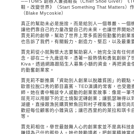
──TOMS 創辦人兼捐鞋長（Chief Shoe Giver）《
鞋，改變世界》（Start Something That Matt
（Blake Mycoskie）
真正的幫助未必是施捨，而是給別人一個尊嚴、一個
讓他們靠自己的力量改變自己的未來，也讓世界開始
賈克莉的創舉，幫助了世界上眾多貧困但勤奮的創業
也告訴了我們，有關毅力、創造力、堅忍，以及最重
賈克莉從小就胸懷大志要幫助窮人，她完全沒有任何
念，卻在二十九歲這年，憑著一股熱情和勇氣創辦了
Kiva，透過網路跟陌生人募集小額的資金，再把資金
的勤奮創業家。
賈克莉不斷推廣「資助別人創業以脫離貧困」的觀點
歐普拉脫口秀的節目嘉賓、TED演講的常客，也受邀
師。她在書中暢談令人感動的創業家故事：像是一筆
屈克可以用腳下的泥土燒製泥磚創業；讓凱瑟琳得以
湖邊，直接跟漁民購買鮮魚回到村子裡販售；讓坦尚
歡迎每位顧客的小雜貨店；讓巴西里約的萊拉和琪卡
等。
賈克莉相信，舉世最鼓舞人心的創業家並不是高科技
賺錢為己任的那些人。她也鼓勵讀者，把創業精神當