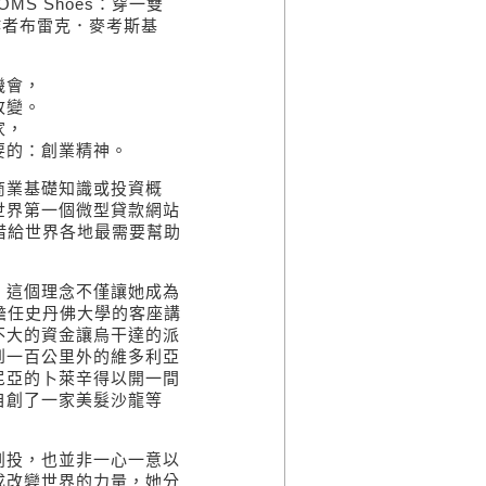
TOMS Shoes：穿一雙
ers）作者布雷克．麥考斯基
機會，
改變。
家，
要的：創業精神。
商業基礎知識或投資概
世界第一個微型貸款網站
借給世界各地最需要幫助
，這個理念不僅讓她成為
擔任史丹佛大學的客座講
不大的資金讓烏干達的派
到一百公里外的維多利亞
尼亞的卜萊辛得以開一間
自創了一家美髮沙龍等
創投，也並非一心一意以
成改變世界的力量，她分