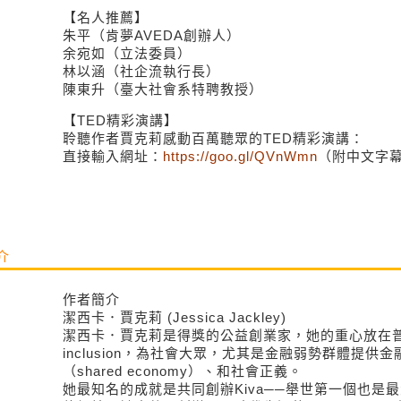
【名人推薦】
朱平（肯夢AVEDA創辦人）
余宛如（立法委員）
林以涵（社企流執行長）
陳東升（臺大社會系特聘教授）
【TED精彩演講】
聆聽作者賈克莉感動百萬聽眾的TED精彩演講：
直接輸入網址：
https://goo.gl/QVnWmn
（附中文字
介
作者簡介
潔西卡．賈克莉 (Jessica Jackley)
潔西卡．賈克莉是得獎的公益創業家，她的重心放在普惠金融
inclusion，為社會大眾，尤其是金融弱勢群體提供
（shared economy）、和社會正義。
她最知名的成就是共同創辦Kiva──舉世第一個也是