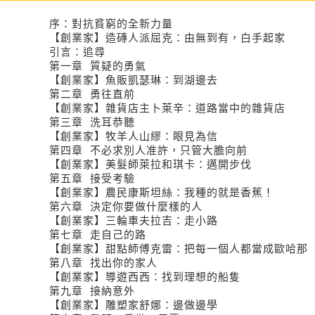
序：對抗貧窮的全新力量
【創業家】造磚人派屈克：由無到有，白手起家
引言：追尋
第一章 質疑的勇氣
【創業家】魚販凱瑟琳：到湖邊去
第二章 勇往直前
【創業家】雜貨店主卜萊辛：道路當中的雜貨店
第三章 洗耳恭聽
【創業家】牧羊人山繆：眼見為信
第四章 不必求別人准許，只管大膽向前
【創業家】美髮師萊拉和琪卡：邁開步伐
第五章 接受考驗
【創業家】農民康斯坦絲：我種的就是香蕉！
第六章 決定你要做什麼樣的人
【創業家】三輪車夫拉吉：走小路
第七章 走自己的路
【創業家】甜點師傅克雷：把每一個人都當成歐哈那
第八章 找出你的家人
【創業家】導遊西西：找到理想的船隻
第九章 接納意外
【創業家】雕塑家舒娜：邊做邊學