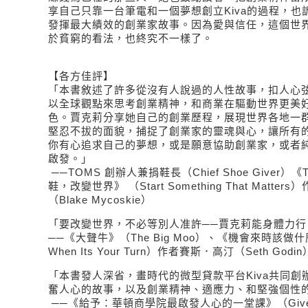
享自己只靠一台筆電和一個夢想創立Kiva的過程，也
發揮最大績效的創業家故事。因為愛與信任，這個世
於貧窮的看法，也終究不一樣了。
【各方佳評】
「本書敘述了許多從沒有人說過的人性故事，扣人心
以全球觀點來思考創業精神，和商業在驅動世界更美
色。賈克莉分享她自己的創業歷程，展現世界各地一
堅忍不拔的面貌，捕捉了創業家的靈魂與心，讓所有
你有心追求自己的夢想，或是願意協助創業家，或者
啟發。」
──TOMS 創辦人兼捐鞋長（Chief Shoe Giver）《
鞋，改變世界》 （Start Something That Matt
（Blake Mycoskie）
「要改變世界，不必等別人准許──賈克莉能身體力行
──《大聲牛》（The Big Moo）、《機會來時該做什麼》
When Its Your Turn）作者賽斯．高汀（Seth Godin
「本書發人深省，畫時代的微型貸款平台Kiva共同創
奮人心的故事，以及創業精神、適應力、和堅強個性
──《給予：華頓商學院最啟發人心的一堂課》（Give a