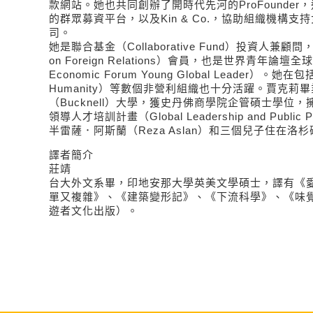
款網站。她也共同創辦了開時代先河的ProFounde
的群眾募資平台，以及Kin & Co.，協助組織機構
司。
她是聯合基金（Collaborative Fund）投資人兼顧問
on Foreign Relations）會員，也是世界青年論壇全
Economic Forum Young Global Leader）。她在包
Humanity）等數個非營利組織也十分活躍。賈克莉
（Bucknell）大學，獲史丹佛商學院企管碩士學位
領導人才培訓計畫（Global Leadership and Publi
半雷薩．阿斯蘭（Reza Aslan）和三個兒子住在洛杉
譯者簡介
莊靖
台大外文系畢，印地安那大學英美文學碩士，譯有《
單又複雜》、《建築變形記》、《下流科學》、《味
遊者文化出版）。