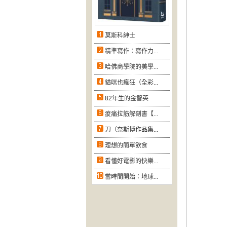
莫斯科紳士
精準寫作：寫作力...
哈佛商學院的美學...
貓咪也瘋狂（全彩...
82年生的金智英
痠痛拉筋解剖書【...
刀（奈斯博作品集...
理想的簡單飲食
看懂好電影的快樂...
當時間開始：地球...