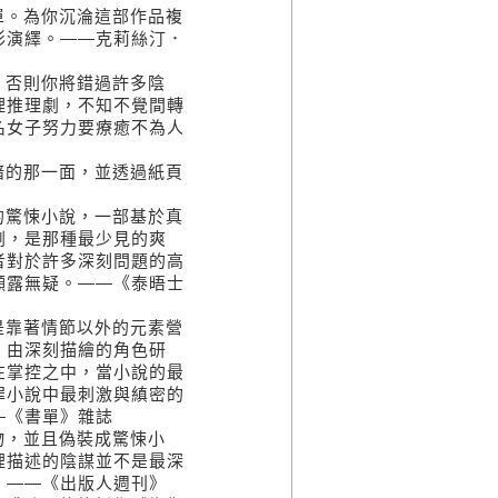
單。為你沉淪這部作品複
彩演繹。――克莉絲汀．
，否則你將錯過許多陰
理推理劇，不知不覺間轉
名女子努力要療癒不為人
暗的那一面，並透過紙頁
的驚悚小說，一部基於真
劇，是那種最少見的爽
者對於許多深刻問題的高
顯露無疑。――《泰晤士
是靠著情節以外的元素營
，由深刻描繪的角色研
在掌控之中，當小說的最
罪小說中最刺激與縝密的
―《書單》雜誌
物，並且偽裝成驚悚小
裡描述的陰謀並不是最深
。――《出版人週刊》