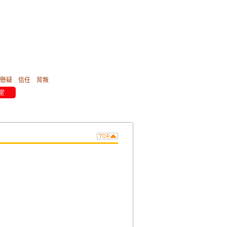
懸疑
信任
背叛
堂