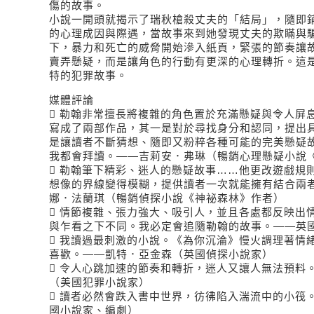
傷的故事。
小說一開頭就揭示了瑞秋槍殺丈夫的「結局」，隨即
的心理成因與際遇，當故事來到她發現丈夫的欺瞞與
下，暴力和死亡的威脅開始滲入紙頁，緊張的節奏讓
賣弄懸疑，而是讓角色的行動有更深的心理轉折。這
特的犯罪故事。
媒體評論
 勒翰非常擅長將複雜的角色置於充滿懸疑與令人屏
寫成了兩部作品，其一是對於尋找身分和認同，提出
是讓讀者不斷猜想、隨即又粉粹各種可能的完美懸疑
我都會拜讀。――吉莉安．弗琳（暢銷心理懸疑小說
 勒翰筆下精彩、迷人的懸疑故事……他更改遊戲規
想像的界線變得模糊，提供讀者一次就能擁有結合兩
娜．法蘭琪（暢銷偵探小說《神祕森林》作者）
 情節複雜、張力強大、吸引人，並且各處都反映出
與乍看之下不同。我必定會追隨勒翰的故事。――英
 我讀過最刺激的小說。《為你沉淪》慢火調理著情
喜歡。――凱特．亞金森（英國偵探小說家）
 令人心跳加速的節奏和轉折，迷人又讓人無法預料
（美國犯罪小說家）
 讀者必然會跌入書中世界，彷彿陷入湍流中的小筏
國小說家、編劇）