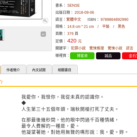
書系：
SENSE
出版日期：
2018-09-06
語言：
繁體中文
ISBN：
9789864892990
規格：
14.8 cm * 21 cm / 平裝 / 黑色
頁數：
376
頁
420
定價：
元
關鍵字：
犯罪小說
驚悚推理
驚悚小說
謊言
哪裡買：
博客來
誠品
金石
作者簡介
內文試閱
相關書目
介
我愛你，我恨你，我從未真的認識你。
◆
人生第三十五個年頭，瑞秋開槍打死了丈夫。
在那最後幾秒間，他的眼中閃過千百種情緒，
最令人費解的一種是，愛。
他凝望著她，對她用無聲的嘴形說：我。愛。妳。