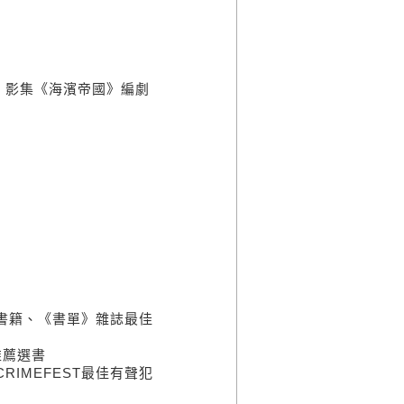
；影集《海濱帝國》編劇
、
佳書籍、《書單》雜誌最佳
推薦選書
RIMEFEST最佳有聲犯