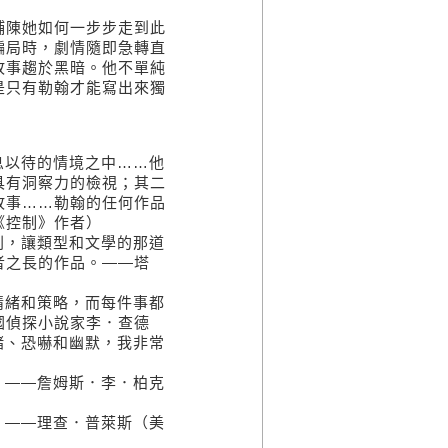
鋪陳她如何一步步走到此
騙局時，劇情隨即急轉直
故事趨於黑暗。他不單純
是只有勒翰才能寫出來獨
息以待的情境之中……他
具有洞察力的檢視；其二
故事……勒翰的任何作品
《控制》作者）
則，讓類型和文學的那道
者之長的作品。――塔
情緒和策略，而每件事都
國偵探小說家李．查德
緒、恐嚇和幽默，我非常
。――詹姆斯．李．柏克
。――理查．普萊斯（美