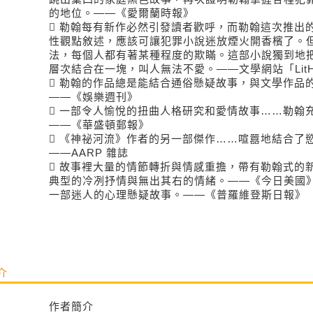
的地位。――《愛爾蘭時報》
 勒翰每有新作必然引發讀者歡呼，而勒翰這次推出
性觀點敘述，應該可讓犯罪小說迷放煙火開香檳了。
法，每個人都有著某種程度的欺瞞。這部小說獨到地
層次結合在一塊，叫人無法不愛。――文學網站「LitH
 勒翰的作品總是能結合通俗懸疑故事，與文學作品
――《娛樂週刊》
 一部令人愉悅的扭曲人格研究和愛情故事……勒翰
――《華盛頓郵報》
 《神祕河流》作者的另一部傑作……喧囂地結合了
――AARP 雜誌
 故事裡大量的情節轉折與情感重擔，帶有勒翰式的
典型的冷冽抒情與無出其右的情緒。――《今日美國
一部迷人的心理懸疑故事。――《普羅維登斯日報》
介
作者簡介