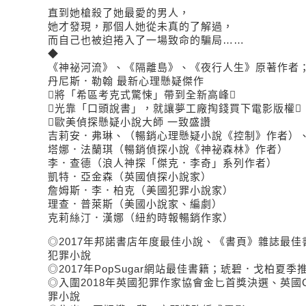
直到她槍殺了她最愛的男人，
她才發現，那個人她從未真的了解過，
而自己也被迫捲入了一場致命的騙局……
◆
《神祕河流》、《隔離島》、《夜行人生》原著作者
丹尼斯．勒翰 最新心理懸疑傑作
將「希區考克式驚悚」帶到全新高峰
光靠「口頭說書」，就讓夢工廠掏錢買下電影版權
歐美偵探懸疑小說大師 一致盛讚
吉莉安．弗琳、（暢銷心理懸疑小說《控制》作者）
塔娜．法蘭琪（暢銷偵探小說《神祕森林》作者）
李．查德（浪人神探「傑克．李奇」系列作者）
凱特．亞金森（英國偵探小說家）
詹姆斯．李．柏克（美國犯罪小說家）
理查．普萊斯（美國小說家、編劇）
克莉絲汀．漢娜（紐約時報暢銷作家）
◎2017年邦諾書店年度最佳小說、《書頁》雜誌最
犯罪小說
◎2017年PopSugar網站最佳書籍；琥碧．戈柏夏季
◎入圍2018年英國犯罪作家協會金匕首獎決選、英國C
罪小說