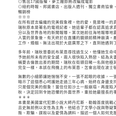
◎售出17國版權，夢工廠即將改編成電影
◎紐約時報、邦諾書店、出版人週刊、獨立書商協會
暢銷榜
※※※
在所有謊言編織的完美假象裡，他的愛，竟是唯一的
瑞秋原本是著名的電視記者，她這輩子都在認真追求
分以及世界各地的新聞報導。某次她前往海地報導地
人寰的景象後，有天終於在直播的鏡頭前精神崩潰。
工作，婚姻、無法出現於大庭廣眾之下，直到她遇到
多年前，瑞秋曾委託布萊恩尋找過生父，他懂她生命
予她前所未有的安全感，兩人很快陷入熱戀、結為夫
稱要去倫敦出差的期間，瑞秋在街頭目睹一名與他極
完全一樣，本該在飛機上的布萊恩，怎會出現在波士
無數的小細節讓她惴惴不安，一張不起眼的收據，一
暗示了這個悉心呵護她走過三年心病、始終在身邊支
只是個完美的假象！當信任如沙土一般崩塌，再度陷
秋，決定回到令她恐懼的外面世界，重拾她最擅長的
＊＊＊
本書是美國當代犯罪小說大師丹尼斯．勒翰首度挑戰
且史無前例以女性為主角，他結合了文學小說與懸疑
叛、欺騙、謀殺以及愛情為調料，描述一個人如何克