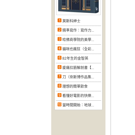
莫斯科紳士
精準寫作：寫作力...
哈佛商學院的美學...
貓咪也瘋狂（全彩...
82年生的金智英
痠痛拉筋解剖書【...
刀（奈斯博作品集...
理想的簡單飲食
看懂好電影的快樂...
當時間開始：地球...