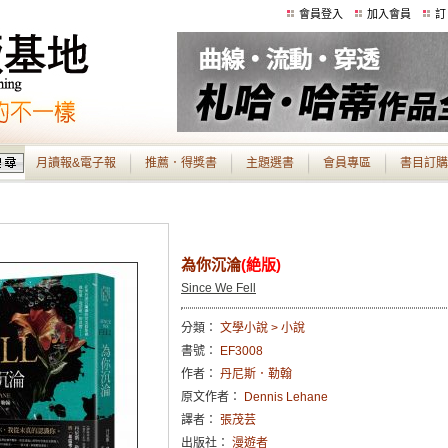
會員登入
加入會員
訂
月讀報&電子報
推薦．得獎書
主題選書
會員專區
書目訂購
為你沉淪
(絶版)
Since We Fell
分類：
文學小說 > 小說
書號：
EF3008
作者：
丹尼斯．勒翰
原文作者：
Dennis Lehane
譯者：
張茂芸
出版社：
漫遊者