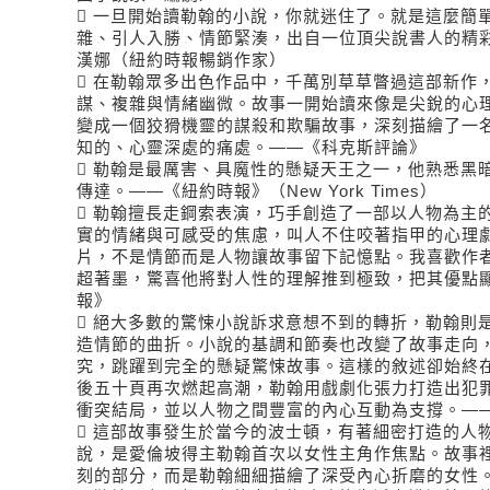
 一旦開始讀勒翰的小說，你就迷住了。就是這麼簡
雜、引人入勝、情節緊湊，出自一位頂尖說書人的精
漢娜（紐約時報暢銷作家）
 在勒翰眾多出色作品中，千萬別草草瞥過這部新作
謀、複雜與情緒幽微。故事一開始讀來像是尖銳的心
變成一個狡猾機靈的謀殺和欺騙故事，深刻描繪了一
知的、心靈深處的痛處。――《科克斯評論》
 勒翰是最厲害、具魔性的懸疑天王之一，他熟悉黑
傳達。――《紐約時報》（New York Times）
 勒翰擅長走鋼索表演，巧手創造了一部以人物為主
實的情緒與可感受的焦慮，叫人不住咬著指甲的心理
片，不是情節而是人物讓故事留下記憶點。我喜歡作
超著墨，驚喜他將對人性的理解推到極致，把其優點
報》
 絕大多數的驚悚小說訴求意想不到的轉折，勒翰則
造情節的曲折。小說的基調和節奏也改變了故事走向
究，跳躍到完全的懸疑驚悚故事。這樣的敘述卻始終
後五十頁再次燃起高潮，勒翰用戲劇化張力打造出犯
衝突結局，並以人物之間豐富的內心互動為支撐。―
 這部故事發生於當今的波士頓，有著細密打造的人
說，是愛倫坡得主勒翰首次以女性主角作焦點。故事
刻的部分，而是勒翰細細描繪了深受內心折磨的女性