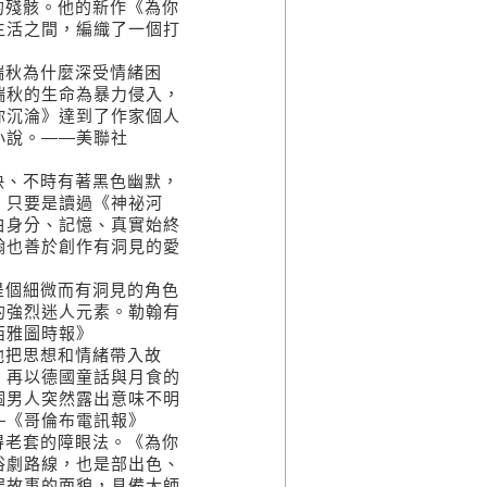
的殘骸。他的新作《為你
生活之間，編織了一個打
瑞秋為什麼深受情緒困
瑞秋的生命為暴力侵入，
你沉淪》達到了作家個人
小說。――美聯社
快、不時有著黑色幽默，
。只要是讀過《神祕河
白身分、記憶、真實始終
翰也善於創作有洞見的愛
是個細微而有洞見的角色
的強烈迷人元素。勒翰有
西雅圖時報》
他把思想和情緒帶入故
，再以德國童話與月食的
個男人突然露出意味不明
―《哥倫布電訊報》
得老套的障眼法。《為你
俗劇路線，也是部出色、
罪故事的面貌，具備大師