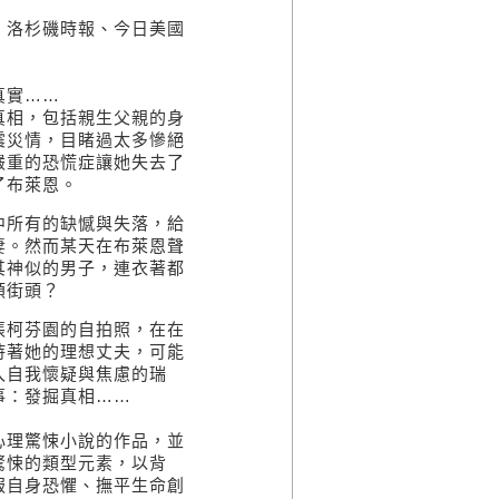
、洛杉磯時報、今日美國
真實……
真相，包括親生父親的身
震災情，目睹過太多慘絕
嚴重的恐慌症讓她失去了
了布萊恩。
中所有的缺憾與失落，給
妻。然而某天在布萊恩聲
其神似的男子，連衣著都
頓街頭？
張柯芬園的自拍照，在在
持著她的理想丈夫，可能
入自我懷疑與焦慮的瑞
事：發掘真相……
心理驚悚小說的作品，並
驚悚的類型元素，以背
服自身恐懼、撫平生命創