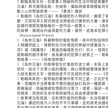
 勒翰具有天份，在故事人物破碎的生活中辨認美麗
沉淪》再次展現此點，在祕密、偏執與被黑暗攪亂的
動人心的懸疑故事。――《書頁》雜誌
 勒翰的《為你沉淪》有著細密的人物研究，展現了
擾，又如何深入探究她從沒想過自己擁有的力量。當
這樣的情節就像勒翰任一部作品一般驚人。……《為
的高標，展現出內省與愛的力量，當然，這是本犯罪
（Associated Press)
 《為你沉淪》有著鮮明的電影情節，其中的對話明
人物躍然紙上，情節則在巧妙營造的懸疑中透著張力
流》或《隔離島》（看過改編電影也行）的人，就明
是勒翰的創作素材，身為最佳的犯罪小說家之一，勒
情故事。――《坦帕灣時報》
 《為你沉淪》的故事發生於當前的波士頓，本質上
研究，結合了文學小說的優點，與心理懸疑驚悚故事
力卻含蓄的文字，證明他是不可忽視的作家。――《
 勒翰與其他一般等級的驚悚作家不同之處，正在於
事，用獨特手法將看來平整的描述敲打為另一種面貌
黑暗描述，阻礙讀者對情節的注意力，或者，描述一
的微笑，而他的生命中曾經被禁止自由表達快樂。―
 故事裡沒有怪誕，沒有理所當然的懸疑，也沒有顯
沉淪》講述的是凡人作的不平凡事蹟，走的是老派通
跳出窠臼的家庭黑色故事，再次證明勒翰掌握各種犯