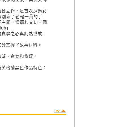
的獨立作，是首次透過女
但別忘了勒翰一貫的手
把主題、情節和文句三個
ub」
的真摯之心與純熟世故。
充分掌握了故事材料。
慾望、貪婪和背叛。
新英格蘭黑色作品特色：
》