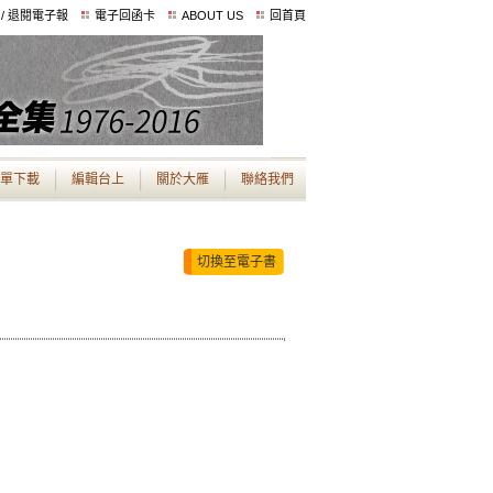
 / 退閱電子報
電子回函卡
ABOUT US
回首頁
單下載
編輯台上
關於大雁
聯絡我們
切換至電子書