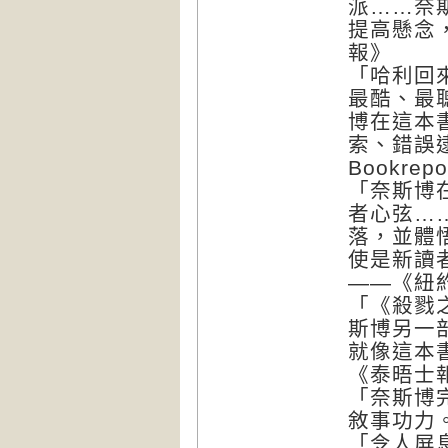
派……奈
提高懸念
報》
「哈利回
最酷、最
博在這本
索、錯誤
Bookrep
「奈斯博
者心弦…
落，並體
使是新讀
——《紐
「《殺戮
斯博另一
就像這本
《泰晤士
「奈斯博
敘事功力
「令人屏