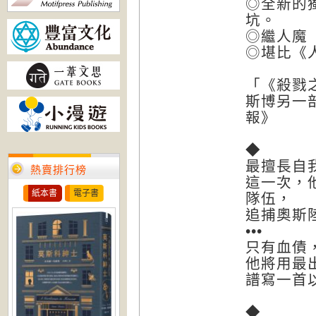
◎全新的
坑。
◎繼人魔
◎堪比《
「《殺戮
斯博另一
報》
◆
最擅長自
熱賣排行榜
這一次，
紙本書
電子書
隊伍，
追捕奧斯
•••
只有血債
他將用最
譜寫一首
◆