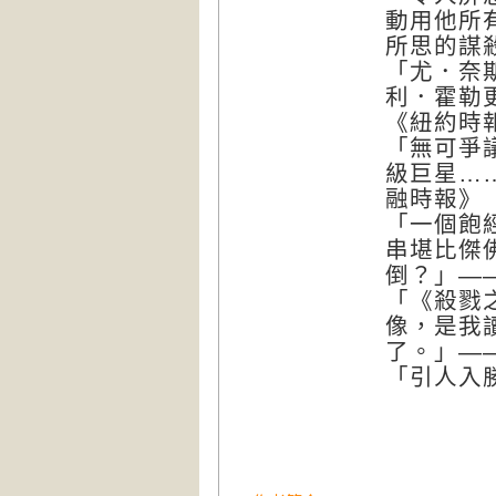
動用他所
所思的謀
「尤．奈
利．霍勒
《紐約時
「無可爭
級巨星…
融時報》
「一個飽
串堪比傑
倒？」—
「《殺戮
像，是我
了。」—
「引人入