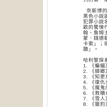
奈斯博的
黑色小說
犯罪小說
歡的驚悚
翰、詹姆
蒙．錢德
卡索」；
蹟」。
哈利警探
1. 《蝙蝠
2. 《蟑螂
3. 《知
4. 《復
5. 《魔
6. 《救
7. 《雪人
8. 《獵豹