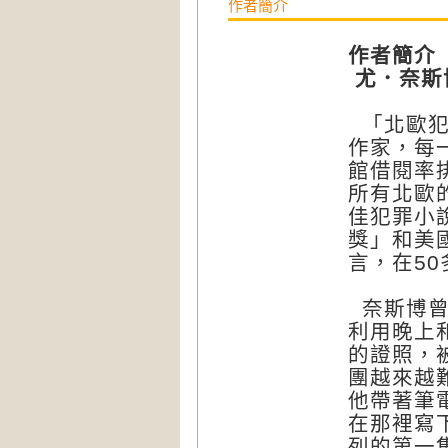
作者簡介
作者簡介
尤．奈斯博
「北歐犯
作家，每
館借閱率
所有北歐
佳犯罪小
獎」和美
言，在50
奈斯博曾
利用晚上
的證照，
團越來越
他帶著筆
在那裡寫
列的第一