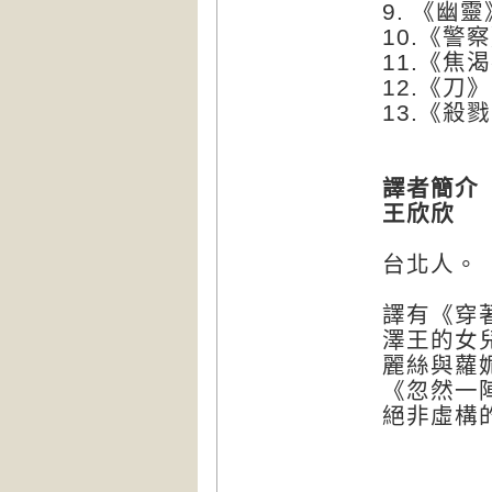
9. 《幽靈
10.《警
11.《焦
12.《刀》
13.《殺
譯者簡介
王欣欣
台北人。
譯有《穿
澤王的女
麗絲與蘿
《忽然一
絕非虛構