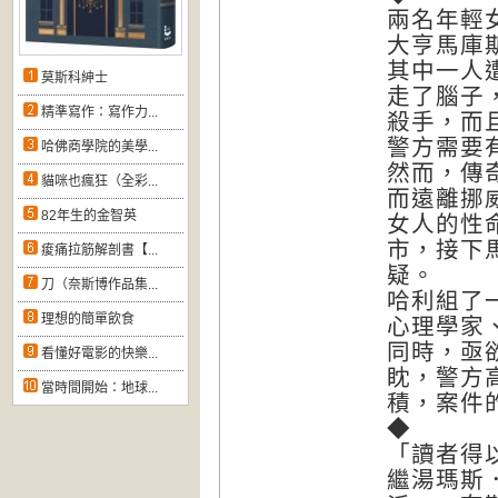
兩名年輕
大亨馬庫
其中一人
莫斯科紳士
走了腦子
精準寫作：寫作力...
殺手，而
警方需要
哈佛商學院的美學...
然而，傳
貓咪也瘋狂（全彩...
而遠離挪
82年生的金智英
女人的性
市，接下
痠痛拉筋解剖書【...
疑。
刀（奈斯博作品集...
哈利組了
理想的簡單飲食
心理學家
同時，亟
看懂好電影的快樂...
眈，警方
當時間開始：地球...
積，案件
◆
「讀者得
繼湯瑪斯