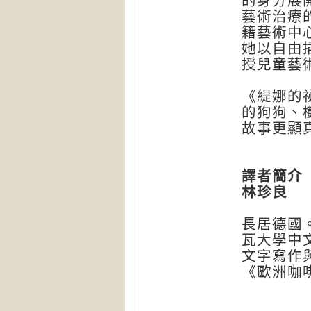
的身分展
藝術治療
籍藝術中
她以自由
授兒童藝
《緹娜的
的狗狗、
故事更顯
譯者簡介
林珍良
長居德國
瓦大學中
文字寫作
《歐洲咖