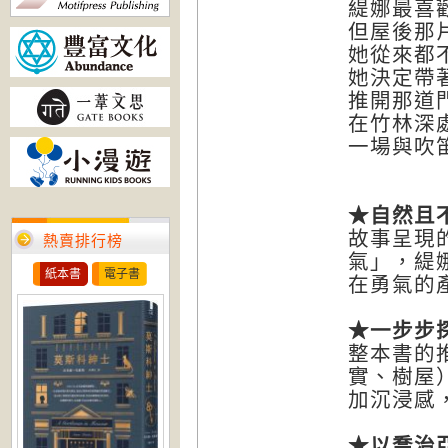
緹娜最喜
但屋後那
她從來都
她決定帶
推開那道
在竹林深
一場與吹
★
自然且
故事呈現
熱賣排行榜
氣」，緹
紙本書
電子書
在勇氣的
★
一步步
整本書的
實、樹屋
加沉浸感
★
以喬治