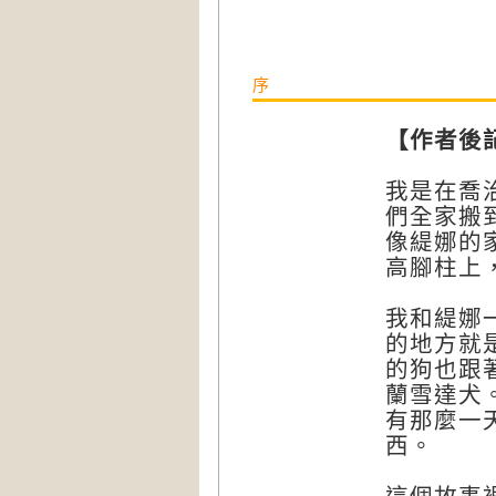
序
【作者後
我是在喬治
們全家搬
像緹娜的
高腳柱上
我和緹娜
的地方就
的狗也跟
蘭雪達犬
有那麼一
西。