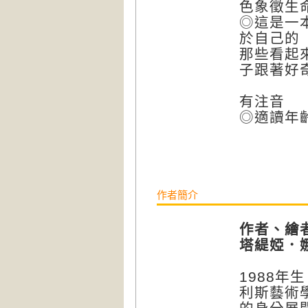
色象徵生
◎這是一
於自己的
那些看起
子跟著好
有注音
◎適讀年
作者簡介
作者、繪
塔緹婭．娜達
1988
利斯藝術