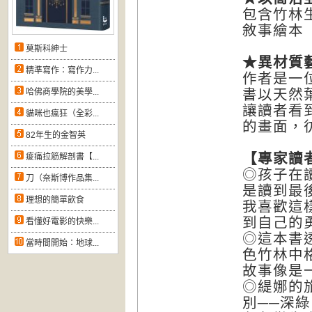
包含竹林
敘事繪本
莫斯科紳士
★
異材質
精準寫作：寫作力...
作者是一
書以天然葉
哈佛商學院的美學...
讓讀者看
貓咪也瘋狂（全彩...
的畫面，
82年生的金智英
【專家讀
痠痛拉筋解剖書【...
◎孩子在
刀（奈斯博作品集...
是讀到最
理想的簡單飲食
我喜歡這
到自己的
看懂好電影的快樂...
◎這本書
當時間開始：地球...
色竹林中
故事像是一
◎緹娜的
別──深