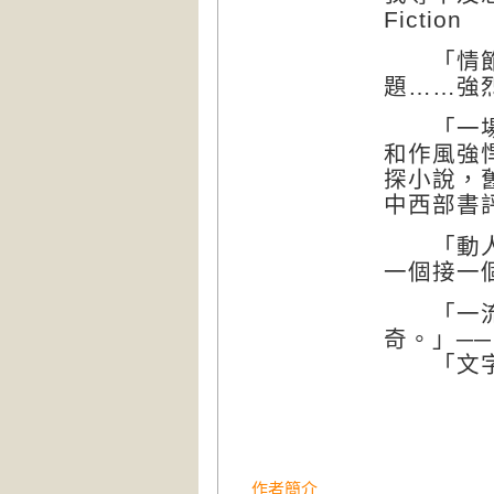
Fiction
「情節越
題……強烈推
「一場刺
和作風強
探小說，
中西部書
「動人又
一個接一
「一流的
奇。」─
「文字聰
作者簡介