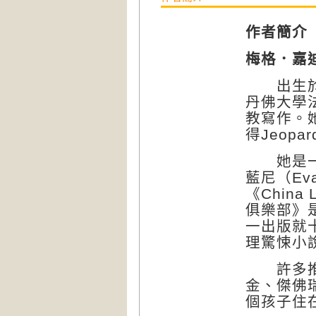
作者簡介
梅格．嘉
出生於奧
丹佛大學
教寫作。
得Jeop
她是一個
藍尼（Ev
《Chin
俱樂部》
一出版就十
理驚悚小
許多推理
金、傑佛
個孩子住