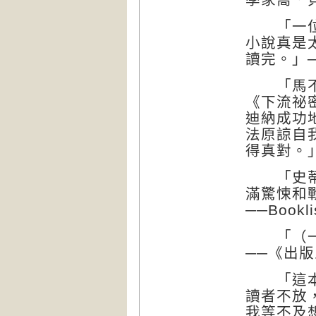
「一位優
小說真是
讀完。」
「馬不停
《下流祕
迪納成功
法原諒自
得真對。
「史蒂芬
滿驚悚和
──Book
「（一部
──《出
「這本充
讀者不放
我等不及想