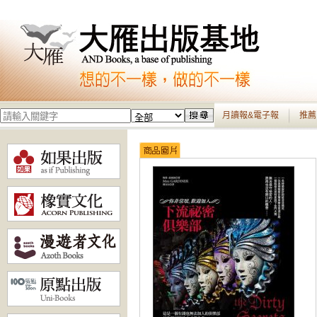
月讀報&電子報
推薦