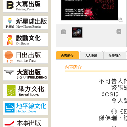
內容簡介
名人推薦
作者簡介
內容簡介
不可告人
緊張懸疑
《CSI》
令人腎
◎《四季
傑佛瑞．