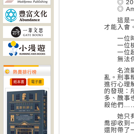
◎ 20
◎ Ama
這是一個
才能入會
一位時
一位檢察
一位超級
無法保守
名流顯要
熱賣排行榜
亂。刑事
紙本書
電子書
進行心理
的發現：
多、醜事
殺他們…
她只有4
喬卻收到
還附帶了