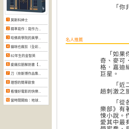
「你非常
莫斯科紳士
精準寫作：寫作力...
哈佛商學院的美學...
名人推薦
貓咪也瘋狂（全彩...
「如果你
82年生的金智英
奇、麥可
痠痛拉筋解剖書【...
格．嘉迪
巨星。
刀（奈斯博作品集...
理想的簡單飲食
「近二十
趟刺激之
看懂好電影的快樂...
當時間開始：地球...
「從各方
樂部》有
悚小說。
愛其中最
學家喬．