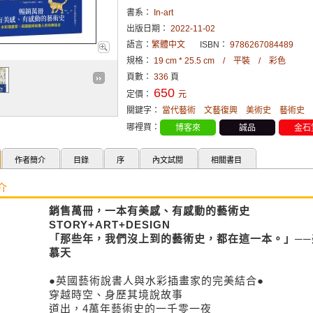
書系：
In-art
出版日期：
2022-11-02
語言：
繁體中文
ISBN：
9786267084489
規格：
19 cm * 25.5 cm / 平裝 / 彩色
頁數：
336
頁
650
定價：
元
關鍵字：
當代藝術
文藝復興
美術史
藝術史
哪裡買：
博客來
誠品
金石
作者簡介
目錄
序
內文試閱
相關書目
介
銷售萬冊，一本有美感、有感動的藝術史
STORY+ART+DESIGN
「那些年，我們沒上到的藝術史，都在這一本。」──
慕天
●英國藝術說書人與水彩插畫家的完美結合●
穿越時空、身歷其境說故事
道出，4萬年藝術史的一千零一夜