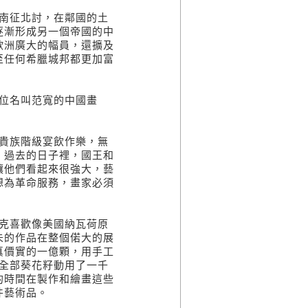
南征北討，在鄰國的土
逐漸形成另一個帝國的中
歐洲廣大的幅員，還擴及
至任何希臘城邦都更加富
位名叫范寬的中國畫
貴族階級宴飲作樂，無
，過去的日子裡，國王和
讓他們看起來很強大，藝
想為革命服務，畫家必須
克喜歡像美國納瓦荷原
未的作品在整個偌大的展
真價實的一億顆，用手工
全部葵花籽動用了一千
的時間在製作和繪畫這些
件藝術品。