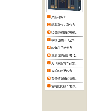
莫斯科紳士
精準寫作：寫作力...
哈佛商學院的美學...
貓咪也瘋狂（全彩...
82年生的金智英
痠痛拉筋解剖書【...
刀（奈斯博作品集...
理想的簡單飲食
看懂好電影的快樂...
當時間開始：地球...