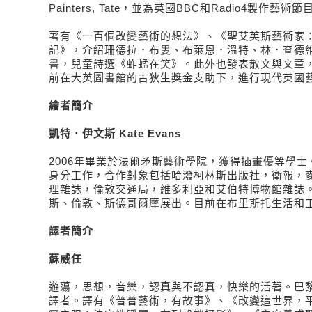
Painters, Tate，並為英國BBC和Radio4製作藝術節
著有《一百個改變藝術的想法》、《聖艾芙斯藝術家
記》，介紹珊德拉．布婁、布萊恩．溫特、林．查德
書，兒童詩選《蚱蜢在笑》。此外也發表散文與文章
前在大英圖書館的古狄生獎金支助下，進行現代英國
繪者簡介
凱特．伊文斯 Kate Evans
2006年畢業於法爾矛斯藝術學院，獲得插畫優等學
身分工作，合作對象包括哈潑柯林斯出版社，衛報，
理雜誌，倫敦交通局，維多利亞和艾伯特博物館雜誌
斯、倫敦、斯德哥爾摩展出。目前在布里斯托生活和
譯者簡介
蘇威任
遊蕩，思想，音樂，認真與不認真，快樂的活著。巴
譯者。譯有《普普藝術，有故事》、《改變這世界，