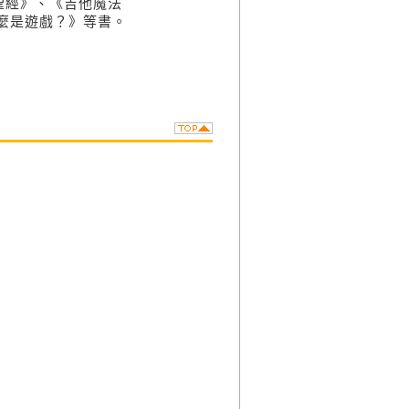
聖經》、《吉他魔法
麼是遊戲？》等書。