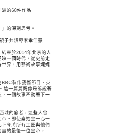
洲的68件作品
？」的深刻思考。
親子共讀專家幸佳慧
結束於2014年北京的人
反映一個時代，從史前走
待世界，用藝術故事娓娓
BBC製作藝術節目，英
。這一篇篇既像是訴說著
夜，一個故事牽動著下一
西域的旅者，這些人曾
大帝。即使秦始皇一心一
此下令將所有工匠與他們
力量的最後一位皇帝。