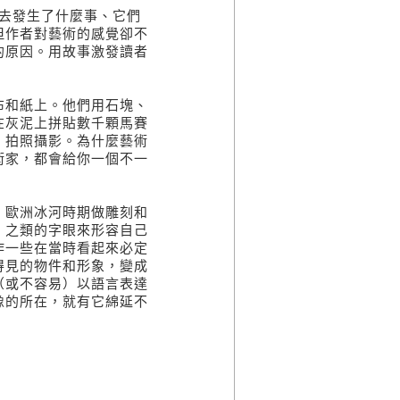
去發生了什麼事、它們
但作者對藝術的感覺卻不
的原因。用故事激發讀者
布和紙上。他們用石塊、
在灰泥上拼貼數千顆馬賽
，拍照攝影。為什麼藝術
術家，都會給你一個不一
。歐洲冰河時期做雕刻和
」之類的字眼來形容自己
作一些在當時看起來必定
得見的物件和形象，變成
（或不容易）以語言表達
像的所在，就有它綿延不