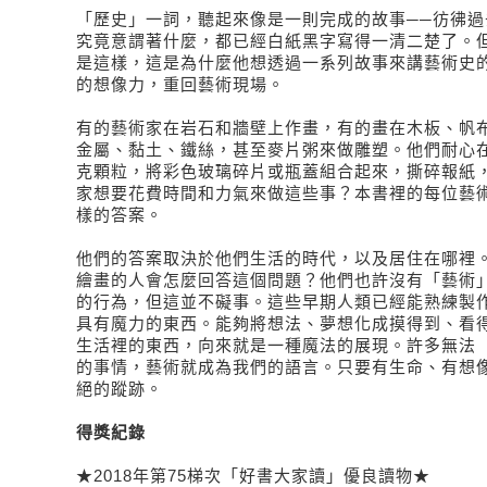
「歷史」一詞，聽起來像是一則完成的故事──彷彿過
究竟意謂著什麼，都已經白紙黑字寫得一清二楚了。
是這樣，這是為什麼他想透過一系列故事來講藝術史
的想像力，重回藝術現場。
有的藝術家在岩石和牆壁上作畫，有的畫在木板、帆
金屬、黏土、鐵絲，甚至麥片粥來做雕塑。他們耐心
克顆粒，將彩色玻璃碎片或瓶蓋組合起來，撕碎報紙
家想要花費時間和力氣來做這些事？本書裡的每位藝
樣的答案。
他們的答案取決於他們生活的時代，以及居住在哪裡
繪畫的人會怎麼回答這個問題？他們也許沒有「藝術
的行為，但這並不礙事。這些早期人類已經能熟練製
具有魔力的東西。能夠將想法、夢想化成摸得到、看
生活裡的東西，向來就是一種魔法的展現。許多無法
的事情，藝術就成為我們的語言。只要有生命、有想
絕的蹤跡。
得獎紀錄
★2018年第75梯次「好書大家讀」優良讀物★