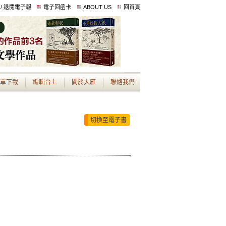
 / 退閱電子報
電子回函卡
ABOUT US
回首頁
單下載
編輯台上
關於大雁
聯絡我們
切換至電子書
】
）