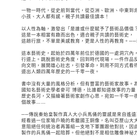
一物一時代，從史前到當代，從亞洲、歐洲、中東到非
小孩、大人都有感，親子共讀最佳讀本！
以人性為軸，激發出「是誰或什麼賦予了藝術品價值
這是一本相當有趣而出色，適合親子共讀的藝術史，
這趟行旅，不單是美感教育，更是人性的再教育。──
這本藝術史，起始於四萬年前位於德國的一處洞穴內，
行道上。跳脫藝術史角度，回到時代現場，一件作品
向文明，展開雄心壯志，引發革命，到用不同方式看
道出人類四萬年歷史的一千零一夜。
書中沒有大量的風格分析，但有豐富的藝術家故事。為
國知名藝術史學者麥可˙博德，比誰都知道故事的力量
歷史長河，又描繪著藝術家創作心思，宛如一千零一
個故事……
──傳說秦始皇製作真人大小兵馬俑的靈感是來自遙遠
經看過一位家喻戶曉的希臘國王銅像，名叫亞歷山大
意阻絕任何統治者再籌組一支地下軍團跟他對抗，因
製作的兵馬俑一起陪葬。但他絕對不是相信雕像神祕