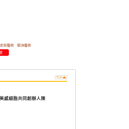
史前藝術
歐洲藝術
堂
美感細胞共同創辦人陳