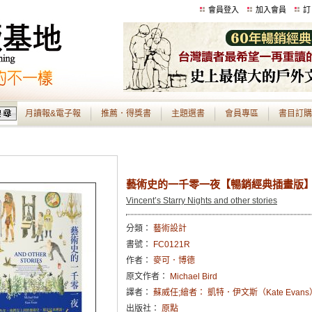
會員登入
加入會員
訂
月讀報&電子報
推薦．得獎書
主題選書
會員專區
書目訂購
藝術史的一千零一夜【暢銷經典插畫版
Vincent’s Starry Nights and other stories
分類：
藝術設計
書號：
FC0121R
作者：
麥可．博德
原文作者：
Michael Bird
譯者：
蘇威任;繪者： 凱特．伊文斯（Kate Evans
出版社：
原點