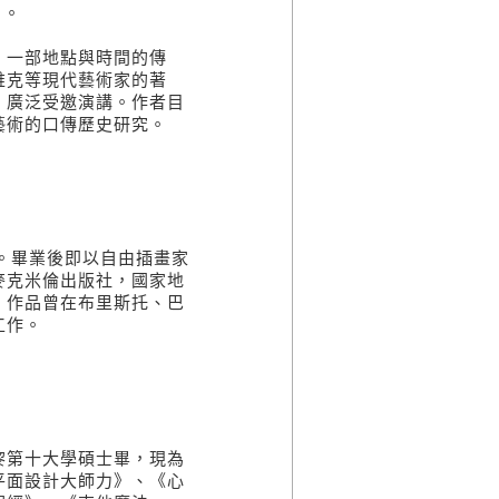
目。
：一部地點與時間的傳
維克等現代藝術家的著
，廣泛受邀演講。作者目
藝術的口傳歷史研究。
士。畢業後即以自由插畫家
麥克米倫出版社，國家地
。作品曾在布里斯托、巴
工作。
黎第十大學碩士畢，現為
平面設計大師力》、《心