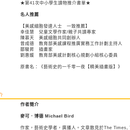
★第41次中小學生讀物推介書單★
名人推薦
【美感細胞發達人士 一致推薦】
幸佳慧 兒童文學作家/親子共讀專家
陳慕天 美感細胞共同創辦人
曾成德 教育部美感課程推廣實務工作計劃主持人
鄒駿昇 插畫家
劉惠媛 教育部美感計劃核心規劃小組核心委員
原書名：《藝術史的一千零一夜【精美插畫版】》
介
作者簡介
麥可．博德 Michael Bird
作家，藝術史學者，廣播人。文章散見於The Times, The G