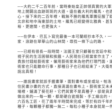
──大約二千二百年前，當時秦始皇正帥領真實的大軍
地上開闢出血跡斑斑的大道。遠在義大利的羅馬，也
心。接下來的二百年裡，戰無不勝的羅馬軍團征服了
北非和地中海東部的土地。羅馬已經變得比雅典、甚
裕，更遼闊，也更強大。
──在伊本．巴瓦卜寫完最後一本可蘭經抄本不久，一
家，浪跡在翠華山的山林間，尋找一條下山的路。
──已經有很長一段時間，法國王室只顧著在宮廷中和
視子民的生活困頓和挨餓。人民現在已經當家作主了
貴族付錢給藝術家，僱用藝術家來為他們打理門面，
術家也只能聽命行事，那種日子也已經結束了。大衛
說出真相！
──誰說畫家就該手握畫筆，面對畫布或坐或站。帕洛
住民畫沙畫的方式，直接滴漏在畫布上。藝術家艾未
場裡，鋪滿了葵花籽。它們其實不是真種子，卻是貨
做出來的──每一顆，都是硬白瓷燒製、手工繪出的。
六百名工匠，花了兩年半時間來完成，等於有四千年
種子，每顆種子都獨一無二。每粒小種子本身就是一