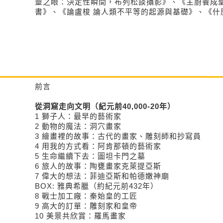
靈之眼：決定性瞬間，布列松談攝影》、《主廚養成
書》、《論盧梭 論人類不平等的起源與基礎》、《什
前言
從洞窟走向文明（紀元前40,000-20年）
1 獅子人：最早的藝術家
2 動物的魔法：洞穴畫家
3 繪畫裡的故事：古代的畫家、雕刻師和抄寫員
4 用我的方式看：阿肯那頓的藝術家
5 生命繼續下去：圖坦卡門之墓
6 旅人的故事：陶甕畫家克萊提亞斯
7 偉大的想法：菲迪亞斯和帕德嫩神廟
BOX: 雅典希臘（約紀元前432年）
8 戰士加工廠：秦始皇的工匠
9 高大的訂單：雕刻家和皇帝
10 美景共欣賞：羅馬畫家