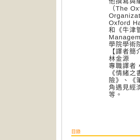
他撰寫與
（The Oxfo
Organi
Oxford H
和《牛津管理
Manag
學院學術
【譯者簡
林金源
專職譯者
《情緒之
險》、《
角遇見經
等。
目錄