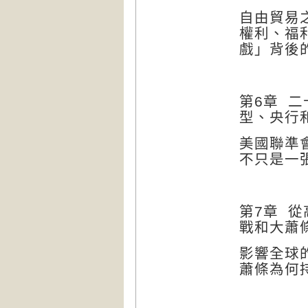
自由貿易
權利、福
戲」背後
第
6
章
二
型、央行
美國聯準
不只是一
第
7
章
從
戰和大蕭
影響全球
蕭條為何