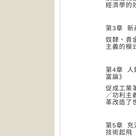
經濟學的
第
3
章
新
奴隸、貴
主義的模
第
4
章
人
富論》
促成工業
╱
功利主
革改造了
第
5
章
充
技術起飛