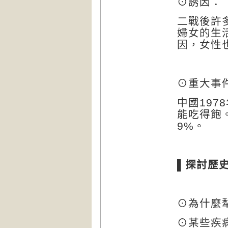
⊙誘因：
二戰後許
婦女的生
因，女性
⊙重大事
中國
1978
能吃得飽
9%
。
▌
探討歷
⊙為什麼
⊙某些疾