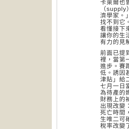
卡萊爾也
（
supply
濟學家。
找不到它
看懂接下
讓你的生
有力的見
前面已提
裡，當第
進步。賽
低。誘因
津貼」給
七月一日
為待產的
財務上的
出現改變
死亡時間
生唯二可
稅率改變