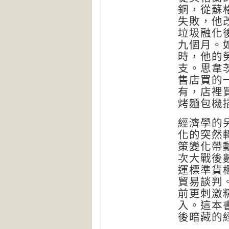
銅，從蘇
失敗，他
垃圾融化
九個月。
時，他的
支。思韋
售店買的
有，店裡
烤麵包機
經濟學的
化的突然
策變化帶
次大戰後
運標準貨
貿易談判
前更刺激
入。這本
後暗藏的