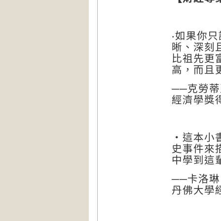
‧
如果你只
晰、深刻
比祖先更
高，而且
──
克勞蒂
經濟學獎
‧這本小
史事件來
中學到這
──卡洛琳
丹佛大學