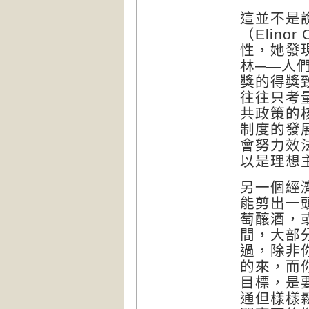
這並不是
（
Elinor 
性，她發
林─—人
獎的得獎
往往只考
共政策的
制度的發
會努力效
以是理想
另一個經
能剪出一
萄釀酒，
間，大部
過，除非
的來，而
目標，是
通但樣樣