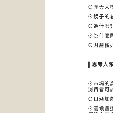
⊙摩天大
⊙鏡子的
⊙為什麼
⊙為什麼
⊙財產權
▌
思考人
⊙市場的
消費者可
⊙日漸加
⊙氣候變