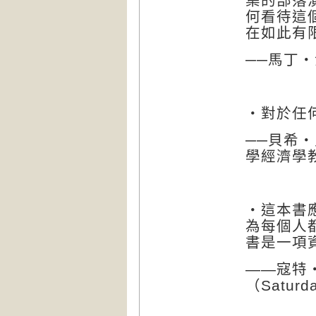
集的部落
何看待這
在如此有
──馬丁
‧
對於任
──貝希
‧
學經濟學
‧這本書
為每個人
書是一項
——
寇特
（
Saturd