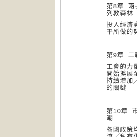
第
8
章
兩
列敦森林
投入經濟
平所做的
第
9
章
二
工會的力
開始擴展
持續增加
的關鍵
第
10
章
潮
各國政策
流╱
私有