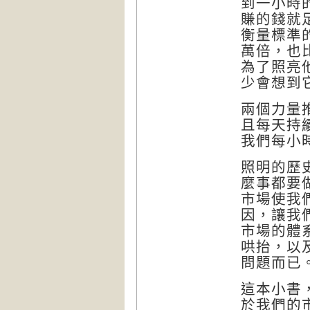
到一小時
賺的錢就
衡量標準
萬倍，也
為了照亮
少會想到
兩個力量
且每天持
我們每小
照明的歷
麼事都要
市場使我
因，讓我
市場的體
哄抬，以
問題而已
這本小書
於我們的