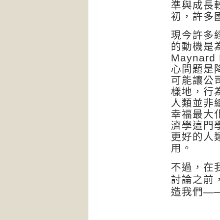
準與成長
初，許多
現今許多
的動機是
Maynard
心問題是
可能讓公
樣地，行
人類並非
幸福最大
濟學這門
更好的人
用。
不過，在
討論之前
造我們—