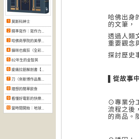
哈佛出身
莫斯科紳士
的文筆，
精準寫作：寫作力...
透過人類
哈佛商學院的美學...
重要觀念
貓咪也瘋狂（全彩...
探討歷史
82年生的金智英
痠痛拉筋解剖書【...
▌
從故事
刀（奈斯博作品集...
理想的簡單飲食
看懂好電影的快樂...
⊙專業分
流程之後
當時間開始：地球...
的商品。