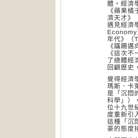
體。經濟
《蘋果橘
濟天才》
遇見經濟
Economy
年代》（
T
《蹣跚邁
《這次不
了總體經
回顧歷史
覺得經濟
瑪斯．卡
是「沉悶
科學」）
位十九世
度重新引
這種「沉
豪的態度