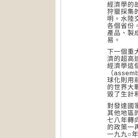
經濟學的
狩獵採集
明。水陸
各個省份
產品、製
易。
下一個重
濟的超高
經濟學這
（
assembl
球化則用
的世界大
毀了生計
對發達國
其他地區
七八年轉
的政策一
一九九○