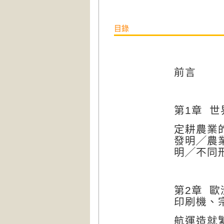
目錄
前言
第
1
章
世
定耕農業
發明╱
農
明╱不同
第
2
章
歐
印刷機、
航運造就