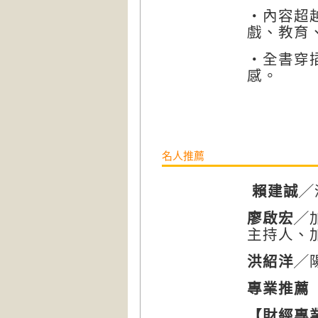
‧內容超
戲、教育
‧全書穿
感。
名人推薦
賴建誠
╱
廖啟宏
╱
主持人、
洪紹洋
╱
專業推薦
【財經專