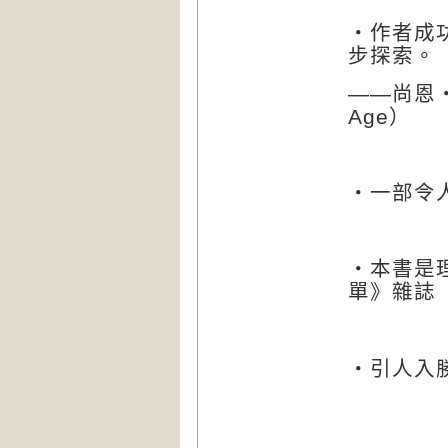
‧作者成
步探索。
——
尚恩
Age
）
‧一部令
‧本書是
單》雜誌
‧引人入