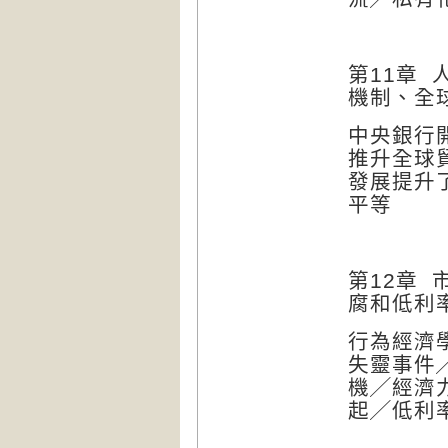
第
11
章
機制、全
中央銀行
推升全球
發展提升
平等
第
12
章
腐和低利
行為經濟
失靈事件
機╱經濟
起╱低利