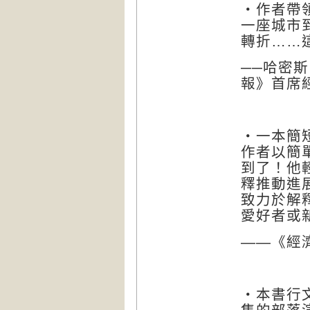
‧作者帶
一座城市
轉折……
──哈密
報》首席
‧
一本簡
作者以簡
到了！他
釋推動進
致力於解
愛好者或
——
《經
‧本書行