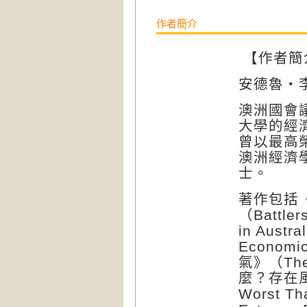
作者簡介
【作者簡
安德魯‧
澳洲國會
大學的經
曾以最高
澳洲經濟
士。
著作包括
（
Battler
in Austral
Economics
氣》（
The
麼？存在
Worst Tha