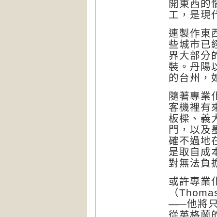
開東西的
工，是現
連製作東
些城市已
界大部分
裝。丹陽
的台州，
隨著專業
客機裡有
板樑、義
門，以及
確不過地
是取自成
對無法負
或許專業
（
Thomas
—─他將
從英格蘭