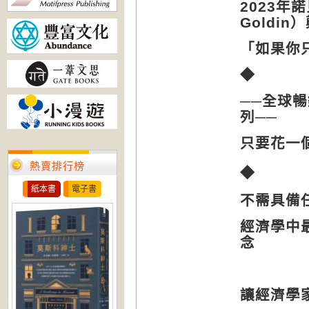
2023
年諾
Goldin
）
「如果你
◆
──全球
列──
只要花一
熱賣排行榜
◆
紙本書
電子書
不需具備
經濟學中
念
讓經濟學