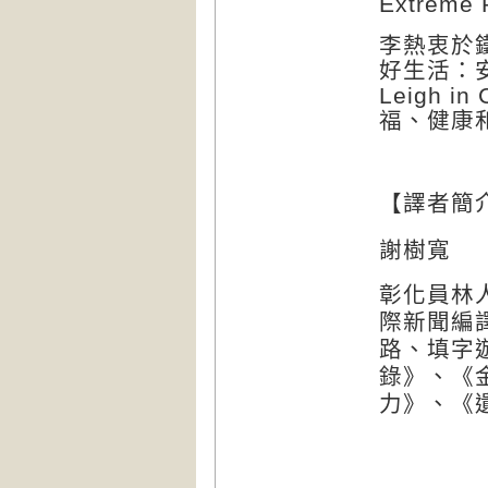
Extreme P
李熱衷於
好生活：
Leigh in 
福、健康
【譯者簡
謝樹寬
彰化員林
際新聞編
路、填字
錄》、《
力》、《