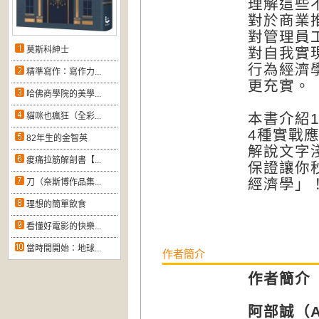
理解這些
對於商業
對管理員
莫斯科紳士
對自我實
行為經濟
精準寫作：寫作力...
更充實。
哈佛商學院的美學...
本書介紹
貓咪也瘋狂（全彩...
4種實戰
82年生的金智英
解說文字
痠痛拉筋解剖書【...
保證讓你
經濟學」
刀（奈斯博作品集...
理想的簡單飲食
看懂好電影的快樂...
當時間開始：地球...
作者簡介
作者簡介
阿部誠（Ab