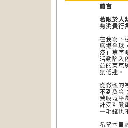
前言
著眼於人
有消費行
在我寫下
席捲全球
疫」等字
活動陷入
益的東京
氛低迷。
從微觀的
不到獎金
營收幾乎
計受到嚴
一毛錢也
希望本書