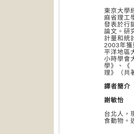
東京大學
麻省理工
發表於行
論文。研
計量和統
2003年獲選
平洋地區
小時學會
學》、《
理》（共
譯者簡介
謝敏怡
台北人，
食動物。