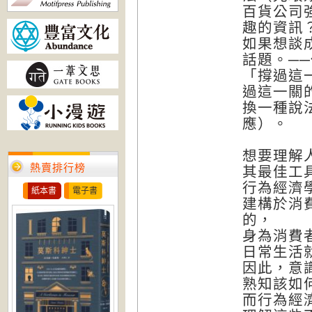
百貨公司
趣的資訊
如果想談
話題。─
「撐過這
過這一關
換一種說
應）。
想要理解
熱賣排行榜
其最佳工
行為經濟
紙本書
電子書
建構於消
的，
身為消費
日常生活
因此，意
熟知該如
而行為經