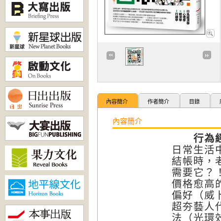
內容簡介
作者簡介
目錄
內容簡介
行為經濟
日常生活
結帳時，
需要它？
價格愈高
偏好（威
超夯藝人
法（光環