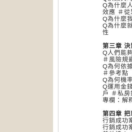
Q為什麼
效應 ＃從
Q為什麼
Q為什麼
性
第三章 決
Q人們能
＃風險規
Q為何依
＃參考點
Q為何機
Q運用金
戶 ＃私
專欄：解
第四章 
行銷成功
行銷成功