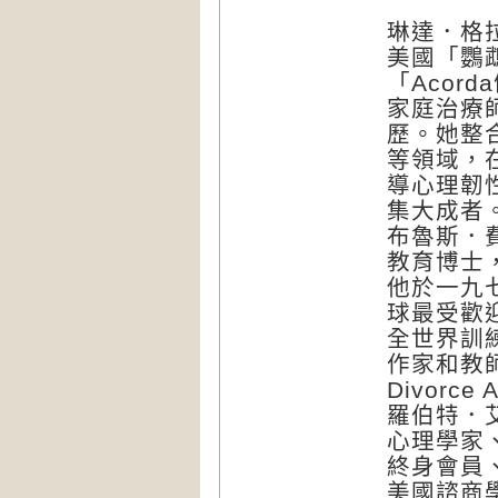
琳達．格拉翰
美國「鸚鵡螺
「Acor
家庭治療
歷。她整
等領域，
導心理韌
集大成者
布魯斯．費雪
教育博士
他於一九
球最受歡
全世界訓
作家和教師
Divorce
羅伯特．艾伯提
心理學家
終身會員
美國諮商