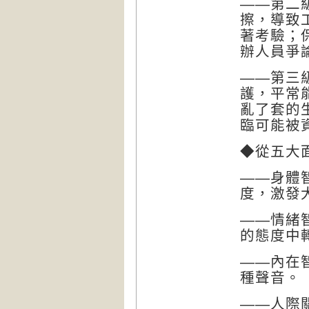
——第二
擦，導致
著考驗；
辦人員爭
——第三
護，平常
亂了套的
臨可能被
◆
從五大
——身體
度，激發
——情緒
的態度中
——內在
種聲音。
——人際