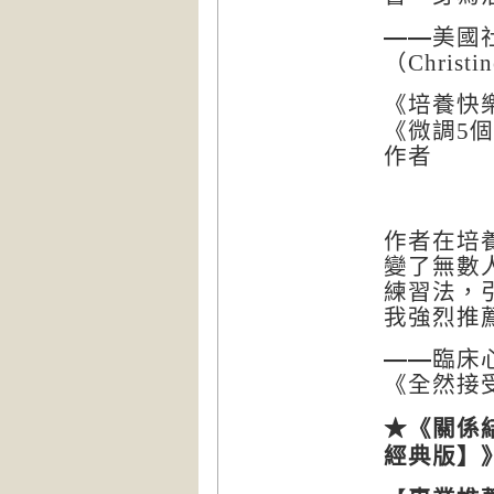
——
美國
（
Christin
《培養快
《微調
5
個
作者
作者在培
變了無數
練習法，
我強烈推
——
臨床
《全然接
★《關係
經典版】