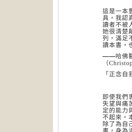
這是一本
具，我認
讀者不被
她很清楚
列，滿足
讀本書，
——
哈佛
（
Christo
「正念自
即使我們
失望與痛
定的能力
不起來。
除了為自
書，身為