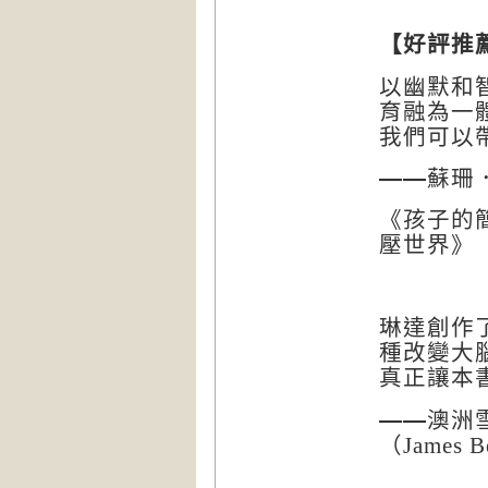
【好評推
以幽默和
育融為一
我們可以
——
蘇珊
《孩子的
壓世界》
琳達創作
種改變大
真正讓本
——
澳洲
（
James B