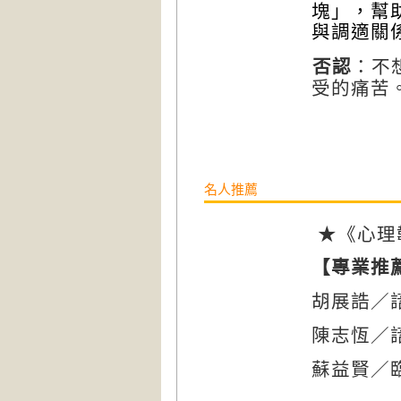
塊」，幫
與調適關

：不
否認
受的痛苦
名人推薦
★《
心理
【專業推
胡展誥／
陳志恆／
蘇益賢／