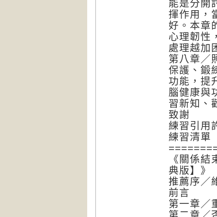
能是分開
揮作用，
好。本章
心理韌性
處理越加
第八章／
保護、鍛
功能，提
腦健康與
習新知、
致謝
練習引用
練習清單
=======
《關係結
典版】》
推薦序／
前言
第一章／
第二章／