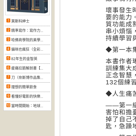
壞事發生
要的能力
莫斯科紳士
質功能成
串小煩惱
精準寫作：寫作力...
持續學習
哈佛商學院的美學...
◆第一本
貓咪也瘋狂（全彩...
82年生的金智英
本書作者
訓練集大
痠痛拉筋解剖書【...
正念智慧
刀（奈斯博作品集...
132個練
理想的簡單飲食
◆人生痛
看懂好電影的快樂...
——第一
當時間開始：地球...
害怕和擔
掉了自己
匙，急躁