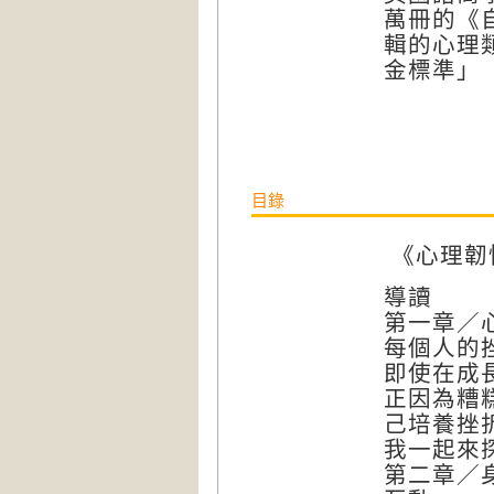
萬冊的《自信
輯的心理
金標準」（g
目錄
《心理韌
導讀
第一章／
每個人的
即使在成
正因為糟
己培養挫
我一起來
第二章／