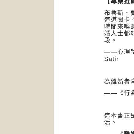
【
專業推
布魯斯．
道道關卡
時間來喚
婚人士都
段。
——
心理
Satir
為離婚者
——
《行
這本書正
活。
——
《離