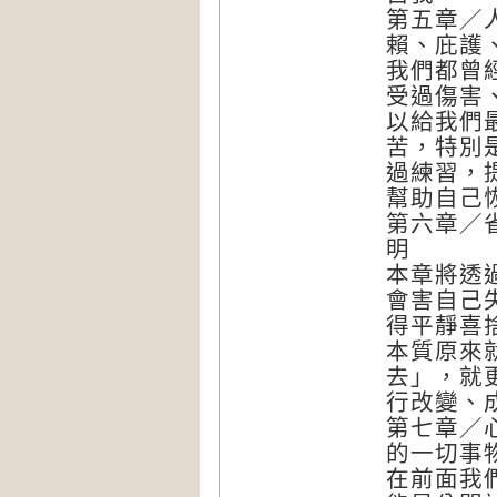
第五章／
賴、庇護
我們都曾
受過傷害
以給我們
苦，特別
過練習，
幫助自己
第六章／
明
本章將透
會害自己
得平靜喜
本質原來
去」，就
行改變、
第七章／
的一切事
在前面我