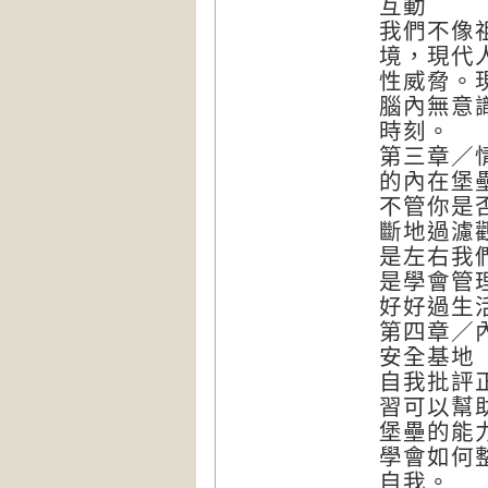
互動
我們不像
境，現代
性威脅。
腦內無意
時刻。
第三章／
的內在堡
不管你是
斷地過濾
是左右我
是學會管
好好過生
第四章／
安全基地
自我批評
習可以幫
堡壘的能
學會如何
自我。