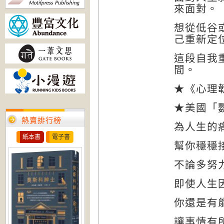
來面對。
想從低谷
己重新定
這段自我
間。
★《
心理
★美國「
熱賣排行榜
為人生的
紙本書
電子書
幫你穩穩
不論多努
即使人生
你還是有
讓事情有