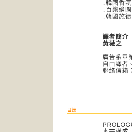
․韓國香氛
․百樂繪
․韓國施
譯者簡
黃薇之
廣告系畢
自由譯者
聯絡信箱
目錄
PROLOG
本書構成