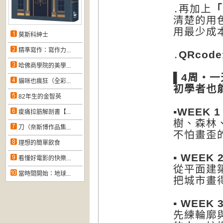
․再加上
「
清楚的用
用最少成
莫斯科紳士
精準寫作：寫作力...
․
QRcode
哈佛商學院的美學...
▌4周・
貓咪也瘋狂（全彩...
初學者也
82年生的金智英
▪
WEEK 1
痠痛拉筋解剖書【...
樹、森林
刀（奈斯博作品集...
不怕畫歪
理想的簡單飲食
▪
WEEK 
看懂好電影的快樂...
從平面建
當時間開始：地球...
把城市畫
▪
WEEK 
先練輪廓