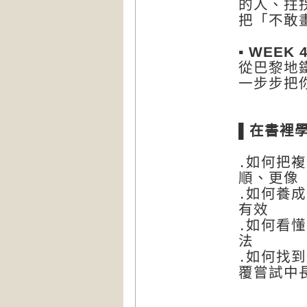
的人、拄
把「不敢
▪
WEEK 
從巴黎地
一步步把
▌
在書裡
․如何把
順、更像
․如何養
有效
․如何看
法
․如何找
覆嘗試中