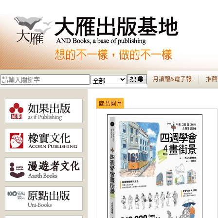
月讀報&電子報
推薦