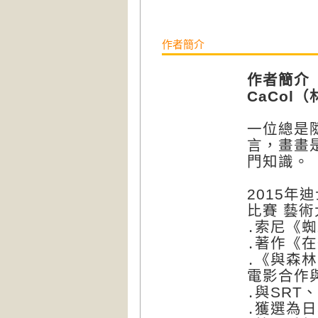
作者簡介
作者簡介
CaCol
（
一位總是
言，畫畫
門知識。
2015年迪
比賽 藝
․索尼《
․著作《在
․《與森
電影合作
․與SRT、
․獲選為