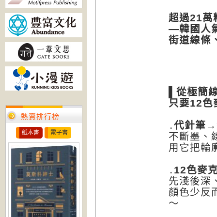
超過
21
萬
—
韓國人
街道線條
▌
從極簡
只要
12
色
熱賣排行榜
․
代針筆→
紙本書
電子書
不斷墨、
用它把輪
․
12
色麥
先淺後深
顏色少反
～