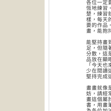
各位一定
恆地練習
楚，練習
樣，每天
要的作品
畫，能抱
能堅持畫
足，但隨
分散，這
品放在顯
「今天也
少在閱讀
堅持完成
畫畫就像
妨，請經
畫這個屬
書，用畫
為各位加