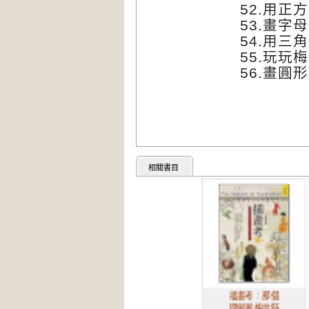
52.
用正方
53.
畫字母
54.
用三角
55.
玩玩梅
56.
畫圓形
相關書目
插畫考：那個