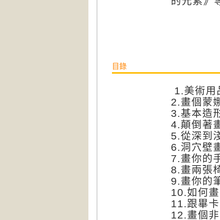
的元素》
目錄
1.
美術用
2.
畫個蒙
3.
基本造
4.
顛倒著
5.
從深到
6.
洞穴壁
7.
畫你的
8.
畫兩張
9.
畫你的
10.
如何畫
11.
跟畢卡
12.
畫個非