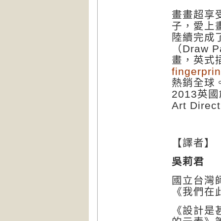
畫畫超享
子，愛上
陸續完成
（
Draw Pa
畫，英式
fingerprin
熱銷全球
2013
英國
Art Direc
【譯者】
吳莉君
國立台灣
《我們在
《設計是