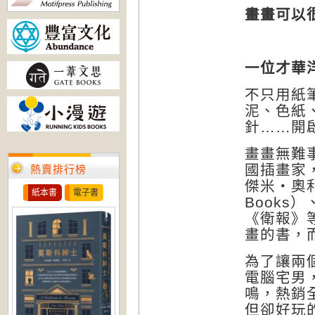
畫畫可以
一位才華
不只用紙
泥、色紙
針……開
畫畫無難
國插畫家
熱賣排行榜
傑米
‧
奧
紙本書
電子書
Books
）
《衛報》
畫的書，
為了讓兩
電腦宅男
鳴，熱銷
但卻好玩