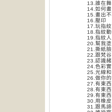
13.
誰在舞
14.
如何畫
15.
畫出不
16.
壓印
17.
玩指紋
18.
指紋動
19.
指紋人
20.
幫我塗
21.
撕紙臉
22.
跟梵谷
23.
認識赭
24.
色彩實
25.
光線和
26.
做你的
27.
有東西
28.
有東西
29.
有東西
30.
用橡皮
31.
跟馬諦