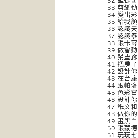
32.
誰從窗
33.
剪紙動
34.
變出彩
35.
給我顏
36.
認識天
37.
認識泰
38.
跟卡爾
39.
做會動
40.
幫畫廊
41.
把房子
42.
設計你
43.
在台座
44.
跟帕洛
45.
色彩實
46.
設計你
47.
紙文和
48.
做你的
49.
畫黑白
50.
跟蒙德
51.
玩玩七