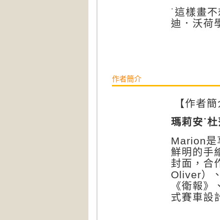
˙這樣畫
迪．沃荷
作者簡介
【作者簡
瑪莉安˙杜
Marion
是
鮮明的手
封面，合
Oliver
）
《衛報》
式賽車設