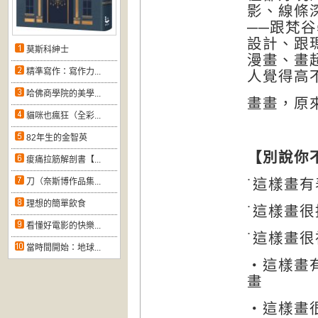
影、線條
──
跟梵谷
設計、跟
莫斯科紳士
漫畫、畫
精準寫作：寫作力...
人覺得高
哈佛商學院的美學...
畫畫，原
貓咪也瘋狂（全彩...
82年生的金智英
【別說你
痠痛拉筋解剖書【...
˙這樣畫
刀（奈斯博作品集...
理想的簡單飲食
˙這樣畫
看懂好電影的快樂...
˙這樣畫
當時間開始：地球...
‧這樣畫
畫
‧這樣畫