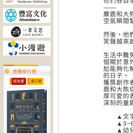
他們各自
——
麋鹿和大
空氣瞬間
然後，他
笑聲越來
生活中難
個關於意
尬能夠化
熱賣排行榜
的日子。
獲獎創作
紙本書
電子書
鹿和大熊
厚可愛的
深刻的童
▲
文
▲3~6
▲幼兒