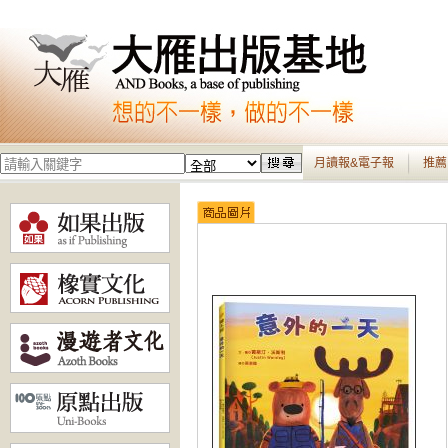
月讀報&電子報
推薦