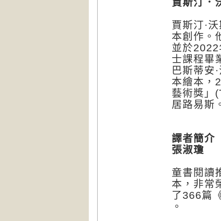
賈斯汀．沃斯
賈斯汀·
本創作。
並於20
士課程畢
巴斯蒂安
本繪本，
藝術獎」(T
居路易斯
譯者簡介
張淑瓊
童書閱讀
本，非常
了366篇
。