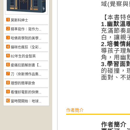
域(覺察與
【本書特
莫斯科紳士
1.
幽默溫
精準寫作：寫作力...
充滿節奏
白，讓親
哈佛商學院的美學...
2.
培養情
貓咪也瘋狂（全彩...
導孩子理
角，用幽
82年生的金智英
3.
學習面
痠痛拉筋解剖書【...
的碰撞，
刀（奈斯博作品集...
面對、不
理想的簡單飲食
看懂好電影的快樂...
當時間開始：地球...
作者簡介
作者簡介