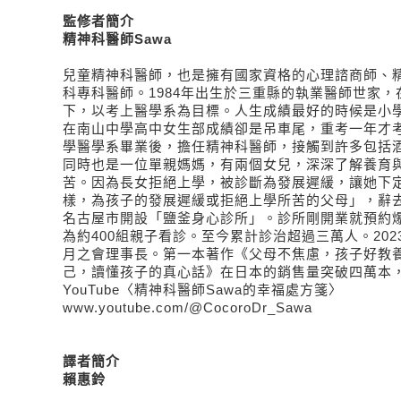
監修者簡介
精神科醫師Sawa
兒童精神科醫師，也是擁有國家資格的心理諮商師、
科專科醫師。1984年出生於三重縣的執業醫師世家
下，以考上醫學系為目標。人生成績最好的時候是小
在南山中學高中女生部成績卻是吊車尾，重考一年才
學醫學系畢業後，擔任精神科醫師，接觸到許多包括
同時也是一位單親媽媽，有兩個女兒，深深了解養育
苦。因為長女拒絕上學，被診斷為發展遲緩，讓她下
樣，為孩子的發展遲緩或拒絕上學所苦的父母」，辭
名古屋市開設「鹽釜身心診所」。診所剛開業就預約
為約400組親子看診。至今累計診治超過三萬人。202
月之會理事長。第一本著作《父母不焦慮，孩子好教
己，讀懂孩子的真心話》在日本的銷售量突破四萬本
YouTube〈精神科醫師Sawa的幸福處方箋〉
www.youtube.com/@CocoroDr_Sawa
譯者簡介
賴惠鈴