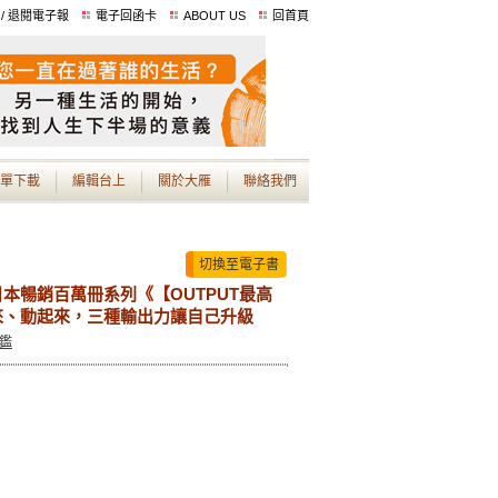
 / 退閱電子報
電子回函卡
ABOUT US
回首頁
單下載
編輯台上
關於大雁
聯絡我們
切換至電子書
本暢銷百萬冊系列《【OUTPUT最高
來、動起來，三種輸出力讓自己升級
鑑