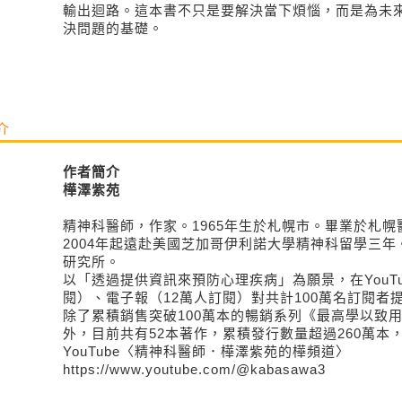
輸出迴路。這本書不只是要解決當下煩惱，而是為未
決問題的基礎。
介
作者簡介
樺澤紫苑
精神科醫師，作家。1965年生於札幌市。畢業於札
2004年起遠赴美國芝加哥伊利諾大學精神科留學三
研究所。
以「透過提供資訊來預防心理疾病」為願景，在YouTu
閱）、電子報（12萬人訂閱）對共計100萬名訂閱者
除了累積銷售突破100萬本的暢銷系列《最高學以致
外，目前共有52本著作，累積發行數量超過260萬本
YouTube〈精神科醫師．樺澤紫苑的樺頻道〉
https://www.youtube.com/@kabasawa3