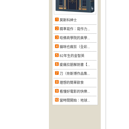
莫斯科紳士
精準寫作：寫作力...
哈佛商學院的美學...
貓咪也瘋狂（全彩...
82年生的金智英
痠痛拉筋解剖書【...
刀（奈斯博作品集...
理想的簡單飲食
看懂好電影的快樂...
當時間開始：地球...