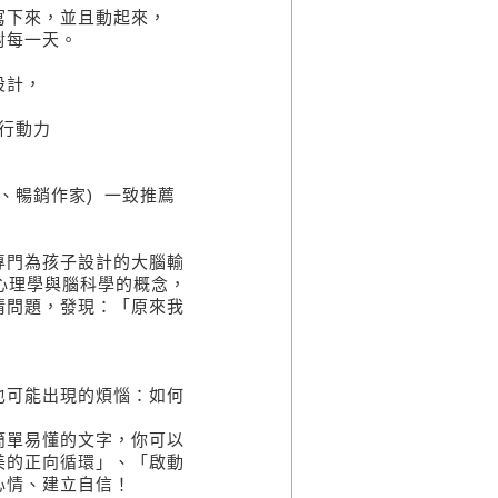
寫下來，並且動起來，
對每一天。
設計，
 行動力
師、暢銷作家) 一致推薦
專門為孩子設計的大腦輸
心理學與腦科學的概念，
清問題，發現：「原來我
也可能出現的煩惱：如何
簡單易懂的文字，你可以
美的正向循環」、「啟動
心情、建立自信！