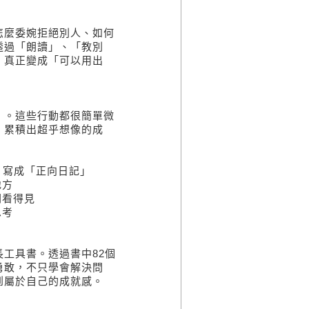
怎麼委婉拒絕別人、如何
透過「朗讀」、「教別
，真正變成「可以用出
」。這些行動都很簡單微
，累積出超乎想像的成
，寫成「正向日記」
地方
間看得見
思考
工具書。透過書中82個
勇敢，不只學會解決問
到屬於自己的成就感。