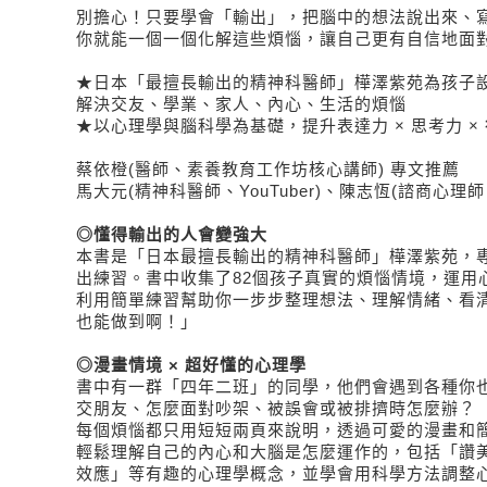
別擔心！只要學會「輸出」，把腦中的想法說出來、
你就能一個一個化解這些煩惱，讓自己更有自信地面
★日本「最擅長輸出的精神科醫師」樺澤紫苑為孩子
解決交友、學業、家人、內心、生活的煩惱
★以心理學與腦科學為基礎，提升表達力 × 思考力 ×
蔡依橙(醫師、素養教育工作坊核心講師) 專文推薦
馬大元(精神科醫師、YouTuber)、陳志恆(諮商心理
◎懂得輸出的人會變強大
本書是「日本最擅長輸出的精神科醫師」樺澤紫苑，
出練習。書中收集了82個孩子真實的煩惱情境，運用
利用簡單練習幫助你一步步整理想法、理解情緒、看
也能做到啊！」
◎
漫畫情境 × 超好懂的心理學
書中有一群「四年二班」的同學，他們會遇到各種你
交朋友、怎麼面對吵架、被誤會或被排擠時怎麼辦？
每個煩惱都只用短短兩頁來說明，透過可愛的漫畫和
輕鬆理解自己的內心和大腦是怎麼運作的，包括「讚
效應」等有趣的心理學概念，並學會用科學方法調整