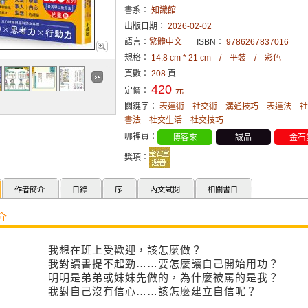
書系：
知識館
出版日期：
2026-02-02
語言：
繁體中文
ISBN：
9786267837016
規格：
14.8 cm * 21 cm / 平裝 / 彩色
頁數：
208
頁
420
定價：
元
關鍵字：
表達術
社交術
溝通技巧
表達法
社
書法
社交生活
社交技巧
哪裡買：
博客來
誠品
金石
獎項：
作者簡介
目錄
序
內文試閱
相關書目
介
我想在班上受歡迎，該怎麼做？
我對讀書提不起勁……要怎麼讓自己開始用功？
明明是弟弟或妹妹先做的，為什麼被罵的是我？
我對自己沒有信心……該怎麼建立自信呢？