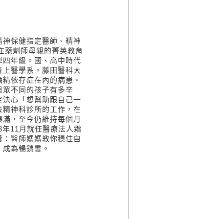
精神保健指定醫師、精神
，在藥劑師母親的菁英教育
學四年級。國、高中時代
考上醫學系。藤田醫科大
酒精依存症在內的病患。
與眾不同的孩子有多辛
定決心「想幫助跟自己一
去精神科診所的工作，在
爆滿，至今仍維持每個月
3年11月就任醫療法人霜
養：醫師媽媽教你穩住自
，成為暢銷書。