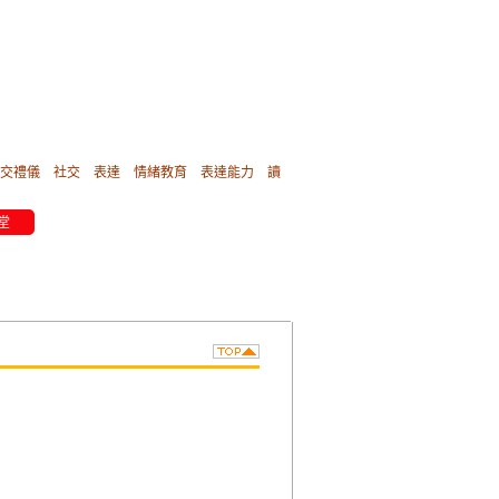
交禮儀
社交
表達
情緒教育
表達能力
讀
堂