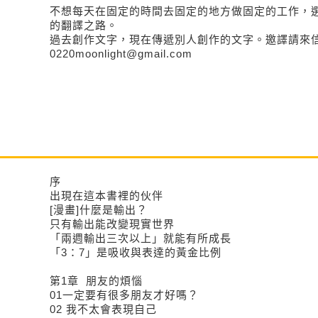
不想每天在固定的時間去固定的地方做固定的工作，
的翻譯之路。
過去創作文字，現在傳遞別人創作的文字。邀譯請來
0220moonlight@gmail.com
序
出現在這本書裡的伙伴
[漫畫]什麼是輸出？
只有輸出能改變現實世界
「兩週輸出三次以上」就能有所成長
「3：7」是吸收與表達的黃金比例
第1章 朋友的煩惱
01一定要有很多朋友才好嗎？
02 我不太會表現自己