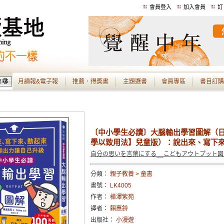
會員登入
加入會員
訂
月讀報&電子報
推薦．得獎書
主題選書
會員專區
書目訂購
〔中小學生必讀〕大腦輸出學習圖解（日
學以致用法】兒童版）：說出來、寫下
自分の思いを言葉にする__こどもアウトプット図
分類：
親子教養 > 童書
書號：
LK4005
作者：
樺澤紫苑
譯者：
賴惠鈴
出版社：
小漫遊