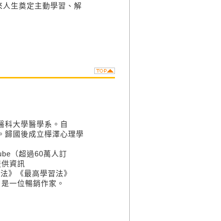
來人生奠定主動學習、解
幌醫科大學醫學系。自
年。歸國後成立樺澤心理學
be（超過60萬人訂
提供資訊
用法》《最高學習法》
，是一位暢銷作家。