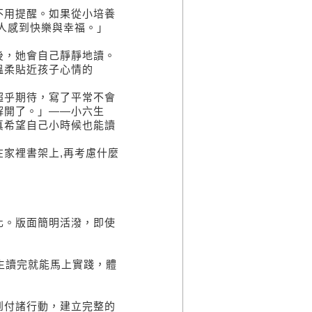
不用提醒。如果從小培養
人感到快樂與幸福。」
後，她會自己靜靜地讀。
溫柔貼近孩子心情的
超乎期待，寫了平常不會
解開了。」——小六生
真希望自己小時候也能讀
家裡書架上,再考慮什麼
化。版面簡明活潑，即使
生讀完就能馬上實踐，體
到付諸行動，建立完整的