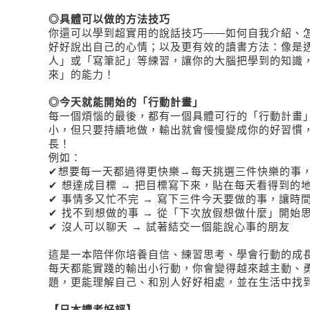
◎
具體可以做的方法技巧
你還可以學到超實用的說話技巧——如何自我介紹、
好好說出自己的心情；以及更有效的讀書方法：像是
人」或「寫筆記」等練習，讓你的大腦把學到的知識
來」的能力！
◎
今天就能開始的「行動計畫」
每一個煩惱的最後，都有一個具體可行的「行動計畫
小，但只要持續地做，輸出就會慢慢變成你的好習慣
長！
例如：
✔想要每一天都過得更快樂→每天挑選三件快樂的事
✔ 想達成目標 → 把目標寫下來，貼在每天看得到的
✔ 事情多又忙不完 → 寫下三件今天要做的事，讓時
✔ 找不到想做的事 → 從「下次放假想做什麼」開始
✔ 沒人可以聊天 → 試著結交一個能說心事的朋友
這是一本陪伴你培養自信、練習思考、學會行動的成長
每天都能實踐的輸出小行動，你會變得越來越主動、
題，更能理解自己、和別人好好相處，並在生活中找
【日本讀者好評】