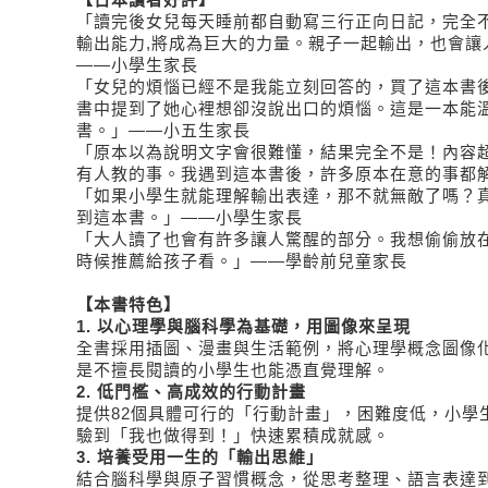
「讀完後女兒每天睡前都自動寫三行正向日記，完全
輸出能力,將成為巨大的力量。親子一起輸出，也會讓
——小學生家長
「女兒的煩惱已經不是我能立刻回答的，買了這本書
書中提到了她心裡想卻沒說出口的煩惱。這是一本能
書。」——小五生家長
「原本以為說明文字會很難懂，結果完全不是！內容
有人教的事。我遇到這本書後，許多原本在意的事都
「如果小學生就能理解輸出表達，那不就無敵了嗎？
到這本書。」——小學生家長
「大人讀了也會有許多讓人驚醒的部分。我想偷偷放在
時候推薦給孩子看。」——學齡前兒童家長
【本書特色】
1.
以心理學與腦科學為基礎，用圖像來呈現
全書採用插圖、漫畫與生活範例，將心理學概念圖像
是不擅長閱讀的小學生也能憑直覺理解。
2.
低門檻、高成效的行動計畫
提供82個具體可行的「行動計畫」，困難度低，小學
驗到「我也做得到！」快速累積成就感。
3.
培養受用一生的「輸出思維」
結合腦科學與原子習慣概念，從思考整理、語言表達