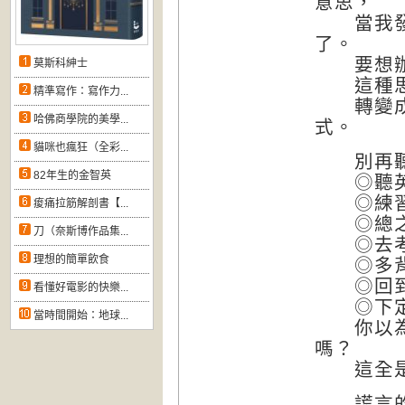
意思，
當我發現
了。
要想辦法
莫斯科紳士
這種思
精準寫作：寫作力...
轉變成「
哈佛商學院的美學...
式。
貓咪也瘋狂（全彩...
別再聽
82年生的金智英
◎聽英語
◎練習看
痠痛拉筋解剖書【...
◎總之
刀（奈斯博作品集...
◎去考T
理想的簡單飲食
◎多背
◎回到原
看懂好電影的快樂...
◎下定
當時間開始：地球...
你以為用
嗎？
這全是過
謊言的