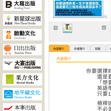
內容簡介
作者簡介
目錄
內容簡介
你要選擇
還是要
「想要講
英語學習
只要10
槓桿達
不必苦