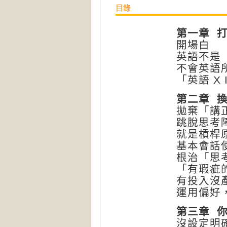
目錄
第一章 
開場白
英語不是
不會英語
「英語 X
第二章 
拋棄「講
跳脫思考
就是槓桿
基本會話
根治「思
「有瑕疵
有投入沒
運用偏好
第三章 
沒設定明