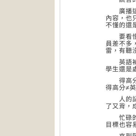
廣播這種
內容，也
不懂的還
要看懂沒
員差不多
雷，有聽
英語補習
學生還是
得高分已
得高分≠
人的記憶
了又背，
忙碌的現
目標也容