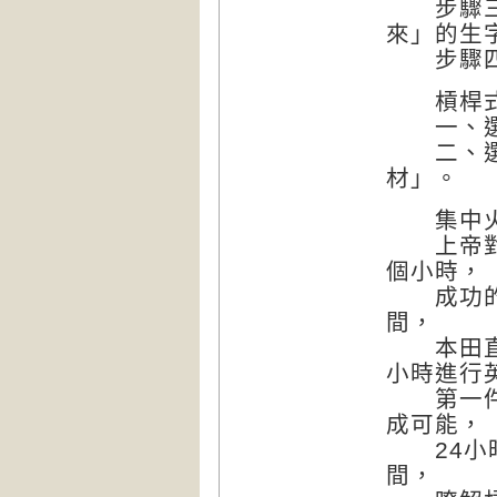
步驟三：
來」的生
步驟四：
槓桿式
一、選擇
二、選擇
材」。
集中火力
上帝對每
個小時，
成功的人
間，
本田直之
小時進行
第一件事
成可能，
24小時
間，