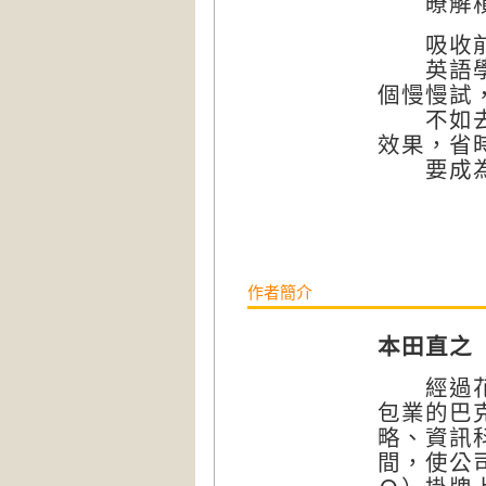
暸解槓桿
吸收前人
英語學習
個慢慢試
不如去參
效果，省
要成為聰
作者簡介
本田直之（H
經過花旗
包業的巴克
略、資訊
間，使公