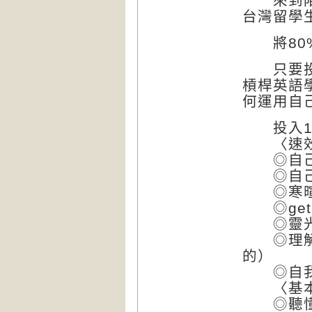
來到陌生
台灣留學
將80%
只要投入
槓桿英語
何運用自
投入10
〈速效性
◎自己偏
◎自己
◎寒暄
◎get
◎靈光
◎理解文
的）
◎自我
〈基本功
◎聽懂