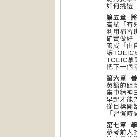
如何挑選
第五章 
嘗試「有
利用補習
確實做好
養成「由
讓TOEI
TOEIC
把下一個
第六章 
英語的距
集中精神
早起才能
從目標開
「習慣時
第七章 
參考前人