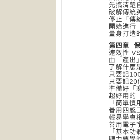
先搞清楚
破解傳統
停止「傳
開始進行
量身打造
第四章 
速效性 VS
由「產出
了解什麼
只要記1
只要記2
準備好「
超好用的「
「簡單慣
善用四感
輕易學會
善用電子
「基本功
聽力要學