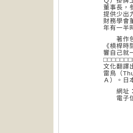
Ｑ）掛牌
董事長，
提供少出
財務學會
年有一半
著作包括
《槓桿時
響自己就一
□□□□□□
文化翻譯
雷鳥（Th
Ａ）。日
網址
電子信箱：in