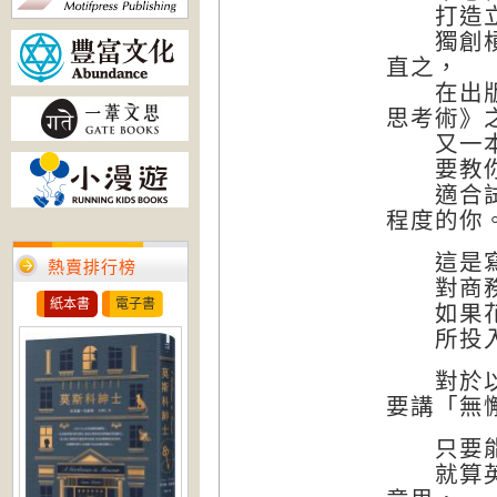
打造立即
獨創槓桿
直之，
在出版了
思考術》
又一本振
要教你如
適合試過
程度的你
這是寫給
熱賣排行榜
對商務人
紙本書
電子書
如果花
所投入的
對於以英
要講「無
只要能認
就算英語