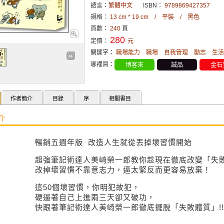
語言：
繁體中文
ISBN：
9789869427357
規格：
13 cm * 19 cm / 平裝 / 黑色
頁數：
240
頁
280
定價：
元
關鍵字：
職場能力
職場
自我管理
勵志
生活
哪裡買：
博客來
誠品
金石
作者簡介
目錄
序
相關書目
介
暢銷五週年版 改造人生就從丟掉壞習慣開始
超強筆記術達人美崎榮一郎教你趁現在徹底改變「失敗
改掉壞習慣不靠意志力，逼太緊反而更容易放棄！
這50個壞習慣，你明犯故犯，
硬逼著自己上進兩三天卻又破功，
快跟著筆記術達人美崎榮一郎徹底擺脫「失敗體質」!!