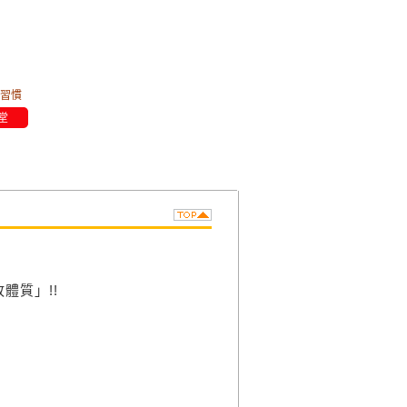
習慣
堂
體質」!!