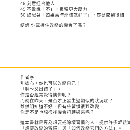
48 刻意迎合他人
49 不敢說「不」，累積更大
50 總想著「如果當時那樣就好了」，容
結語 你掌握住改變的機會了嗎？
作者序
別擔心，你也可以改變自己！
「啊～又出錯了」。
你是否經常覺得懊悔呢？
而就在昨天，是否才正發生過類似的狀況呢？
雖然明知道不好，但有些習慣很難改變。
你是不是也想很找機會扭轉過來呢？
這本書就是專為想要戒除壞習慣的人，提供許多輕鬆漸
「想要改變的習慣」與「如何改變它們的方法」。