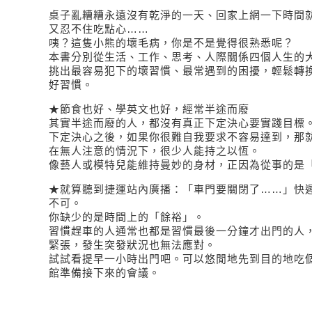
桌子亂糟糟永遠沒有乾淨的一天、回家上網一下時間
又忍不住吃點心……
咦？這隻小熊的壞毛病，你是不是覺得很熟悉呢？
本書分別從生活、工作、思考、人際關係四個人生的
挑出最容易犯下的壞習慣、最常遇到的困擾，輕鬆轉
好習慣。
★節食也好、學英文也好，經常半途而廢
其實半途而廢的人，都沒有真正下定決心要實踐目標
下定決心之後，如果你很難自我要求不容易達到，那
在無人注意的情況下，很少人能持之以恆。
像藝人或模特兒能維持曼妙的身材，正因為從事的是
★就算聽到捷運站內廣播：「車門要關閉了……」快
不可。
你缺少的是時間上的「餘裕」。
習慣趕車的人通常也都是習慣最後一分鐘才出門的人
緊張，發生突發狀況也無法應對。
試試看提早一小時出門吧。可以悠閒地先到目的地吃
館準備接下來的會議。