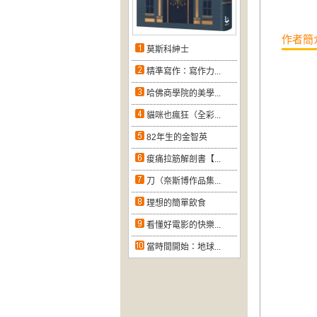
作者簡
莫斯科紳士
精準寫作：寫作力...
哈佛商學院的美學...
貓咪也瘋狂（全彩...
82年生的金智英
痠痛拉筋解剖書【...
刀（奈斯博作品集...
理想的簡單飲食
看懂好電影的快樂...
當時間開始：地球...