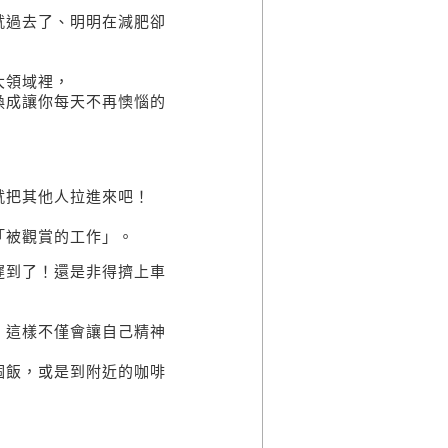
就過去了、明明在減肥卻
大領域裡，
換成讓你每天不再懊惱的
。
就把其他人拉進來吧！
「被觀賞的工作」。
遲到了！還是非得擠上車
，這樣不僅會讓自己精神
個飯，或是到附近的咖啡