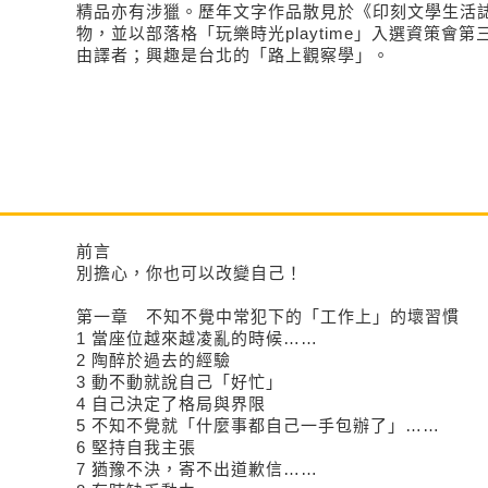
精品亦有涉獵。歷年文字作品散見於《印刻文學生活
物，並以部落格「玩樂時光playtime」入選資策會
由譯者；興趣是台北的「路上觀察學」。
前言
別擔心，你也可以改變自己！
第一章 不知不覺中常犯下的「工作上」的壞習慣
1 當座位越來越凌亂的時候
2 陶醉於過去的經
3 動不動就說自己「好忙
4 自己決定了格局與界
5 不知不覺就「什麼事都自己一手包辦
6 堅持自我主
7 猶豫不決，寄不出道歉信