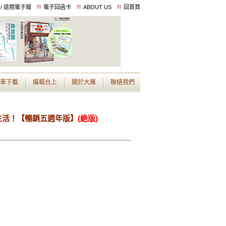
 / 退閱電子報
電子回函卡
ABOUT US
回首頁
單下載
編輯台上
關於大雁
聯絡我們
生活！【暢銷五週年版】
(絶版)