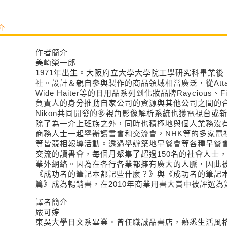
介
作者簡介
美崎榮一郎
1971年出生。大阪府立大學大學院工學研究科畢業
社。設計＆親自參與製作的商品領域相當廣泛，從Attack
Wide Haiter等的日用品系列到化妝品牌Raycious、F
負責人的身分推動自家公司的資源與其他公司之間的
Nikon共同開發的多視角影像解析系統也獲電視台或
除了為一介上班族之外，同時也積極地與個人業務沒
商務人士一起舉辦讀書會和交流會，NHK等的多家電
等皆競相報導活動。透過舉辦築地早餐會等各種早餐
交流的讀書會，每個月聚集了超過150名的社會人士，
業外網絡。因為在各行各業都擁有廣大的人脈，因此
《成功者的筆記本都記些什麼？》與《成功者的筆記
篇》成為暢銷書，在2010年商業用書大賞中被評選為
譯者簡介
嚴可婷
東吳大學日文系畢業。曾任職誠品書店，熟悉生活風