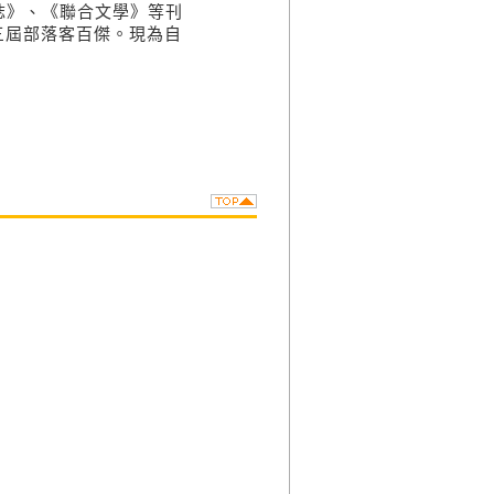
誌》、《聯合文學》等刊
第三屆部落客百傑。現為自
……
驗
」
限
了」……
張
……