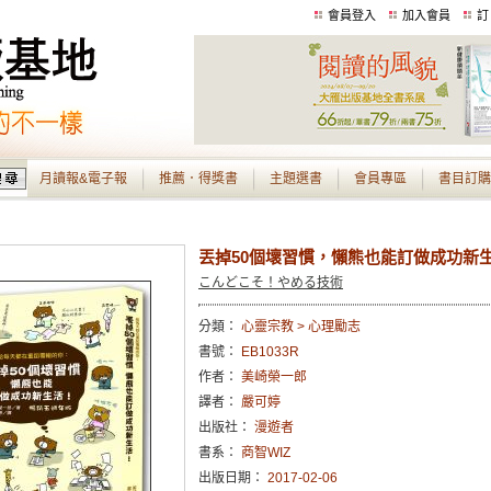
會員登入
加入會員
訂
月讀報&電子報
推薦．得獎書
主題選書
會員專區
書目訂購
丟掉50個壞習慣，懶熊也能訂做成功新
こんどこそ！やめる技術
分類：
心靈宗教 > 心理勵志
書號：
EB1033R
作者：
美崎榮一郎
譯者：
嚴可婷
出版社：
漫遊者
書系：
商智WIZ
出版日期：
2017-02-06