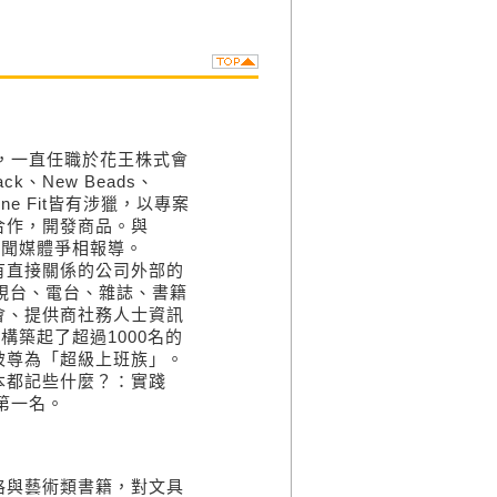
後，一直任職於花王株式會
、New Beads、
ine Fit皆有涉獵，以專案
合作，開發商品。與
新聞媒體爭相報導。
有直接關係的公司外部的
視台、電台、雜誌、書籍
會、提供商社務人士資訊
構築起了超過1000名的
被尊為「超級上班族」。
本都記些什麼？：實踐
第一名。
格與藝術類書籍，對文具