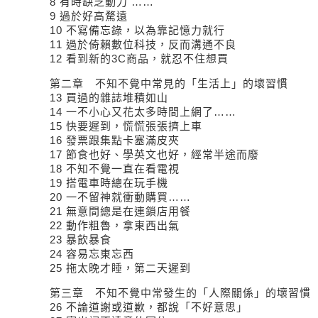
8 有時缺乏動力 …
9 過於好高騖遠
10 不寫備忘錄，以為靠記憶力
11 過於倚賴數位科技，反而溝
12 看到新的3C商品，就
第二章 不知不覺中常見的「生活上」的壞習慣
13 買過的雜誌堆積如
14 一不小心又花太多時間上網
15 快要遲到，慌慌
16 發票跟集點卡塞滿皮
17 節食也好、學英文也好，經常半
18 不知不覺一直在看電
19 搭電車時總在玩手
20 一不留神就衝動購買…
21 無意間總是在連鎖店用
22 動作粗魯，拿東西出
23 暴飲暴食
24 容易忘東忘西
25 拖太晚才睡，第二天遲到
第三章 不知不覺中常發生的「人際關係」的壞習慣
26 不論道謝或道歉，都說「不好