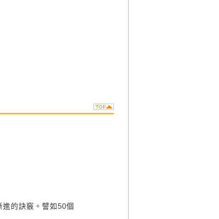
壓力
易感到後悔
進的訣竅。譬如50個