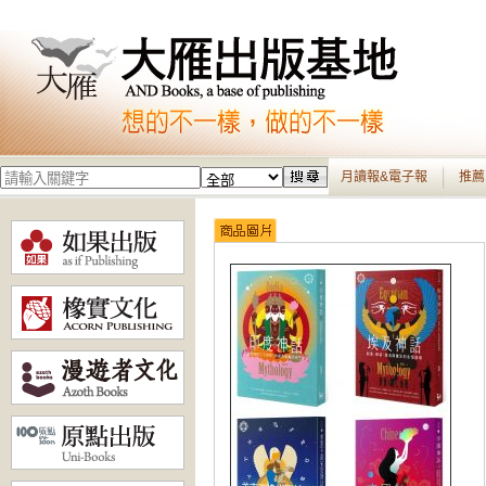
月讀報&電子報
推薦