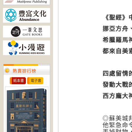
《聖經》
挪亞方舟
希臘羅馬
都來自美
熱賣排行榜
四處留情
紙本書
電子書
發動大戰
西方龐大
◎蘇美城
他緊急命
丟掉財物