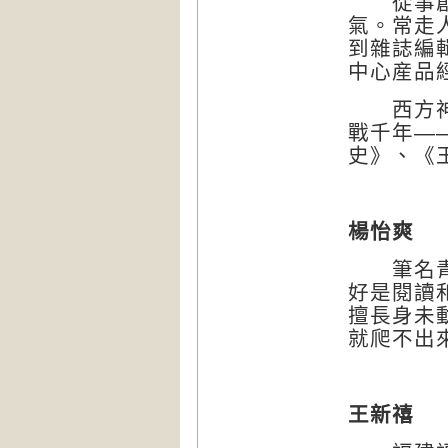
從事創作
氣。常走
到雜誌編
中心産品
西方神話
戰千年—
史》、《
楊怡爽
筆名青泥
好是閱讀
擅長身未
就爬不出
王新禧