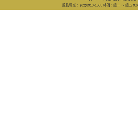
服務電話： (02)8913-1005 時間：週一 ～ 週五 9:0