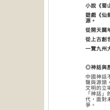
小說《蜀
遊戲《仙
源。
從開天闢
從上古創
一覽九州
◎神話與
中國神話
聲與源頭
文明的立
「神話」
代，面對
爭。