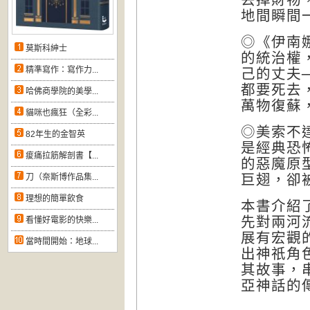
地間瞬間
◎《伊南
莫斯科紳士
的統治權
精準寫作：寫作力...
己的丈夫
都要死去
哈佛商學院的美學...
萬物復蘇
貓咪也瘋狂（全彩...
◎美索不
82年生的金智英
是經典恐
痠痛拉筋解剖書【...
的惡魔原
巨翅，卻
刀（奈斯博作品集...
理想的簡單飲食
本書介紹
先對兩河
看懂好電影的快樂...
展有宏觀
當時間開始：地球...
出神祇角
其故事，
亞神話的