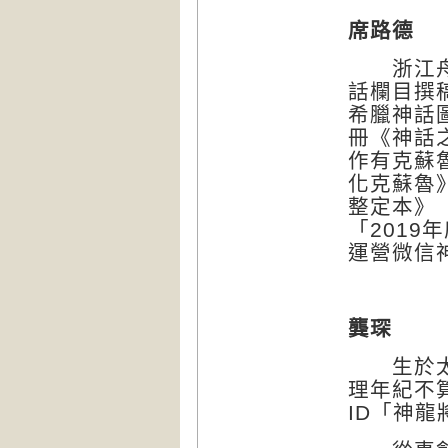
席路德
浙江舟山
話欄目撰
希臘神話
冊《神話
作有克蘇
化克蘇魯
整定本》
「
2019
年
運營微信
龔琛
生於太原
理年紀不
ID
「神龍