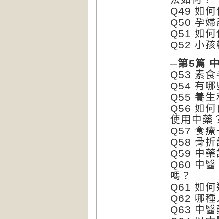
Q49 如
Q50 孕
Q51 
Q52 小
─第5篇 
Q53 素
Q54 有
Q55 養
Q56 
使用中藥
Q57 食
Q58 骨
Q59 中
Q60 
嗎？
Q61 如
Q62 哪
Q63 