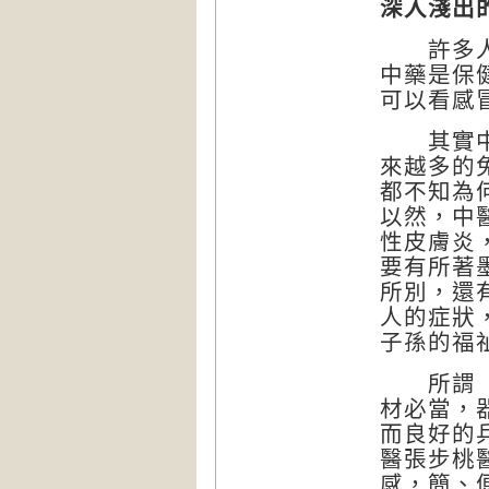
深入淺出
許多人看
中藥是保
可以看感
其實中醫
來越多的
都不知為
以然，中
性皮膚炎
要有所著
所別，還
人的症狀
子孫的福
所謂「用
材必當，
而良好的
醫張步桃
感，簡、