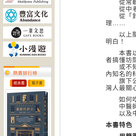
從常聽到
從中老年
從「針灸
理……
以上關於
明白！
本書以百
者搞懂坊
或不知甚
熱賣排行榜
內知名的
旗下公司
紙本書
電子書
灣人最關
如何吃對
中醫師會
以及中醫
本書特色