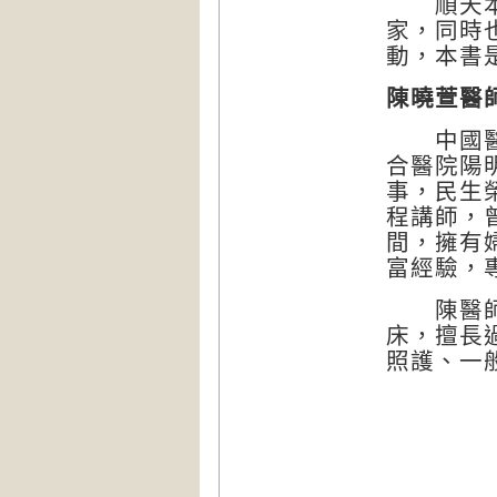
順天本草
家，同時
動，本書
陳曉萱醫
中國醫藥
合醫院陽
事，民生
程講師，
間，擁有
富經驗，
陳醫師自
床，擅長
照護、一