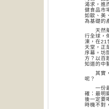
渴求，進
健食品市
如歐、美
為基礎的
天然藥草
行全球，
湅，在2
天堂，正
序幕。坊
方？以百
知道的中
其實，中
呢？
一份最新
確：最明
後一定要
時機不對