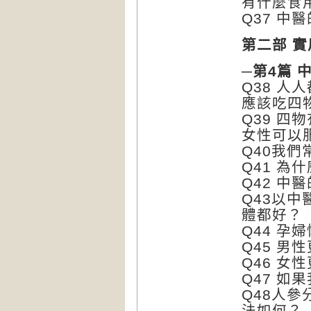
有什麼食
Q37 
第二部 
─第4篇 
Q38 
應該吃四
Q39 
女性可以
Q40我
Q41 為
Q42 
Q43以
體都好？
Q44 孕
Q45 男
Q46 
Q47 
Q48人
法如何？