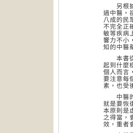
另根據《
過中醫，
八成的民
不完全正
敏等疾病
響力不小
知的中醫
本書從中
起到什麼
個人而言
要注意每
素，也受
中醫的健
就是要恢
本原則是
之得當，
效，重者