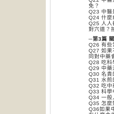
免？
Q23 中
Q24 什
Q25 
對穴道？
─第3篇 
Q26 
Q27 
同對中藥
Q28 吃
Q29 中
Q30 名
Q31 
Q32 吃
Q33 科
Q34 一
Q35 
Q36如