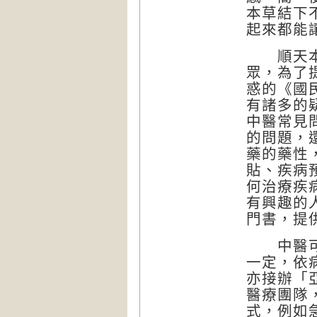
本草結下
起來都能
順天本草
眾，為了
惑的《國
有諸多的
中醫常見
的問題，
藥的藥性
貼、疾病
何治療疾
有興趣的
門書，提
中醫可以
一定，依
亦接辦「
醫療團隊
式，例如