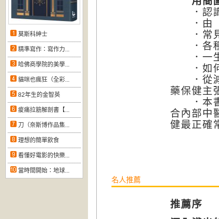
用簡圖與
．認識人
．由「拔
．常見
莫斯科紳士
．各種
精準寫作：寫作力...
．一生
哈佛商學院的美學...
．如何吃
．從減重
貓咪也瘋狂（全彩...
藥保健主
82年生的金智英
．本書也
痠痛拉筋解剖書【...
合內部中
健最正確
刀（奈斯博作品集...
理想的簡單飲食
看懂好電影的快樂...
當時間開始：地球...
名人推薦
推薦序