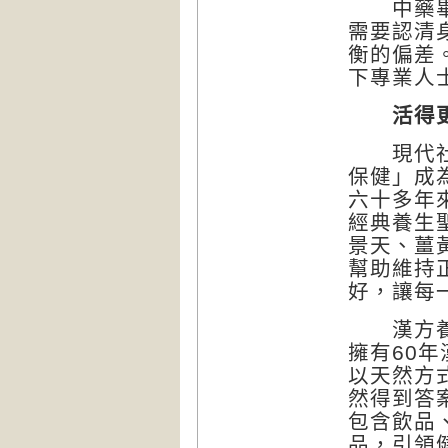
中藥畢竟
需要認清
衡的偏差
下專業人
活得更
現代社會
保健」成
六十多年
經典養生
景天、薑
幫助維持
好，讓每
漢方養生
擁有60
以天然方
然得到答
包含飲品
品，引領