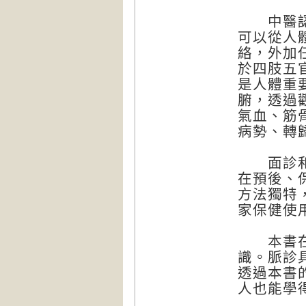
中醫認為
可以從人
絡，外加
於四肢五
是人體重
腑，透過
氣血、筋
病勢、轉
面診和手
在預後、
方法獨特
家保健使
本書在介
識。脈診
透過本書
人也能學