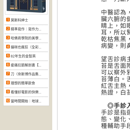
中醫認為
臟六腑的
莫斯科紳士
睛上，如
精準寫作：寫作力...
耳，所以
乾枯焦黑
哈佛商學院的美學...
病變，則
貓咪也瘋狂（全彩...
82年生的金智英
望舌診病
苔是舌面
痠痛拉筋解剖書【...
可以察外
刀（奈斯博作品集...
苔薄白。
理想的簡單飲食
紅舌主熱
熱證，白
看懂好電影的快樂...
當時間開始：地球...
◎手診
手診是指
態、變化
種輔助手