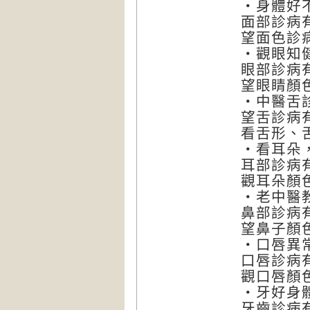
‧身體好
面部診病
望面色診
‧觀眼知
眼部診病
望眼睛顏
‧中醫舌
望舌診病
看舌形、
‧看耳朵
耳部診病
觀耳朵顏
‧老中醫
鼻部診病
望鼻子顏
‧口唇異
口唇診病
觀口唇顏
‧牙好身
牙齒診病