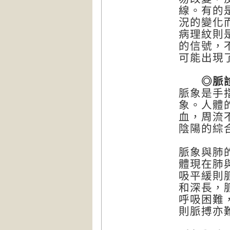
線。有的
況的變化
病理紋則
的信號，
可能出現
◎脈診
脈象是手
象。人體
血，周流
陰陽的綜
脈象與肺
體現在肺
吸平緩則
和深長，
呼吸困難
則脈搏亦