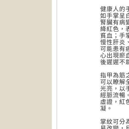
健康人的
如手掌呈
腎臟有病
絳紅色，
貧血；手
慢性肝炎
可能患有
心出現瘀
後遲遲不
指甲為筋
可以瞭解
光亮，以
經脈流暢
虛證，紅
凝。
掌紋可分
易改變，