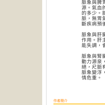
脈象與脾
源。氣血
的多少。
脈，無胃
斷疾病預
脈象與肝
作用。肝
能失調，
脈象與腎
動力源泉
絕，尺脈
脈象變浮
情危重。
作者簡介