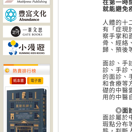
在第一時
就能避免
人體的十
有「症現
察手掌和
骨、經絡
歸、預後
面診、手
診、手診
熱賣排行榜
的面診、
紙本書
電子書
和食療等
礎的中醫
用的中醫
◎面診
面診屬於
瑕點分布
態，判斷