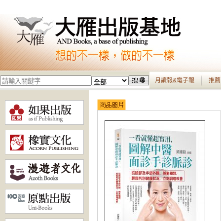
月讀報&電子報
推薦