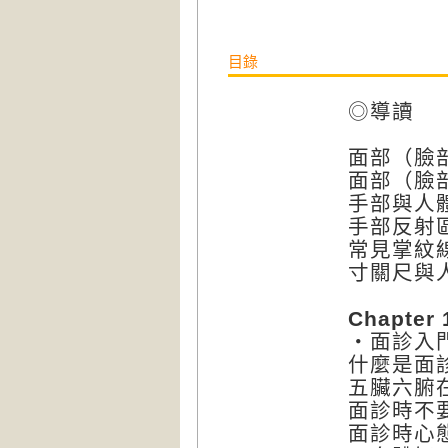
目錄
◎導讀
面部（臉
面部（臉
手部與人
手部反射
常見掌紋
寸關尺與
Chapter
‧面診入
什麼是面
五臟六腑
面診時不
面診時心