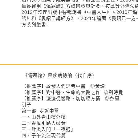
擅長運用《傷寒論》方證辨證與針灸、按摩等外治法
2012年整理出版中醫暢銷書《中醫人生》。2019年
話》和《婁紹昆講經方》，2021年編著《婁紹昆一
方系列叢書。
《傷寒論》是疾病總論（代自序）
【推薦序】啟發人們思考中醫 ◎黃煌
【推薦序】對中醫、生命的大愛之作 ◎劉時覺
【推薦序】漫漫從醫路，切切經方情 ◎彭堅
引子
第一部 走近中醫
一、山外青山樓外樓
二、春風引路入岐黃
三、針灸入門「一夜通」
四、子午流注現代篇