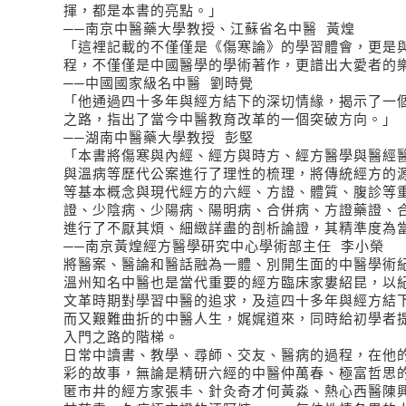
揮，都是本書的亮點。」
──南京中醫藥大學教授、江蘇省名中醫 黃煌
「這裡記載的不僅僅是《傷寒論》的學習體會，更是
程，不僅僅是中國醫學的學術著作，更譜出大愛者的
──中國國家級名中醫 劉時覺
「他通過四十多年與經方結下的深切情緣，揭示了一
之路，指出了當今中醫教育改革的一個突破方向。」
──湖南中醫藥大學教授 彭堅
「本書將傷寒與內經、經方與時方、經方醫學與醫經
與溫病等歷代公案進行了理性的梳理，將傳統經方的
等基本概念與現代經方的六經、方證、體質、腹診等
證、少陰病、少陽病、陽明病、合併病、方證藥證、
進行了不厭其煩、細緻詳盡的剖析論證，其精準度為
──南京黃煌經方醫學研究中心學術部主任 李小榮
將醫案、醫論和醫話融為一體、別開生面的中醫學術
溫州知名中醫也是當代重要的經方臨床家婁紹昆，以
文革時期對學習中醫的追求，及這四十多年與經方結
而又艱難曲折的中醫人生，娓娓道來，同時給初學者
入門之路的階梯。
日常中讀書、教學、尋師、交友、醫病的過程，在他
彩的故事，無論是精研六經的中醫仲萬春、極富哲思
匿市井的經方家張丰、針灸奇才何黃淼、熱心西醫陳