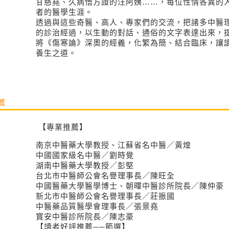
甘慈堯、久病悟方證的汪阿姨……，每位性情各異的
者的醫學生涯。
透過與這些奇醫、高人、專家們的交流，把諸多中醫
的診治經過，以生動的對話、通俗的文字表達出來，
將《傷寒論》深奧的經義，化繁為簡、結合臨床，讓
養生之道。
薦
【專業推薦】
南京中醫藥大學教授、江蘇省名中醫／黃煌
中國國家級名中醫／劉時覺
湖南中醫藥大學教授／彭堅
台北市中醫師公會名譽理事長／陳旺全
中國醫藥大學醫學博士、朝暉中醫診所院長／陳仲豪
新北市中醫師公會名譽理事長／莊振國
中醫藥品質醫學會理事長／張景堯
寳安中醫診所院長／陳志豪
【讀者好評推薦──節選】