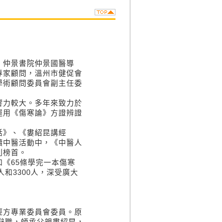
，仲景書院仲景國醫導
專家顧問，溫州市健促會
學術顧問委員會副主任委
響力較大。多年來致力於
運用《傷寒論》方證辨證
話》、《婁紹昆講經
讀中醫活動中，《中醫人
列榜首。
《65條學完一本傷寒
和3300人，深受廣大
經方專業委員會委員。原
年辭職，師承父親婁紹昆，