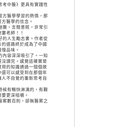
思考中醫》更具有實踐性
經方醫學學習的熱情，那
經方醫學的信念。
謎團，言簡意賅，非常引
謝婁老師！！
好的人生勵志書。作者從
方的道路終於成為了中國
慢慢品味。
的內容深深吸引了。一知
還沒讀完。感覺這確實是
實用的知識通過一個個故
中還可以感受到在那個年
讓人不自覺的重新思考自
時候有暢快淋漓的，有艱
需要更深咀嚼。
醫案數百則，卻無醫案之