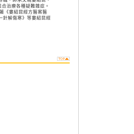
結合治療各種疑難雜症。
編著《婁紹昆經方醫案醫
方一針解傷寒》等婁紹昆經