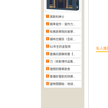
莫斯科紳士
精準寫作：寫作力...
哈佛商學院的美學...
貓咪也瘋狂（全彩...
82年生的金智英
名人推
痠痛拉筋解剖書【...
刀（奈斯博作品集...
理想的簡單飲食
看懂好電影的快樂...
當時間開始：地球...