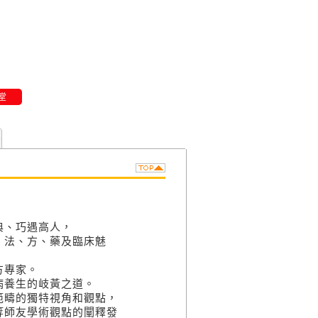
堂
典、巧遇高人，
、法、方、藥及臨床魅
方專家。
病養生的岐黃之道。
範疇的獨特視角和觀點，
等師友學術觀點的闡釋發