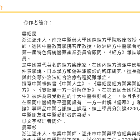
介
◎作者簡介：
婁紹昆
浙江溫州人，南京中醫藥大學國際經方學院客座教授
師，德國中醫教育學院客座教授，歐洲經方中醫學會
第一屆特色傳統醫藥產業委員會顧問，《經方》雜誌
員。
是中國當代著名的經方臨床家，在國內經方流派中影
仲景學說、日本漢方和傷寒派腹診的臨床研究，擅長
與針灸等外治法結合治療各種疑難雜症。
撰寫中醫暢銷書《中醫人生》、《婁紹昆經方醫案醫
方》、《婁紹昆一方一針解傷寒》。在第五屆全國悅
生》被評為最受歡迎的十大中醫藥好書之一，並且名
在靈蘭中醫網路平臺開設有「一方一針解《傷寒》」和
論》等精品中醫音訊線上課程，線上學員分別達4200人
中醫朋友和中醫愛好者的喜愛。
◎文字整理者簡介：
婁莘杉
浙江溫州人，執業中醫師，溫州市中醫藥學會經典與
溫州大學國際學院英語教師、辦公室副主任。2008