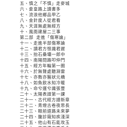
五、慎之「不慎」走麥城
六、倉皇路上讀書多
七、流浪他鄉品甲乙
八、金針度人從君看
九、天涯無處無經方
十、風雨建屋二三事
第二部 走進「傷寒論」
十一、走進半部傷寒論
十二、讀君方恨識君遲
十三、抬石壘壩一郎中
十四、南陽問路叩仲門
十五、經方年輪第一圈
十六、於無聲處聽淵雷
十七、亦教亦醫狀元橋
十八、如魚飲水知冷暖
十九、命兮運兮識張豐
二十、太陽表證第一課
二十一、古代經方譜新章
二十二、青燈古卷夜思長
二十三、眼前道路未來夢
二十四、腹診窺知疾淺深
二十五、他山有石能攻玉