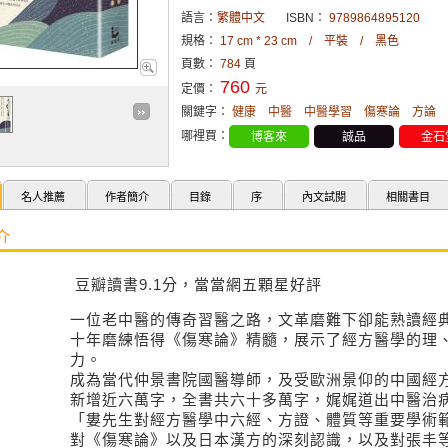
語言：
繁體中文
ISBN：
9789864895120
規格：
17 cm * 23 cm / 平裝 / 黑色
頁數：
784
頁
760
定價：
元
關鍵字：
健康
中醫
中醫學習
傷寒論
方論
哪裡買：
博客來
誠品
金石
名人推薦
作者簡介
目錄
序
內文試閱
相關書目
介
豆瓣讀書9.1分，當當網五顆星好評
一位老中醫的傳奇習醫之路，文革磨難下卻能熟讀經
十年磨練悟得《傷寒論》精髓，展示了經方醫學的理
力。
成為當代仲景書院國醫導師，及受歐洲景仰的中國經
新增近六萬字，全書共六十多萬字，娓娓道出中醫治
「婁先生對經方醫學中六經、方證、體質等重要學術
對《傷寒論》以及日本漢方的深刻認識，以及對張丰