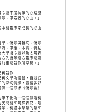
與命運不屈抗爭的心路歷
樂章、思索者的心曲。」
個中醫臨床家成長的必由
醫學、傷寒與雜病、傷寒
源流、思維、本質、特點
重大學術命題以及太陽表
合方先後等經方臨床關鍵
當前相關著作所罕見。」
紀實著作
紀實文學為體裁，自述從
下的深切情緣，豐富多彩
提供一個尋求《傷寒論》
的筆下化為一個個鮮活精
的民間醫師阿驊表兄、隱
興華、精通中草藥的藥師