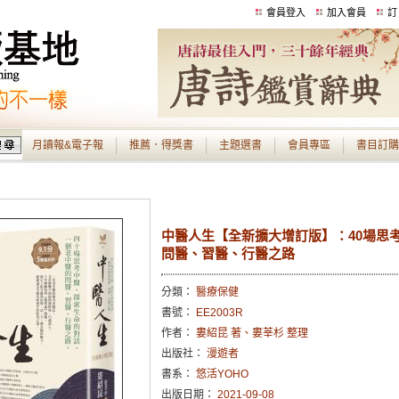
會員登入
加入會員
訂
月讀報&電子報
推薦．得獎書
主題選書
會員專區
書目訂購
中醫人生【全新擴大增訂版】：40場思
問醫、習醫、行醫之路
分類：
醫療保健
書號：
EE2003R
作者：
婁紹昆 著、婁莘杉 整理
出版社：
漫遊者
書系：
悠活YOHO
出版日期：
2021-09-08