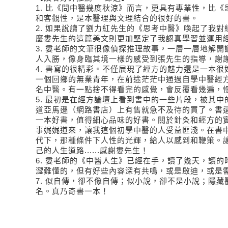
1.
比《問中醫幾度秋涼》而言，更具有專業性，比《
和客觀性，是本醫理與文理結合的很好的書。
2.
如果說讀了劉力紅先生的《思考中醫》喚起了我對
麼婁先生的這篇美文則更加堅定了我認真學習並運用
3.
婁老師的文筆很像偵探推理故事，一層一層地解開
人入勝，像身臨其境一樣的感受到張先生的指導，謝
4.
書寫的很精彩。不僅展現了經方的魅力還是一本很
一個回鄉的無業青年，在前途茫茫中通過自學中醫經
名中醫。有一點捨不得看完的感覺，會反覆看幾遍，
5.
最初是在經方論壇上看到書中的一些片段，被其中
道亞馬遜（網路書店）上有售就急不及待的買了。書
一本好書，值得細心品味的好書。關於針灸和經方的
事娓娓道來，讓我這個初學中醫的人受益匪淺。在書
代下，那種條件下人性的光輝，給人以感到和鞭策。
己的人生道路......感謝婁先生！
6.
婁老師的《中醫人生》已經在手，讀了幾天，讀的
澀難懂的，但有好些內容深有共鳴，或是啟迪，或是
7.
似自傳，卻不像自傳；似小說，卻不是小說；隱藏
名。真乃奇書一本！