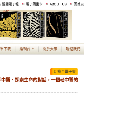
 / 退閱電子報
電子回函卡
ABOUT US
回首頁
單下載
編輯台上
關於大雁
聯絡我們
切換至電子書
考中醫、探索生命的對話，一個老中醫的