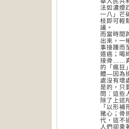
華人民共
法如濃煙
一八」芒
枝即可輕
議。
而當時間
出來，一
事接踵而
道癌；喝
接骨……
的「瘋狂
體—因為
處沒有壞
是的，只
問：這些
除了上述
「以形補
豬心；骨
代，這不
人們卻乘