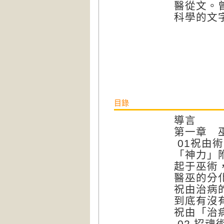
醫從文。
科學的文
目錄
導言
第一章 
01祝由
「神力」
起于巫術
醫巫的分
祝由治病
到底有沒
祝由「治
02 招魂