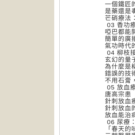
一個鐵匠
是藥還是
芒硝療法
03 香
啞巴都能
簡單的廣
氣功時代
04 柳
玄幻的量
為什麼是
錯誤的技
不用石膏
05 放
唐高宗患
針刺放血
針刺放血
放血能治
06 尿
「春天的