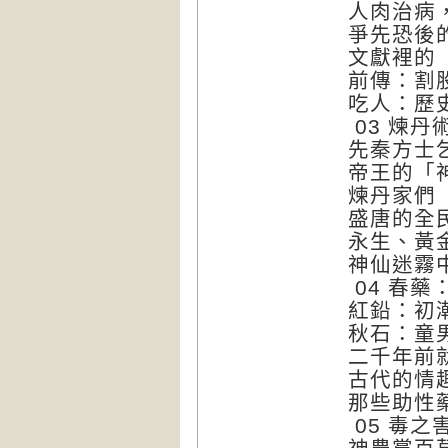
人肉治病
爭先恐後
文獻裡的
前傳：割
吃人：歷
03 煉
先秦方士
帝王的「
煉丹家們
盛唐的全
永生、黃
神仙迷霧
04 春藥
紅鉛：初
秋石：童
二千年前
古代的情
那些助性
05 毒