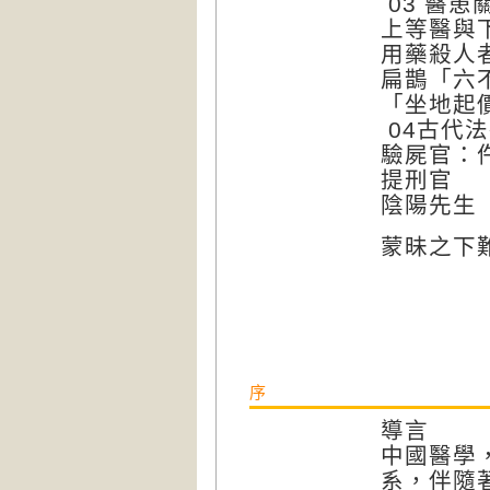
03 醫
上等醫與
用藥殺人
扁鵲「六
「坐地起
04古代
驗屍官：
提刑官
陰陽先生
蒙昧之下
序
導言
中國醫學
系，伴隨