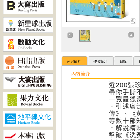
內容簡介
作者簡介
目錄
內容簡介
近200張
帶你手撕
一覽最獵
．引述廣
傳》、《
等數十部
．解說精
擊破《洗