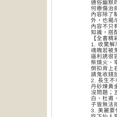
通俗幽默
何療傷治
內容除了
外，也揭
內容不只
知識，搭
【全書精
1.
收驚解
魂魄若被
逼利誘很
柴燒火、
倒扣背上
請鬼收錢
2.
長生不
丹砂煉黃
沒問題；
白、杜甫
子皆無法
3.
美麗要
吃下仙人