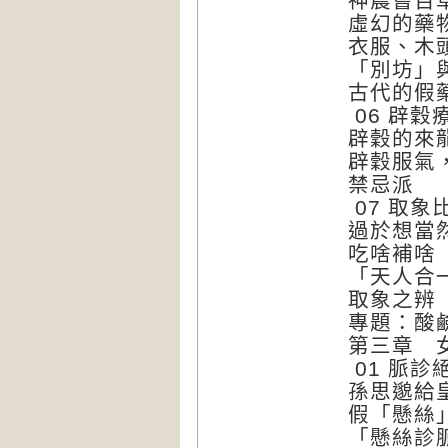
神農嘗百
虛幻的藥
衣服、木
「別坊」
古代的假
06 辟
辟穀的來
辟穀服氣
禁忌派
07 取
過於想當
吃啥補啥
「天人合
取象之辨
專題：酸
第三章 
01 脈診
孫思邈給
假「懸絲
「懸絲診