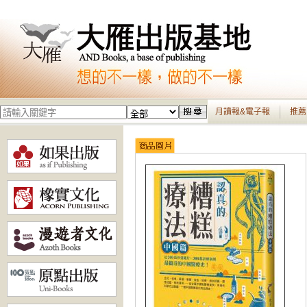
月讀報&電子報
推薦