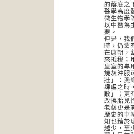
的蔭庇之
醫學高度
微生物學
以中醫為
要。
但是，我
時，仍舊
在唐朝，
來抵稅；
皇室的專
燒灰沖服
壯」：漁
肆虐之時
敵」；更
改換胎兒
老藥更是
歷史的車
知也臻於
越少，至