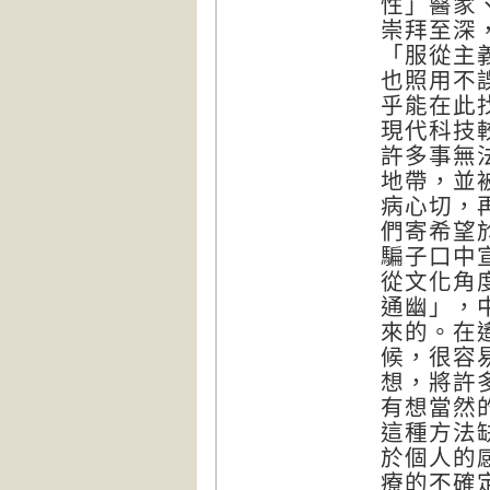
性」醫家
崇拜至深
「服從主
也照用不
乎能在此
現代科技
許多事無
地帶，並
病心切，
們寄希望
騙子口中
從文化角
通幽」，
來的。在
候，很容
想，將許
有想當然
這種方法
於個人的
療的不確