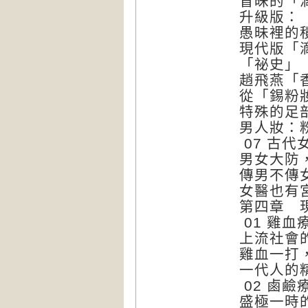
盲昧的「
升級版：
愚昧裡的
現代版「
「祕史」
趙飛燕「
從「錫粉
特殊的足
男人妝：
07 古代
男女大防
傳男不傳
女醫也有
第四章 
01 雞
上流社會
雞血一打
一代人的
02 鹵
盛極一時