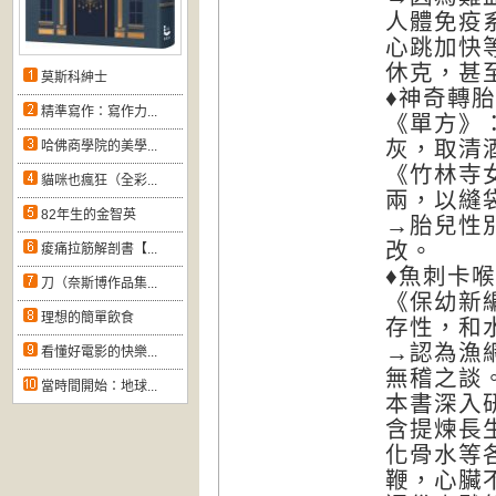
人體免疫
心跳加快
休克，甚
莫斯科紳士
♦神奇轉
精準寫作：寫作力...
《單方》
灰，取清
哈佛商學院的美學...
《竹林寺
貓咪也瘋狂（全彩...
兩，以縫
82年生的金智英
→胎兒性
改。
痠痛拉筋解剖書【...
♦魚刺卡
刀（奈斯博作品集...
《保幼新
理想的簡單飲食
存性，和
→認為漁
看懂好電影的快樂...
無稽之談
當時間開始：地球...
本書深入
含提煉長
化骨水等
鞭，心臟