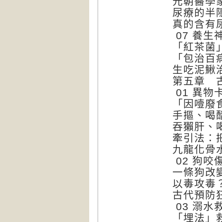
元朝醫學
尿療的半
真的含有
07 養
「紅茶菌
「包治百
生吃泥鰍
第五章 
01 異
「因噎廢
手摳、喝
吞獺肝、
牽引法：
九龍化骨
02 狗
一條狗改
以毒攻毒
古代預防
03 溺
「埋法」