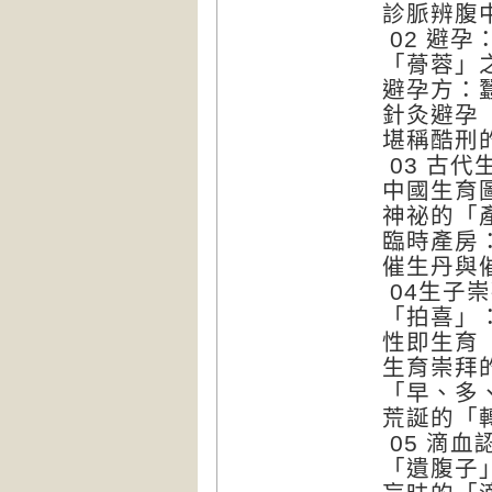
診脈辨腹
02 避孕
「蓇蓉」
避孕方：
針灸避孕
堪稱酷刑
03 古
中國生育
神祕的「
臨時產房
催生丹與
04生子
「拍喜」
性即生育
生育崇拜
「早、多
荒誕的「
05 滴
「遺腹子