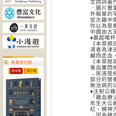
文詩詞著
．圖片豐
外報章的
從古籍中
你以為是
中國由古
♦晨起喝
《本草綱
清者為津
鹹而走血
《本草經
熱賣排行榜
後血暈悶
紙本書
電子書
→尿液是
部分的營
無治病的
♦注射公
「雞血療
年生大公
紅，精神
→因為雞