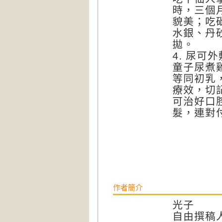
時，三個
貌美；吃
水銀、丹
拋。
4.
尿可外
童子尿煮
等同初乳
療效，切
可治好口
髮，連對
作者簡介
光子
自由撰稿