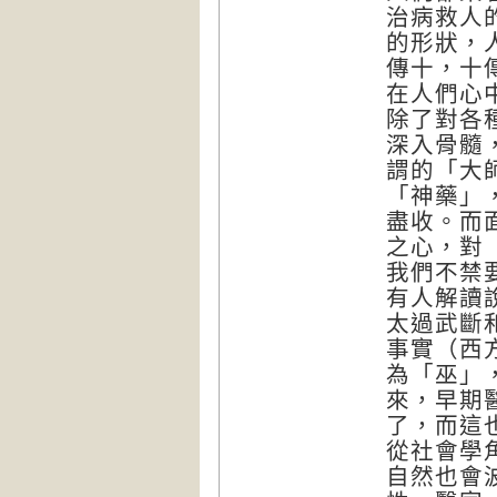
治病救人
的形狀，
傳十，十
在人們心
除了對各
深入骨髓
謂的「大
「神藥」
盡收。而
之心，對
我們不禁
有人解讀
太過武斷
事實（西
為「巫」
來，早期
了，而這
從社會學
自然也會