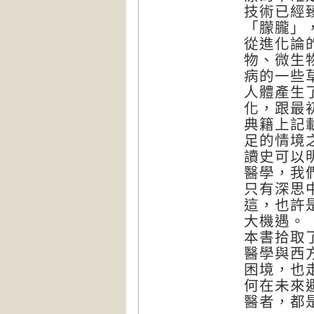
技術已經
「朦朧」
從進化論
物、微生
病的一些
人體產生
化，跟最
典籍上記
足的情境
讀史可以
醫學，我
只有深思
這，也許
大機遇。
本書拾取
醫學與西
困境，也
何在未來
醫者，都