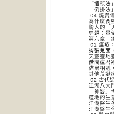
「插筷法
「倒掛法
04 燒
為什麼食
驚人的「
專題：暈
第六章 
01 瘟疫
誇張鬼面
天靈靈地
借問瘟君
貓鼠相剋
其他荒誕
02 古
江湖八大
「神醫」
道地的生
江湖醫生
江湖醫生