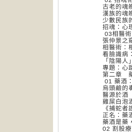
古老的魂
漢族的魂
少數民族
招魂：心
03相醫
張仲景之
相醫術：
看臉識病
「陰陽人
專題：心
第二章 
01 藥
烏頭鹼的
醫源於酒
雞屎白泡
《捕蛇者
正名：藥
藥酒是藥
02 割股