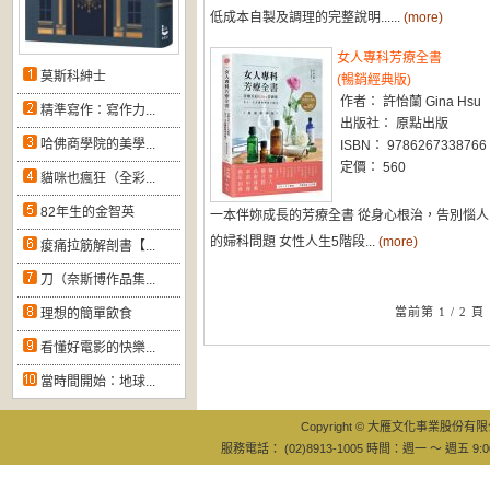
低成本自製及調理的完整說明......
(more)
女人專科芳療全書
莫斯科紳士
(暢銷經典版)
作者： 許怡蘭 Gina Hsu
精準寫作：寫作力...
出版社： 原點出版
哈佛商學院的美學...
ISBN： 9786267338766
定價： 560
貓咪也瘋狂（全彩...
82年生的金智英
一本伴妳成長的芳療全書 從身心根治，告別惱人
的婦科問題 女性人生5階段...
(more)
痠痛拉筋解剖書【...
刀（奈斯博作品集...
當前第 1 / 2 頁
理想的簡單飲食
看懂好電影的快樂...
當時間開始：地球...
Copyright © 大雁文化事業股份有限公司
服務電話： (02)8913-1005 時間：週一 ～ 週五 9:0