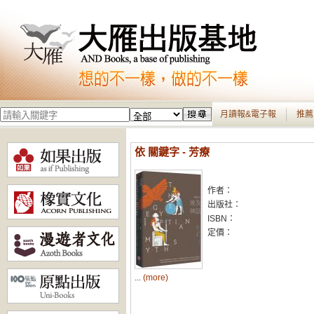
月讀報&電子報
推薦
依 關鍵字 - 芳療
作者：
出版社：
ISBN：
定價：
...
(more)