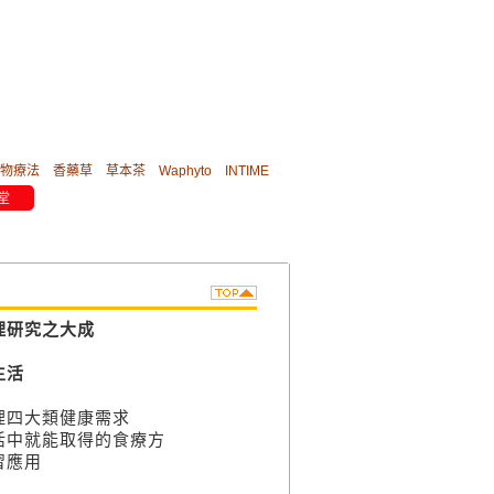
物療法
香藥草
草本茶
Waphyto
INTIME
堂
理研究之大成
生活
理四大類健康需求
活中就能取得的食療方
習應用