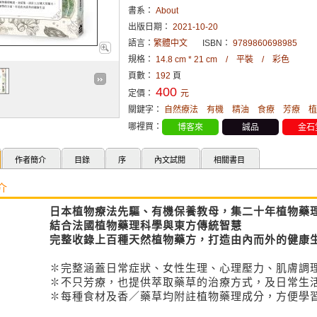
書系：
About
出版日期：
2021-10-20
語言：
繁體中文
ISBN：
9789860698985
規格：
14.8 cm * 21 cm / 平裝 / 彩色
頁數：
192
頁
400
定價：
元
關鍵字：
自然療法
有機
精油
食療
芳療
植
哪裡買：
博客來
誠品
金石
作者簡介
目錄
序
內文試閱
相關書目
介
日本植物療法先驅、有機保養教母，集二十年植物藥
結合法國植物藥理科學與東方傳統智慧
完整收錄上百種天然植物藥方，打造由內而外的健康
✽完整涵蓋日常症狀、女性生理、心理壓力、肌膚調
✽不只芳療，也提供萃取藥草的治療方式，及日常生
✽每種食材及香／藥草均附註植物藥理成分，方便學