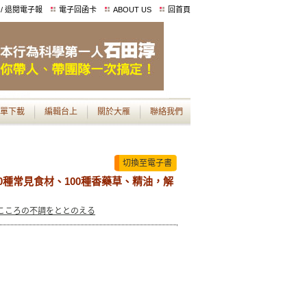
 / 退閱電子報
電子回函卡
ABOUT US
回首頁
單下載
編輯台上
關於大雁
聯絡我們
切換至電子書
0種常見食材、100種香藥草、精油，解
とこころの不調をととのえる