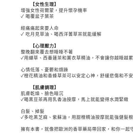
【女性生理】
增強女性荷爾蒙，提升懷孕機率
✓ 喝覆盆子葉茶
經痛痛起來要人命
✓ 吃月見草油、喝西洋蓍草茶就能緩解
【心理壓力】
整晚翻來覆去想睡睡不著
✓用纈草、西番蓮茶和薰衣草精油，不會讓你越睡越
心情低落、憂鬱和煩躁
✓橙花精油和香蜂草茶可以安定心神，舒緩悲傷和不
【肌膚調理】
肌膚乾燥、臉色暗沉
✓喝黑豆茶再用乳香油按摩，馬上就能變得水潤緊緻
白髮、掉髮
✓多吃黑芝麻、紫蘇油，用甜橙精油按摩就能強健髮
擁有本書，就像把歐洲的香草藥局帶回家，和你一起