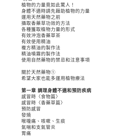
植物的力量竟如此驚人！
身體不適時請先藉助植物的力量
運用天然藥物之前
攝取香藥草功效的方法
各種獲取植物力量的形式
有效沖泡香藥草茶
有效使用精油
複方精油的製作法
精油噴霧的製作法
使用自然藥物的禁忌和注意事項
關於天然藥物①
希望大家也能多運用植物療法
第一章 調理身體不適和預防疾病
感冒時〈食物篇〉
感冒時〈香藥草篇〉
預防感冒
發燒
喉嚨痛、咳嗽、生痰
氣喘和支氣管炎
胃痛