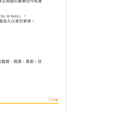
物療法相關的醫療合作和產
 le bois」。
，一圓長久以來的夢想。
翻譯、閱讀、看劇。目