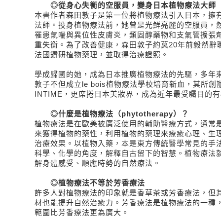
◎從身心失衡的空服員，變身日本植物療法大師
本書作者森田敦子是第一位將植物療法引入日本，擁
法師。投身植物療法前，她曾是光鮮亮麗的空服員，
罹患氣喘與異位性皮膚炎，類固醇藥物和支氣管擴張
重失衡。為了改善健康，森田敦子約莫20年前毅然辭
法國鑽研植物藥理，並取得治療證照。
學成歸國的她，成為日本推廣植物療法的先驅，多年
敦子不但成立le bois植物療法學校培育新血，其所創辦
INTIME，更席捲日本美妝界，成為近年最受矚目的
◎什麼是植物療法（phytotherapy）？
植物療法是在歐美被廣泛使用的輔助醫療方式，通常
來獲得植物的藥性，利用植物的藥理來療癒心理、生
治療效果。以植物入藥，本是東方傳統醫學常見的手
科學、化學的角度，解釋自古留下的智慧。植物療法
解身體感受、順應時勢的自然療法。
◎植物療法不等於芳香療法
許多人對植物療法的印象就是香草茶或芳香療法，但
材也能提升自然治癒力。芳香療法是植物療法的一種
範圍比芳香療法更為廣大。