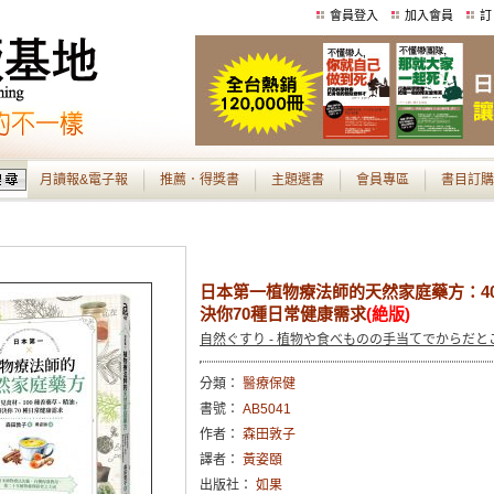
會員登入
加入會員
訂
月讀報&電子報
推薦．得獎書
主題選書
會員專區
書目訂購
日本第一植物療法師的天然家庭藥方：4
決你70種日常健康需求
(絶版)
自然ぐすり - 植物や食べものの手当てでからだ
分類：
醫療保健
書號：
AB5041
作者：
森田敦子
譯者：
黃姿頤
出版社：
如果