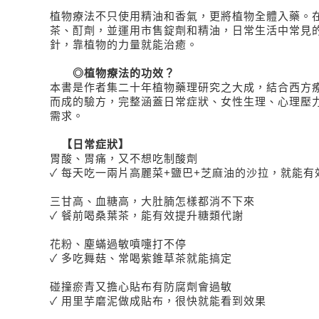
植物療法不只使用精油和香氣，更將植物全體入藥。
茶、酊劑，並運用市售錠劑和精油，日常生活中常見
針，靠植物的力量就能治癒。
◎植物療法的功效？
本書是作者集二十年植物藥理研究之大成，結合西方
而成的驗方，完整涵蓋日常症狀、女性生理、心理壓
需求。
【日常症狀】
胃酸、胃痛，又不想吃制酸劑
✓ 每天吃一兩片高麗菜+鹽巴+芝麻油的沙拉，就能有
三甘高、血糖高，大肚腩怎樣都消不下來
✓ 餐前喝桑葉茶，能有效提升糖類代謝
花粉、塵蟎過敏噴嚏打不停
✓ 多吃舞菇、常喝紫錐草茶就能搞定
碰撞瘀青又擔心貼布有防腐劑會過敏
✓ 用里芋磨泥做成貼布，很快就能看到效果