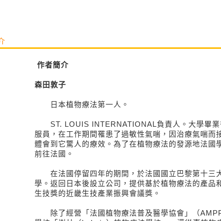
介
作者簡介
森田敦子
日本植物療法第一人。
ST. LOUIS INTERNATIONAL負責人。大
服員，在工作期間罹患了過敏性氣喘，因治療氣喘而
體會到它驚人的療效。為了在植物療法的發源地法國
前往法國。
在法國停留四年的期間，於法國國立巴黎第十三大
學。返回日本後設立公司，提供基於植物療法的產品和
生技獎的近畿生技產業振興會議獎。
除了經營「法國植物療法普及醫學協會」（AMPP