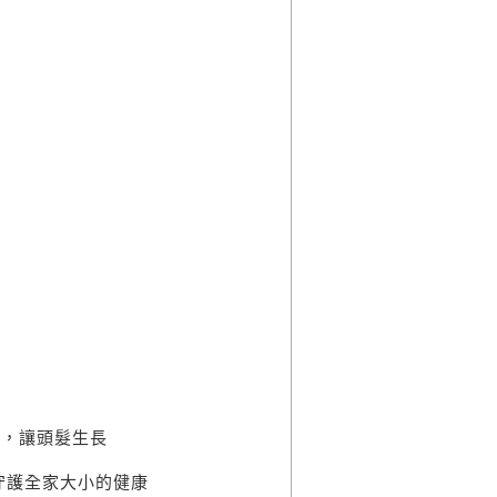
累
安
根，讓頭髮生長
守護全家大小的健康