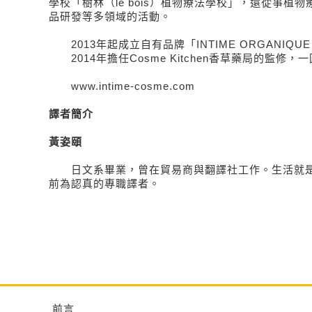
學校「樹林（le bois）植物療法學校」，還從事植
品研發等多領域的活動。
2013年起成立自有品牌「INTIME ORGANIQUE by
2014年擔任Cosme Kitchen香草藥局的監修
www.intime-cosme.com
譯者簡介
黃姿頤
日文系畢業，曾在貿易商與翻譯社工作。生活就是
前為認真的專職譯者。
前言