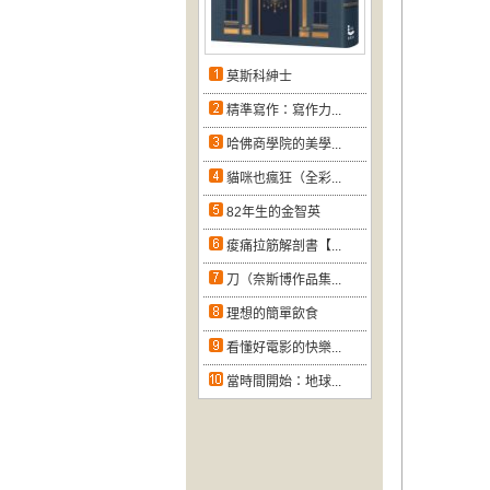
莫斯科紳士
精準寫作：寫作力...
哈佛商學院的美學...
貓咪也瘋狂（全彩...
82年生的金智英
痠痛拉筋解剖書【...
刀（奈斯博作品集...
理想的簡單飲食
看懂好電影的快樂...
當時間開始：地球...