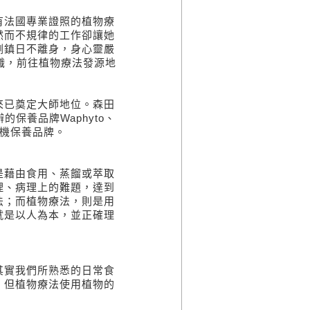
有法國專業證照的植物療
然而不規律的工作卻讓她
劑鎮日不離身，身心靈嚴
職，前往植物療法發源地
來已奠定大師地位。森田
的保養品牌Waphyto、
有機保養品牌。
是藉由食用、蒸餾或萃取
理、病理上的難題，達到
法；而植物療法，則是用
就是以人為本，並正確理
其實我們所熟悉的日常食
，但植物療法使用植物的