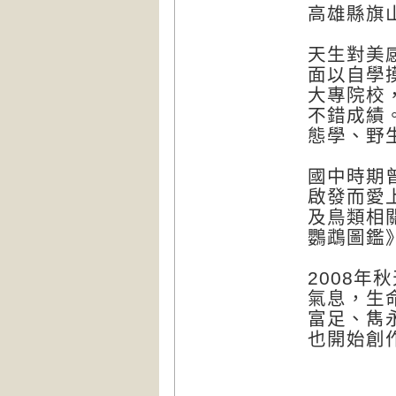
高雄縣旗
天生對美
面以自學
大專院校
不錯成績
態學、野
國中時期
啟發而愛
及鳥類相
鸚鵡圖鑑
2008年
氣息，生
富足、雋
也開始創