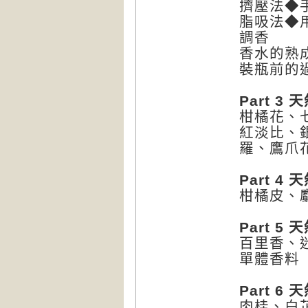
擠壓法◆
脂吸法◆
調香
香水的熟
裝瓶前的
Part 3
柑橘花、
紅淡比、
羅、鷹爪
Part 
柑橘皮、
Part 
百里香、
單體香料
Part 
肉桂、白