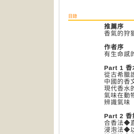
目錄
推薦序
香氣的狩
作者序
有生命感
Part 1
從古希臘
中國的香
現代香水
氣味在動
辨識氣味
Part 2
合香法◆
浸泡法◆