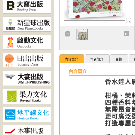
內容簡介
作者簡介
目錄
內容簡介
香水達人
柑橘、茉
四種香料萃
無需昂貴
更可廣泛
打造專屬