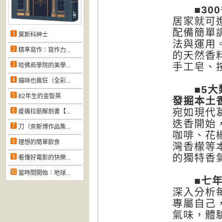
■300
居家就可
配備簡單
莫斯科紳士
法與運用
精準寫作：寫作力...
的天然香
手工皂、
哈佛商學院的美學...
貓咪也瘋狂（全彩...
■5大類
82年生的金智英
發掘本土
宛如現代
痠痛拉筋解剖書【...
迭香開始
刀（奈斯博作品集...
咖啡、花
理想的簡單飲食
灣香檬等
的獨特香
看懂好電影的快樂...
當時間開始：地球...
■七年淬
深入分析
專屬自己
氣味，體