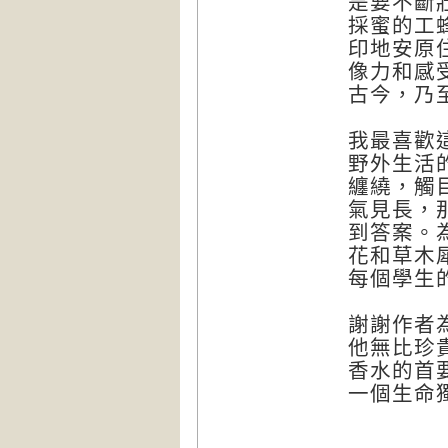
是要不斷
採蜜的工
印地安原
像力和感
古今，乃
我最喜歡
野外生活
纏繞，觸
氣見長，
到答案。
花和草木
每個學生
謝謝作者
他無比珍
香水的首
一個生命