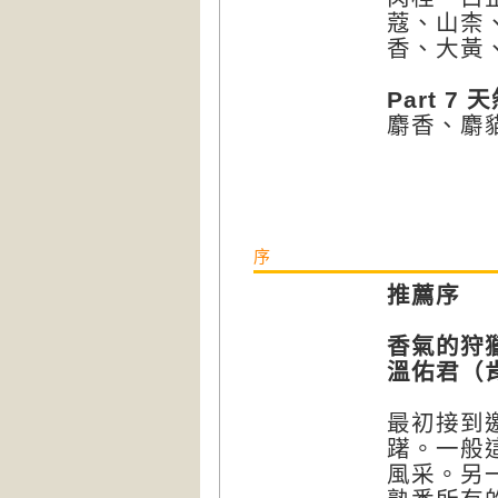
蔻、山柰
香、大黃
Part 
麝香、麝
序
推薦序
香氣的狩
溫佑君（
最初接到
躇。一般
風采。另