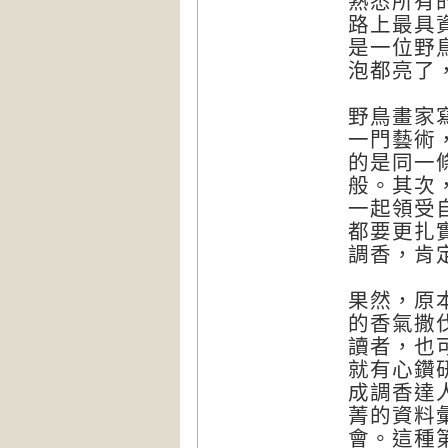
熟悉所有
路上最具
是一位野
泡都亮了
野鳥畫家
一門藝術
的是同一
般。其次
一起領受
都要更扎
調香，肯
果然，原
的香氣撒伐
讀者，也
就有心鑽
成調香達
菁的資料
會。這種