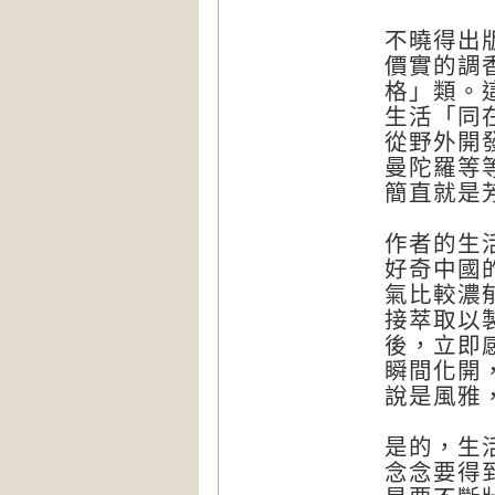
不曉得出
價實的調
格」類。
生活「同
從野外開
曼陀羅等
簡直就是
作者的生
好奇中國
氣比較濃
接萃取以
後，立即
瞬間化開
說是風雅
是的，生
念念要得