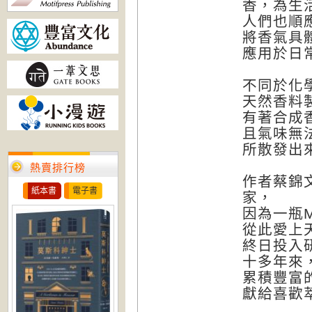
香，為生
人們也順
將香氣具
應用於日
不同於化
天然香料
有著合成
且氣味無
所散發出
熱賣排行榜
作者蔡錦
紙本書
電子書
家，
因為一瓶M
從此愛上
終日投入
十多年來
累積豐富
獻給喜歡