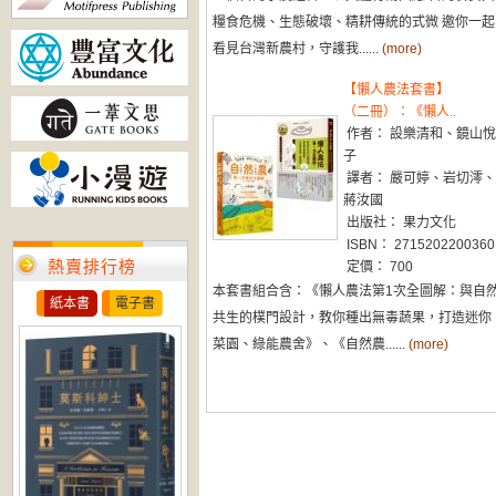
糧食危機、生態破壞、精耕傳統的式微 邀你一起
看見台灣新農村，守護我......
(more)
【懶人農法套書】
（二冊）：《懶人..
作者： 設樂清和、鏡山悅
子
譯者： 嚴可婷、岩切澪、
蔣汝國
出版社： 果力文化
ISBN： 2715202200360
熱賣排行榜
定價： 700
本套書組合含：《懶人農法第1次全圖解：與自
紙本書
電子書
共生的樸門設計，教你種出無毒蔬果，打造迷你
菜園、綠能農舍》、《自然農......
(more)