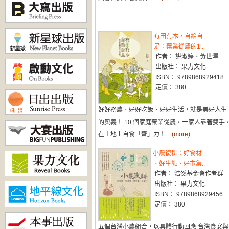
有田有木，自給自
足：棄業從農的1..
作者： 諶淑婷、黃世澤
出版社： 果力文化
ISBN： 9789868929418
定價： 380
好好務農、好好吃飯、好好生活，就是美好人生
的奧義！ 10 個家庭棄業從農，一家人靠著雙手
在土地上自食「齊」力！...
(more)
小農復耕：好食材
、好生態、好市集..
作者： 浩然基金會作者群
出版社： 果力文化
ISBN： 9789868929456
定價： 380
五個台灣小農組合，以具體行動回應 台灣食安與