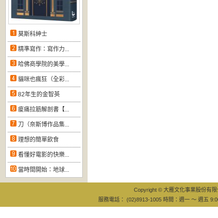
莫斯科紳士
精準寫作：寫作力...
哈佛商學院的美學...
貓咪也瘋狂（全彩...
82年生的金智英
痠痛拉筋解剖書【...
刀（奈斯博作品集...
理想的簡單飲食
看懂好電影的快樂...
當時間開始：地球...
Copyright © 大雁文化事業股份有限公司
服務電話： (02)8913-1005 時間：週一 ～ 週五 9:0