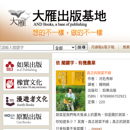
月讀報&電子報
推薦
依 關鍵字 - 有機農業
真正的蔬菜不綠
作者： 河名秀郎
譯者： 楊明綺
出版社： 如果出版
ISBN： 9789866702921
定價： 220
蔬菜是我們每天餐桌上的要角，但是關於蔬菜，
你知道多少？ 其實，真正蔬菜不綠；真正的蔬菜
只會枯萎不會腐爛！ ...
(more)