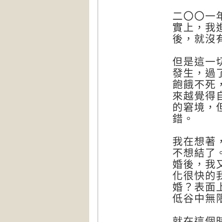
二〇〇一
實上，我
後，就沒
但是這一
發生，過
飽餓不死
來越覺得
的窘境，
錯。
我在想著
不想結了
婚後，我
化很快的
婚？表面
低谷中無
就在這個