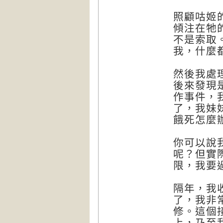
照顧咕姬
傾注在牠
不是索取
我，什麼
然後我處
後來發現
作事件，
了，我妹
餓死怎麼
你可以說
呢？但實
限，我要
隔年，我
了，我非
修。這個
上，乃至