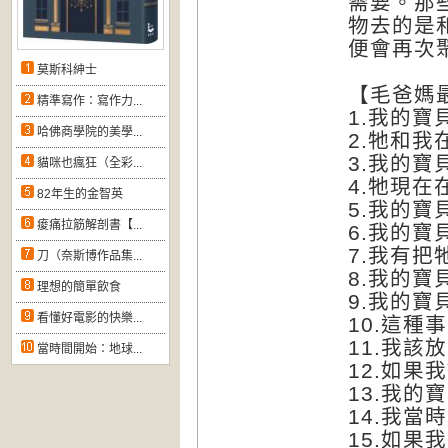
需要。那
物去的是
便會再次
莫斯科紳士
【毛爸媽
精準寫作：寫作力...
1.我的
哈佛商學院的美學...
2.牠和
3.我的寶
貓咪也瘋狂（全彩...
4.牠現在
82年生的金智英
5.我的
痠痛拉筋解剖書【...
6.我的寶
7.我有把
刀（奈斯博作品集...
8.我的
理想的簡單飲食
9.我的
看懂好電影的快樂...
10.這
11.我該
當時間開始：地球...
12.如果
13.我的
14.我當
15.如