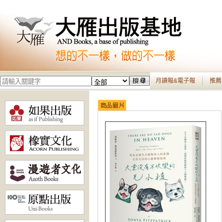
月讀報&電子報
推薦