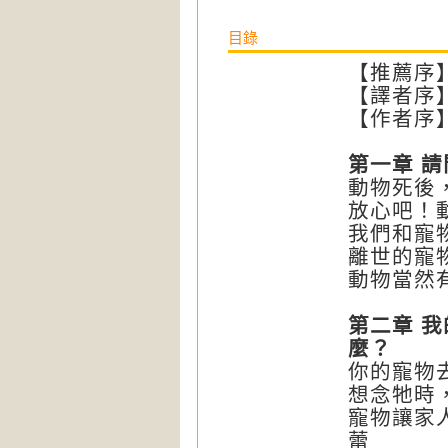
目錄
【推薦序
【譯者序
【作者序
第一章 
動物死後
放心吧！
我們和寵
離世的寵
動物當然
第二章 
麼？
你的寵物
想念牠時
寵物讓家
蕾