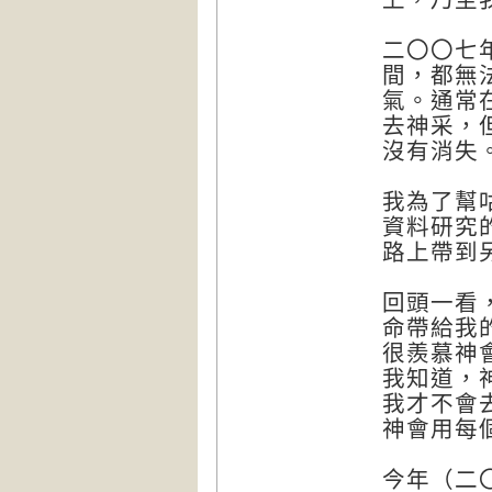
二〇〇七
間，都無
氣。通常
去神采，
沒有消失
我為了幫
資料研究
路上帶到
回頭一看
命帶給我
很羨慕神
我知道，
我才不會
神會用每
今年（二