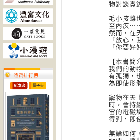
物對談實
毛小孩離
至內疚⋯
然而，在
「放心，
「你要好
【本書簡
我們的動
熱賣排行榜
有孤獨，
為即使形
紙本書
電子書
寵物在天
時，會持
宙的電磁
得到，即
無論如何