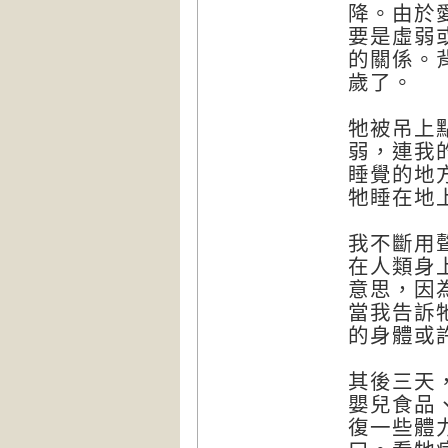
降。由於
要是虛弱
的關係。
歲了。
牠被吊上
弱，連我
睡覺的地
牠睡在地
我不斷用
在人類身
意思，因
當我告訴
的身體或
其後三天
嬰兒食品
復一些體