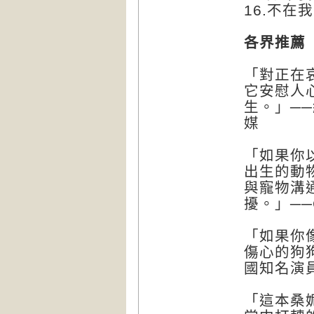
16.不
各界推薦
「對正在
它安慰人
生。」──
媒
「如果你
出生的動
與寵物溝
擾。」──
「如果你
傷心的狗狗
國知名演
「這本桑