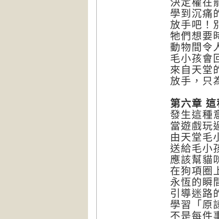
決定權在
學到沉痛
放手吧！
牠們想要
動物間令
毛小孩會
來自天堂
放手，只
第六章 
發生這種
當遊戲玩
由天堂毛
送給毛小
應該幫貓
在狗項圈
永恆的瞬
引導迷路
學習「原
不是每件