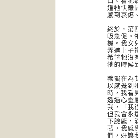
口。看牠
道牠快離
感到哀傷
終於，第
吸急促。
機。我女
弄進車子
希望牠沒
牠的時候
獸醫在為
以感覺到
時，我看
透過心靈
我，「我
但我會永
下臉龐，
著，我感
們，好讓