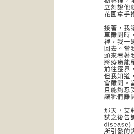
樹林裡，
立刻說他
花園拿手
接著，我
車離開時
裡，我一
回去。當
頭來看著
將療癒能
前往靈界
但我知道
會離開。
且能夠忍
讓牠們離
那天，艾
試之後告訴
disea
所引發的