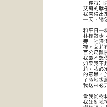
一種特別
艾莉的脖
我看得出
一天，牠
和平日一
林裡散步
旁，牠深
裡。艾莉
百公尺離
我最不想
如果我不
莉，我必
的意思。
了命地拔
我送來必
當我從樹
我狂亂地