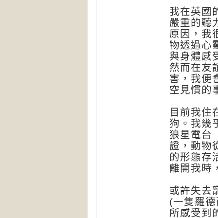
我在英國
嚴重的聽
原因，我
物透過心
與身體感
然而在友
害，我便
空見慣的
目前我住
狗。我幾
狼星電台「動
證，動物
的形態存
離開我時
或許失去
(一隻羅
所感受到