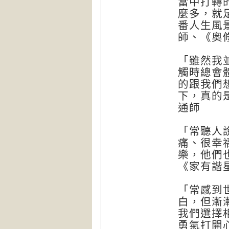
當中打轉
麼多，就
番人生風
師、《奧
「雖然我
觸時總會
的跟我們
下，真的
通師
「常聽人
痛、很幸
樂，他們
《家有諧
「常感到
白，但漸
我們選擇
勇氣打開心