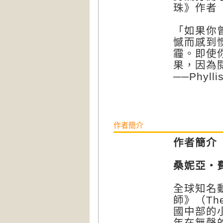
珠》作者
「如果你
憾而感到
霾。即使
果，因為
──Phyl
作者簡介
作者簡介
桑妮亞・費茲
全球知名
師》（Th
國中部的
年在無聲