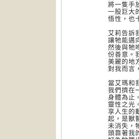
將一隻手
一股巨大
悟性，也
艾莉告訴
讓牠能邁
然後與牠
份善意。
美麗的地
對我而言
當艾瑪和
我們擠在
身體為止
靈性之光
享人生的
起，是獸
未消失，
頭靠著我