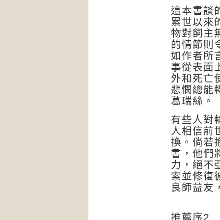
這本書談
累世以來
物對飼主
的情節則
如作者所
事從表面
外和死亡
悲憫總能
葛瑞絲。
有些人對
人相信前
換。倘若
書，他們
力，絕不
索並修復
良師益友
推薦序2