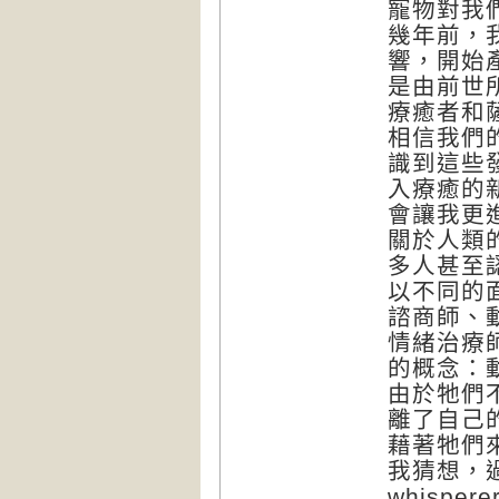
寵物對我
幾年前，
響，開始
是由前世
療癒者和
相信我們
識到這些
入療癒的
會讓我更
關於人類
多人甚至
以不同的
諮商師、動
情緒治療
的概念：
由於牠們
離了自己的
藉著牠們
我猜想，過
whisp