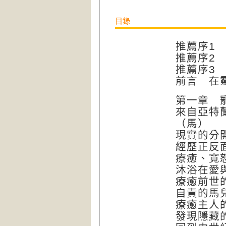
目錄
推薦序1 
推薦序2
推薦序3
前言 在
第一章 
來自亞特
（馬）
現實的分
經歷正反
療癒、寬
沐浴在愛
療癒前世
自責的馬
療癒主人
發現隱藏