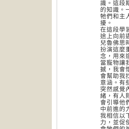
識。這段
的知識。
牠們和主
擾。
在這段學
途上向前
兒魯佛思
扮演這麼
念，用來
當寵物讓
撼，我會
會幫助我
意涵。有
突然感覺
緒，有人
會引導他
中前進的
我相信以
力，並促
會牠們的