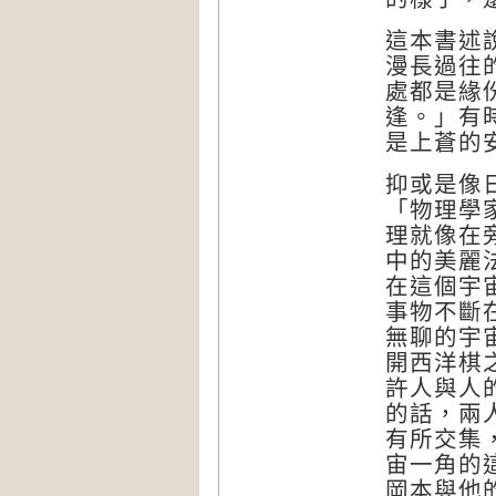
這本書述
漫長過往
處都是緣
逢。」有
是上蒼的
抑或是像
「物理學家
理就像在
中的美麗
在這個宇
事物不斷
無聊的宇
開西洋棋
許人與人
的話，兩
有所交集
宙一角的
岡本與他