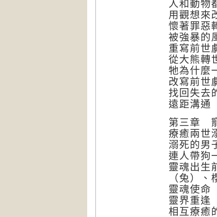
人和動物
用觀想來
懷著罪惡
被強暴的
重寫前世
從大熊轉
牠為什麼
改寫前世
找回失去
遠距溝通
第三章 
療癒兩世
溺死的男
連人帶狗
靈魂出生
（兔）、
靈魂使命
靈界重逢
相互療癒