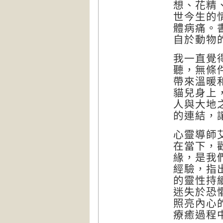
想、花精
世今生的
體病痛。
自於動物
我一直覺
聽，無條
帶來溫暖
貓兒身上
人與大地
的連結，
心靈導師
在當下，
緣，是我
經驗，指
的靈性持
迷失於恐
照亮內心
療癒過程