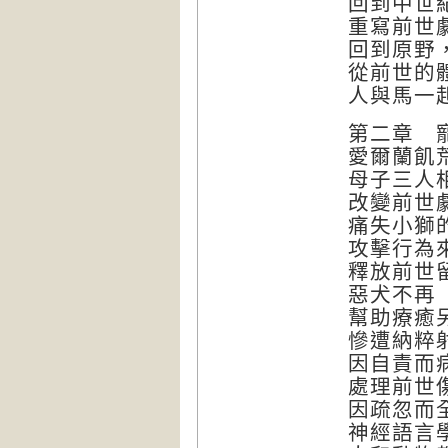
回到中世
重寫前世
回到原野
從前世的
人與馬一
第二章 
愛爾蘭飢
母子三人
改變前世
痛失小獅
攻擊行為
釋放前世
惡犬不再
幫助療癒
慘遭納粹
因自責而
處理前世
因疏忽而
神經語言