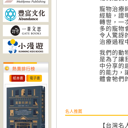
寵物治療
經驗，證
轉世，一
多的寵物
令人驚訝
治療過程
我們的動
是為了讓
中分享的
熱賣排行榜
的能力，
體會牠們
紙本書
電子書
名人推薦
【台灣名