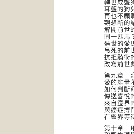
轉世成聾
耳聾的狗
再也不願
觀想新的
解開前世
同一匹馬
過世的愛
吊死的前
抗拒騎術
改寫前世
第九章 
愛的能量
如何判斷
傳送喜悅
來自靈界
與癌症搏
在靈界等
第十章 