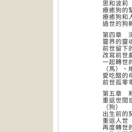
思和波莉
療癒狗的
療癒狗和
過世的狗
第四章 
靈界的靈
前世留下
改寫前世
一起轉世
（馬）、
愛吃醋的
前世孤零
第五章 
重返世間
（狗）
出生前的
重返人世
再度轉世