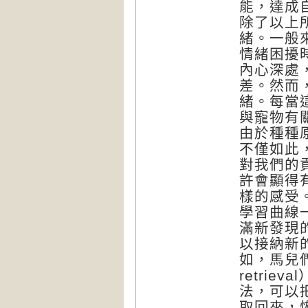
能，達成
除了以上
緒。一般
情緒困擾
內心深處
差。然而
緒。每當
與寵物有
由於種種
不僅如此
對我們的
許會顯得
樣的感受
學習曲線
滿新發現
以接納新
如，馬兒們
retri
法，可以
取回來，