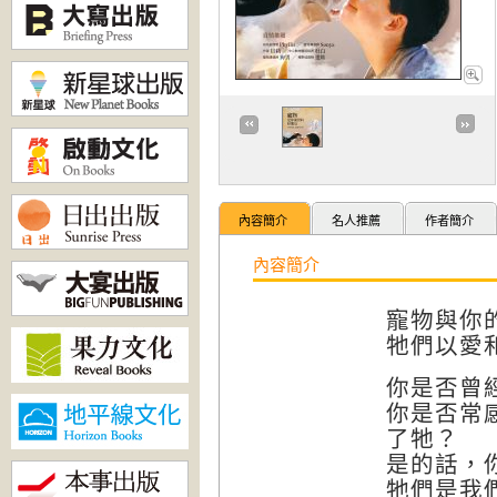
內容簡介
名人推薦
作者簡介
內容簡介
寵物與你
牠們以愛
你是否曾
你是否常
了牠？
是的話，
牠們是我