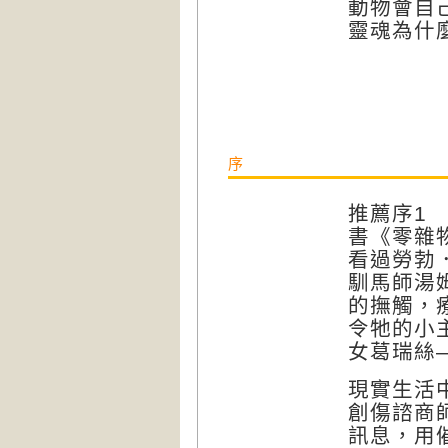
動物會自
靈魂為什
序
推薦序1 
書《零雜
看過勞勃
馴馬師湯
的撫觸，
令牠的小
女葛瑞絲
現實生活
創傷諮商
訊息，用