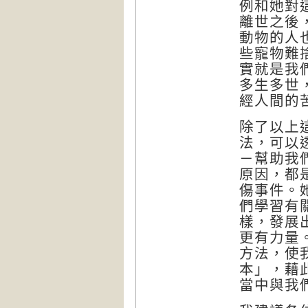
例和她對
離世之後
動物的人
些寵物難
實就是我
多生多世
經人間的
除了以上
法，可以
－幫助我
原因，都
傷事件。
們學習有
樣，發展
更有力量
方法，使
本」，藉
當中與我