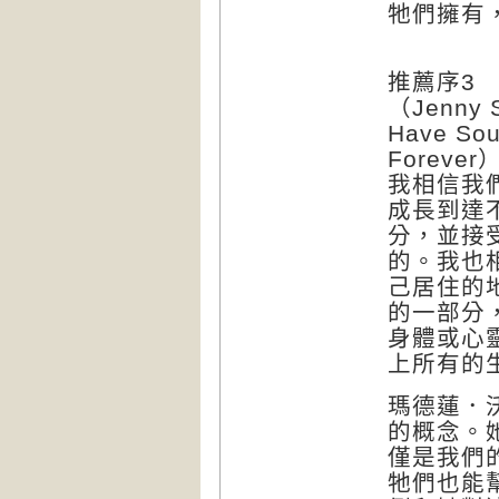
牠們擁有
推薦序3
（Jenn
Have S
Foreve
我相信我
成長到達
分，並接
的。我也
己居住的
的一部分
身體或心
上所有的
瑪德蓮．
的概念。
僅是我們
牠們也能