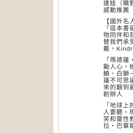
達娃（曠
感動推薦
【國外名
「這本書
物同伴和
替我們承
戴，Kindr
「瑪德蓮
勵人心，
鱝、白獅
蓮不可思
來的翻到
創辦人
「地球上
人要聽。
笑和靈性
拉‧巴畢