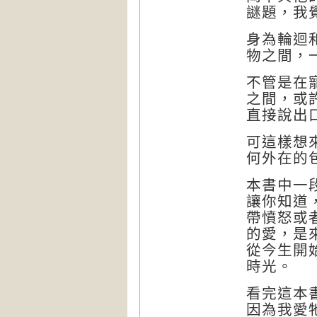
謎題，我
身為輪迴
物之間，
不管是在
之間，或
直接說出
可這樣想
何外在的
本書中一
讓你知道
帶憤怒或
的愛，是
從今生開
時光。
看完這本
因為我愛