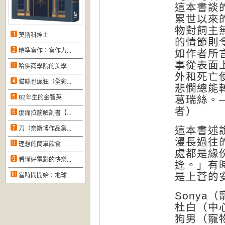
這本書談
累世以來
物對飼主
莫斯科紳士
的情節則
精準寫作：寫作力...
如作者所
事從表面
哈佛商學院的美學...
外和死亡
貓咪也瘋狂（全彩...
悲憫總能
82年生的金智英
葛瑞絲。─
者）
痠痛拉筋解剖書【...
這本書述
刀（奈斯博作品集...
漫長過往
理想的簡單飲食
處都是緣
看懂好電影的快樂...
逢。」有
是上蒼的
當時間開始：地球...
Sonya
杜白（中
狗男（寵