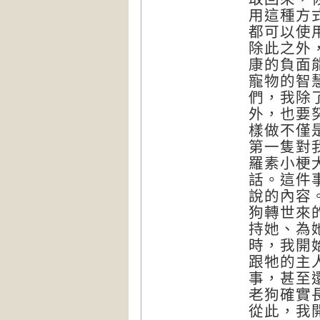
用這種方
都可以使
除此之外
康的負面
寵物的智
們，我除
外，也要
樣做不僅
第一隻對
羅素小梗
話。這件
說的內容
狗轉世來
持她、為
時，我開
跟牠的主
事，甚至
老狗確實
從此，我