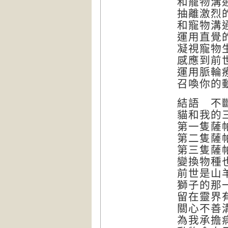
和寵物溝
抽離激烈
和寵物溝
運用直覺
凝視寵物
感應到前
運用脈輪
召喚你的
結語 不
貓和我的
第一隻薩
第二隻薩
第三隻薩
變換物種
前世是山
獅子的那
留在靈界
關心不善
為我承擔