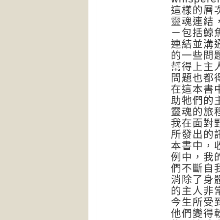
這樣的層
靈魂連結
－包括鯨
連結並溝
的一些問
幫得上主
問題也都
在這本書
助牠們的
靈魂的旅
我在面對
所發出的
本書中，
例中，我
們不斷自
消除了身
的主人非
今生所受
他們變得