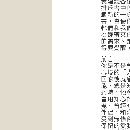
我建議各
排斥書中
嶄新的一
書，會使
牠們和我
為妳帶來
的需求、
得要覺醒
前言
你是不是
心境的「
回家後就
能，總是
慰時，牠
會用知心
覺。曾經
伴侶，和
受到無條
保留的愛