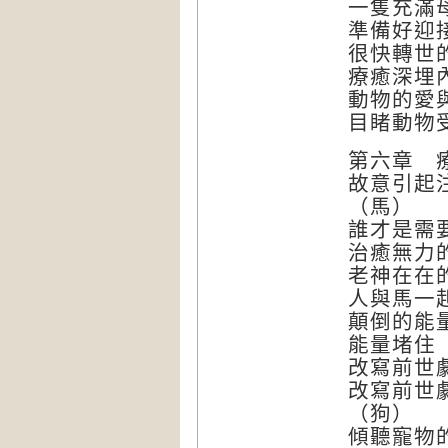
一隻充滿
準備好迎
很快轉世
療癒深埋
動物的愛
目睹動物
第六章 
故意引起
（馬）
誰才是需
治癒無力
老神在在
人與馬一
顛倒的能
能量堵住
改寫前世
改寫前世
（狗）
傾聽寵物