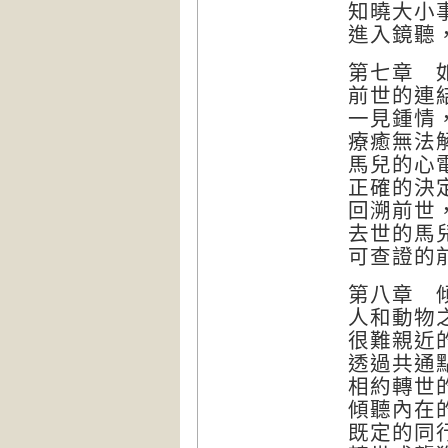
知曉大小
進入鏡聽
第七章 
前世的連
一見鍾情
療癒無法
馬兒的心
正確的決
回溯前世
去世的馬
可查證的
第八章 
人和動物
很難親近
透過共通
相約轉世
傾聽內在
既定的同