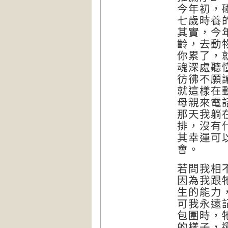
今年初，
七歲時養
其實，今
齡，去動
你累了，
魂深處聽
彷彿不願
就這樣在
母親來電
那天我躺
排，沒有
其幸運可
會。
若問我相
因為我跟
生的能力
可我永遠
包圍時，
的樣子，