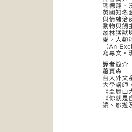
瑪德蓮．沃爾
英國知名
與情緒治
動物與飼
叢林猛獸
愛，人類
（An Ex
寫專文。
譯者簡介
蕭寶森
台大外文
大學講師
《亞歷山
《你就是
讀、旅遊