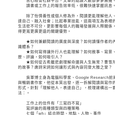
苦心經營社群平台，文章的點讚人數卻寥寥無幾
讀書或工作上的報告效率低，很難快速掌握訊息
除了怡情養性或個人修為外，閱讀更能理解他人、
達自己、融入社會；比起專業技能，這兩項互為表裡
生活密不可分，更影響每個人的職場發展與人際關係
得更寬更廣更遠的關鍵優勢。
★如何兼顧閱讀的廣度與深度？如何讀懂作者的內
識體系？
★如何寫得讓外行人也能理解？如何敘事、寫景、
歷、評論，如何吸引人？
★如何從古希臘悲劇理解命運與人生無常？曹雪芹
的故事？唐詩宋詞如何讓形式與內容同登大雅之堂？
吳軍博士身為電腦科學家、Google Research
與暢銷書作家，他從本質出發，逐一拆解閱讀與寫作
形式，針對「理解他人，表達自己」，梳理建構出一
法：。
工作上的信件有「三寫四不寫」
寫評論的兩種類型與四種策略
七個「wh」結合時間、地點、人物、事件