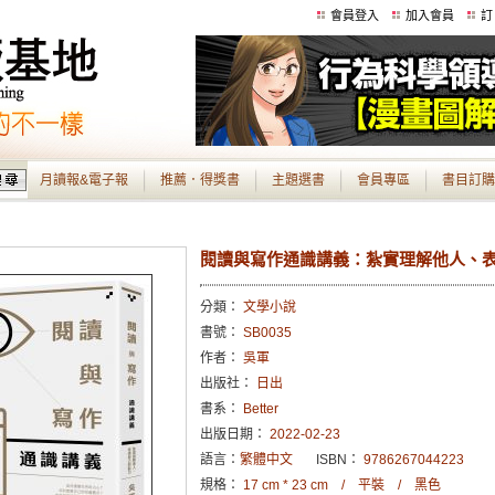
會員登入
加入會員
訂
月讀報&電子報
推薦．得獎書
主題選書
會員專區
書目訂購
閱讀與寫作通識講義：紮實理解他人、
分類：
文學小說
書號：
SB0035
作者：
吳軍
出版社：
日出
書系：
Better
出版日期：
2022-02-23
語言：
繁體中文
ISBN：
9786267044223
規格：
17 cm * 23 cm / 平裝 / 黑色