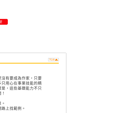
堂
沒有要成為作家，只要
多只用心在事業技能的精
實是，這些基礎能力不只
關！
業。
路上找範例。