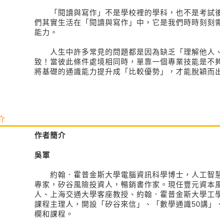
「閱讀與寫作」不是學校裡的學科，也不是考試後
們其實生活在「閱讀與寫作」中，它是我們時時刻刻
能力。
人生中許多常見的問題都是因為缺乏「理解他人、
致！當彼此條件處境相同時，單靠一個專業技能是不
將基礎的通識能力提升成「比較優勢」，才能脫穎而
介
作者簡介
吳軍
約翰．霍普金斯大學電腦資訊科學博士，人工智慧
專家，矽谷風險投資人，暢銷書作家。現任豐元資本
人、上海交通大學客座教授、約翰．霍普金斯大學工學
課程主理人，開設「矽谷來信」、「數學通識50講」
欄和課程。