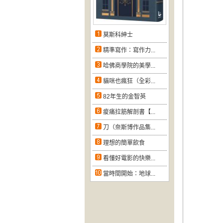
莫斯科紳士
精準寫作：寫作力...
哈佛商學院的美學...
貓咪也瘋狂（全彩...
82年生的金智英
痠痛拉筋解剖書【...
刀（奈斯博作品集...
理想的簡單飲食
看懂好電影的快樂...
當時間開始：地球...