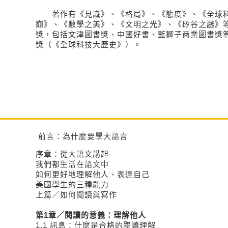
著作有《見識》、《格局》、《態度》、《全球科
巔》、《數學之美》、《文明之光》、《矽谷之謎》
獎，包括文津圖書獎、中國好書、藍獅子商業圖書獎
獎（《全球科技大歷史》）。
前言：為什麼要學大語言
序章：從大語文講起
我們都生活在語文中
如何更好地理解他人、表達自己
美國學生的三種能力
上篇／如何閱讀與寫作
第1章／閱讀的意義：理解他人
1.1 訊息：什麼是合格的閱讀理解