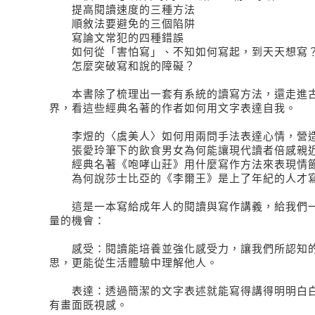
提高閱讀速度的三種方法
順敘法要避免的三個陷阱
寫論文常犯的四種錯誤
如何從「害怕寫」、不知如何寫起，到天天想寫
怎麼突破寫和說的障礙？
本書除了梳理出一套有系統的讀寫方法，還走進古
界，看這些經典名著的作者如何用文字表達自我。
李煜的〈虞美人〉如何用兩問手法表達心情，營
張愛玲筆下的飲食男女為何能讓現代讀者倍感親
經典名著《咆哮山莊》用什麼寫作方法來表現情
為何說莎士比亞的《李爾王》是上了年紀的人才寫
這是一本寫給成年人的閱讀與寫作講義，給我們一
量的機會：
感受：閱讀能培養並強化感受力，讓我們所認知的
思，更能從生活體驗中理解他人。
表達：透過簡潔的文字表述就能寫得講得明明白白
有畫面既視感。