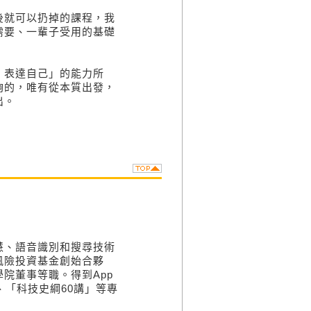
就可以扔掉的課程，我
需要、一輩子受用的基礎
表達自己」的能力所
夠的，唯有從本質出發，
出。
、語音識別和搜尋技術
風險投資基金創始合夥
院董事等職。得到App
、「科技史綱60講」等專