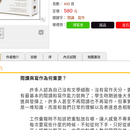
頁數：
400
頁
580
定價：
元
關鍵字：
閱讀
寫作
哪裡買：
博客來
誠品
金石
作者簡介
目錄
序
內文試閱
相關書目
介
閱讀與寫作為何重要？
許多人認為自己沒有文學細胞、沒有寫作天分，更
有最基本的閱讀和寫作能力就夠了；學生時期過後大
進與發揮上，許多人甚至不再閱讀也不再寫作。但事
是一堆知識，而是和我們日常的理解以及表達息息相
工作彙報時不知該把重點放在哪，讓人感覺不專
每次要寫些什麼的時候，不知從何下手，只好從網