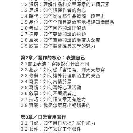
1.2 深層：理解作品和文章深意的五個要素
1.3 思想：如何讀懂作者的內心
1.4 時代：如何從文藝作品瞭解一段歷史
1.5 品位：如何全面且高效率地構建知識體系
1.6 考試：如何回答閱讀理解題
1.7 速度：如何突破閱讀的瓶頸
1.8 層次：如何兼顧閱讀的廣度與深度
1.9 欣賞：如何體會經典文學的魅力
第2章／寫作的核心：表達自己
2.1書面表達：寫跟說有什麼不同
2.2 起步：如何從「害怕寫」到天天想寫
2.3 修辭：如何讓外行理解陌生的東西
2.4 寫景：如何寓情於景
2.5 寫情：如何寫好心理活動
2.6 敘事：如何牽著讀者走
2.7 技巧：如何讓文章更有魅力
2.8 實踐：我是怎麼寫出暢銷書的
第3章／日常實用寫作
3.1 日記：如何用日記提升寫作能力
3.2 郵件：如何寫好工作郵件