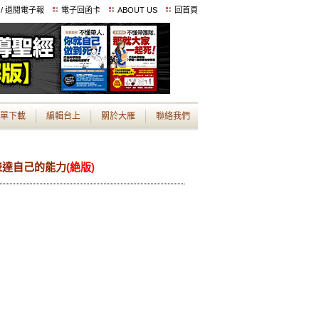
 / 退閱電子報
電子回函卡
ABOUT US
回首頁
單下載
編輯台上
關於大雁
聯絡我們
表達自己的能力
(絶版)