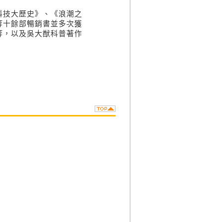
技大歷史》、《浪潮之
等十餘部暢銷書並多次獲
等，以及吳大猷科普著作