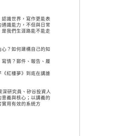
。
。
認識世界，寫作更能表
的通識能力，不但與日常
，是我們生涯路能不能走
心？如何建構自己的知
寫情？郵件、報告、履
《紅樓夢》到底在講誰
前資深研究員、矽谷投資人
的意義與核心；以講義的
套實用有效的系統方