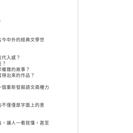
？
今中外的經典文學世
造代入感？
近？
節複雜的故事？
得出來的作品？
個重新發掘語文兩種力
不僅僅是字面上的意
，讓人一看就懂，甚至