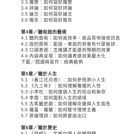
3.3 履歷：如何寫好履歷
3.4 評論：如何寫好評論
3.5 論文：如何寫好論文
3.6 報告：如何寫好報告
第4章／聽和說的藝術
4.1 聽的藝術：如何高效率、高品質地接收訊息
4.2 說的藝術：能說、會說的背後有什麼秘訣
4.3 口頭表達：怎樣講才能達到預期的效果
4.4 內容再呈現：如何讓表達效果最大化
下篇／閱讀與寫作：經典範例
第5章／關於人生
5.1 〈春江花月夜〉：如何參悟渺小人生
5.2 《九三年》：如何理解複雜的人性
5.3 小李杜：如何度過人生的低谷和無奈
5.4 李煜：如何面對人生的絕境
5.5 古希臘悲劇：如何理解命運與人生底色
5.6 羅曼．羅蘭：如何堅守理想主義
5.7 英倫情詩：如何將愛說出口
第6章／關於歷史
6.1 《詩經》：定格中國人的婚戀觀