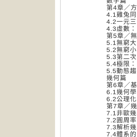
數字篇
第4章／
4.1雞
4.2一
4.3虛數
第5章／
5.1無
5.2無窮
5.3第
5.4極限
5.5動
幾何篇
第6章／
6.1幾
6.2公
第7章／
7.1非
7.2圓周
7.3解
7.4體