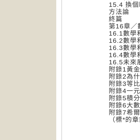
15.4 
方法論
終篇
第16章
16.1數
16.2
16.3
16.4
16.5未
附錄1黃
附錄2為
附錄3等
附錄4一元
附錄5積
附錄6大
附錄7希
（標*的