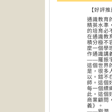
【好評推
通識教育
精英水準
的培育必
在通識教
積分極不
麼一個學
作通識講
——羅振
這個世界
是，很多
以。錯不
師。這個
每一個縹
此。這個
商業顧問
義》。
——劉潤