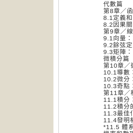
代數篇
第8章／
8.1定
8.2因
第9章／
9.1向量
9.2餘弦
9.3矩陣
微積分篇
第10章
10.1導
10.2微
10.3奇
第11章
11.1積
11.2積
11.3
11.4發
*11.5