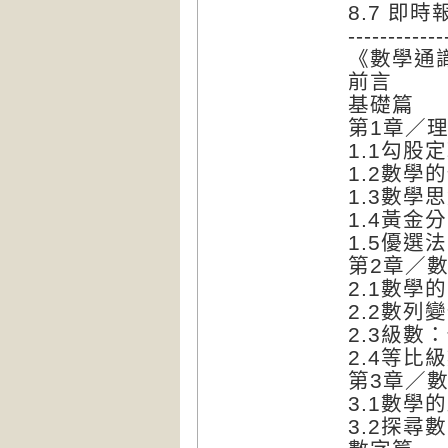
8.7 即
------------
《數學通
前言
基礎篇
第1章／
1.1勾
1.2數
1.3數
1.4黃金
1.5優
第2章／
2.1數
2.2數列
2.3級數
2.4等
第3章／
3.1數
3.2探