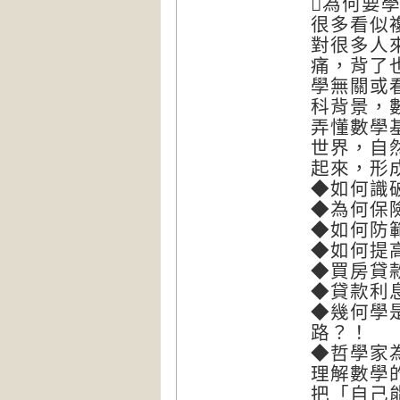
為何要
很多看似
對很多人
痛，背了
學無關或
科背景，
弄懂數學
世界，自
起來，形
◆如何識
◆為何保
◆如何防
◆如何提
◆買房貸
◆貸款利
◆幾何學
路？！
◆哲學家
理解數學
把「自己