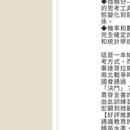
◆微積分
的思考工
態變化到
係。
◆機率和
完全確定
和統計學
這是一本
考方式，
畢達哥拉
南北戰爭
國會通過
「決鬥」
貫穿全書
由此訓練
宏觀到微
【好評推
通識教育
精英水準