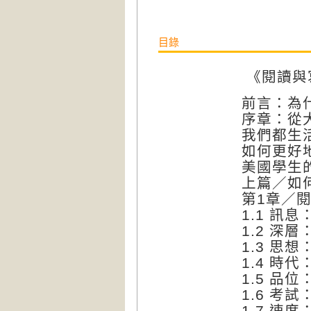
目錄
《閱讀與
前言：
序章：從
我們都生
如何更好
美國學生
上篇／如
第1章／
1.1 
1.2 
1.3 
1.4 時
1.5 
1.6 考
1.7 速