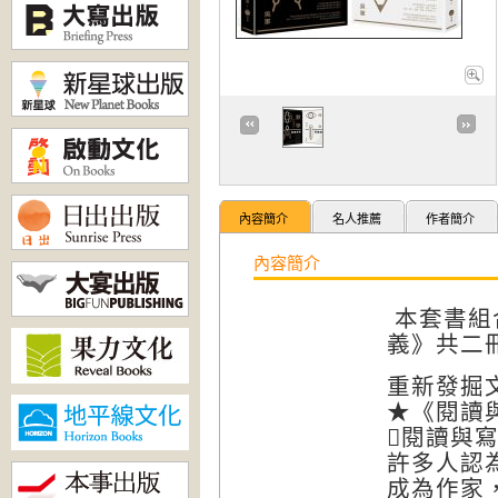
內容簡介
名人推薦
作者簡介
內容簡介
本套書組
義》共二
重新發掘
★《閱讀
閱讀與
許多人認
成為作家