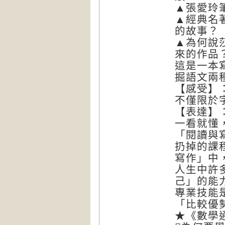
▲張愛玲
▲經典名
的故事？
▲為何說
來的作品
這是一本
掘語文兩
【感受】
不僅限於
【表達】
一看就懂
「閱讀與
扔掉的課
寫作」中
人生中許
己」的能
專業技能
「比較優
★《數學