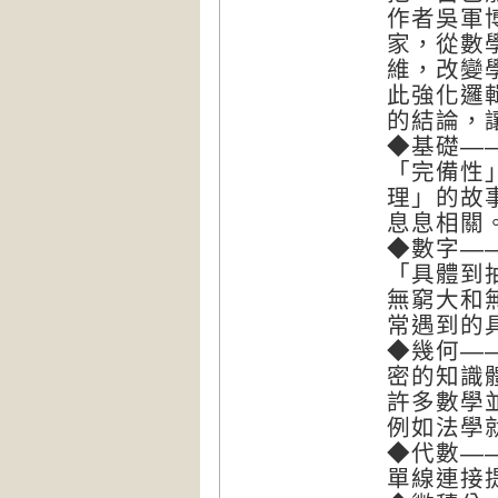
作者吳軍
家，從數
維，改變
此強化邏
的結論，
◆基礎—
「完備性
理」的故
息息相關
◆數字—
「具體到
無窮大和
常遇到的
◆幾何—
密的知識
許多數學
例如法學
◆代數—
單線連接