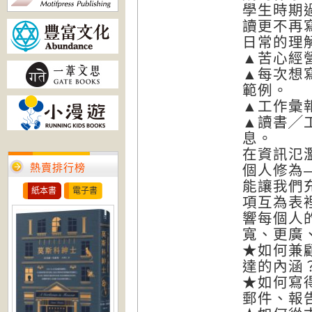
學生時期
讀更不再
日常的理
▲苦心經
▲每次想
範例。
▲工作彙
▲讀書╱
息。
在資訊氾
熱賣排行榜
個人修為
能讓我們
紙本書
電子書
項互為表
響每個人
寬、更廣
★如何兼
達的內涵
★如何寫
郵件、報