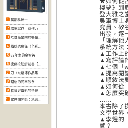
★如何從
樓夢》到
登大雅之
吳軍博士身
莫斯科紳士
究員、矽
精準寫作：寫作力...
出發，逐
哈佛商學院的美學...
「理解他
系統方法
貓咪也瘋狂（全彩...
▲工作上
82年生的金智英
▲寫評論
痠痛拉筋解剖書【...
▲七個「
▲提高閱
刀（奈斯博作品集...
▲順敘法
理想的簡單飲食
▲如何從
看懂好電影的快樂...
▲怎麼突
……
當時間開始：地球...
本書除了
文學世界
▲李煜的
感？