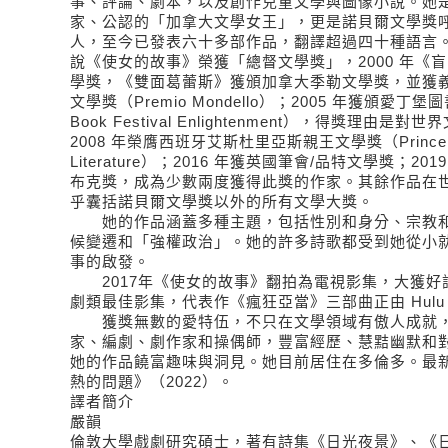
事、評論、劇本，以及創作兒童文學與圖像小說。她
家、公認的「加拿大文學女王」，更是諾貝爾文學獎
人，至今已發表六十多部作品，翻譯超過四十種語言。愛
說《使女的故事》榮獲「總督文學獎」，2000 年《
學獎，《雙面葛蕾斯》獲頒加拿大季勒文學獎，並獲
文學獎（Premio Mondello）；2005 年獲頒愛丁堡圖
Book Festival Enlightenment），得獎理由
2008 年榮膺西班牙艾斯杜里亞斯親王文學獎（Prince of Ast
Literature）；2016 年獲英國筆會/品特文學獎；2
布克獎，成為少數兩度獲得此獎的作家。其餘作品在
乎囊括諾貝爾文學獎以外的所有文學大獎。
她的作品涵蓋多種主題，包括性別和身分、宗教和
候變遷和「強權政治」。她的許多詩歌都受到她從小
事的啟發。
2017年《使女的故事》翻拍為電視影集，大獲好評
劇類最佳影集，代表作《瘋狂亞當》三部曲正由 Hulu
獲獎無數的愛特伍，不只在文學領域有傲人成就，
家、編劇、劇作家和操偶師，豐富經歷、慧黠幽默和
她的作品饒富趣味與洞見。她目前居住在多倫多。最
熱的問題》（2022）。
譯者簡介
嚴韻
倫敦大學戲劇研究碩士，著有詩集《日光夜景》、《