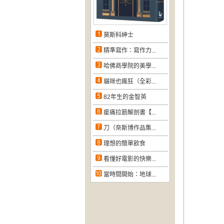
莫斯科紳士
精準寫作：寫作力...
哈佛商學院的美學...
貓咪也瘋狂（全彩...
82年生的金智英
痠痛拉筋解剖書【...
刀（奈斯博作品集...
理想的簡單飲食
看懂好電影的快樂...
當時間開始：地球...