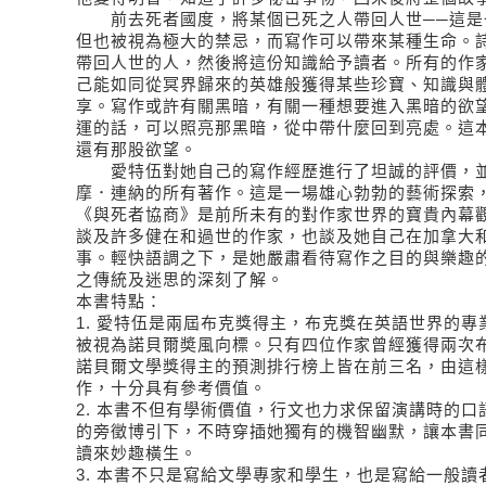
前去死者國度，將某個已死之人帶回人世──這是
但也被視為極大的禁忌，而寫作可以帶來某種生命。
帶回人世的人，然後將這份知識給予讀者。所有的作
己能如同從冥界歸來的英雄般獲得某些珍寶、知識與
享。寫作或許有關黑暗，有關一種想要進入黑暗的欲
運的話，可以照亮那黑暗，從中帶什麼回到亮處。這
還有那股欲望。
愛特伍對她自己的寫作經歷進行了坦誠的評價，並
摩．連納的所有著作。這是一場雄心勃勃的藝術探索
《與死者協商》是前所未有的對作家世界的寶貴內幕
談及許多健在和過世的作家，也談及她自己在加拿大
事。輕快語調之下，是她嚴肅看待寫作之目的與樂趣
之傳統及迷思的深刻了解。
本書特點：
1.
愛特伍是兩屆布克獎得主，布克獎在英語世界的專
被視為諾貝爾奬風向標。只有四位作家曾經獲得兩次
諾貝爾文學獎得主的預測排行榜上皆在前三名，由這
作，十分具有參考價值。
2.
本書不但有學術價值，行文也力求保留演講時的口
的旁徵博引下，不時穿插她獨有的機智幽默，讓本書
讀來妙趣橫生。
3.
本書不只是寫給文學專家和學生，也是寫給一般讀