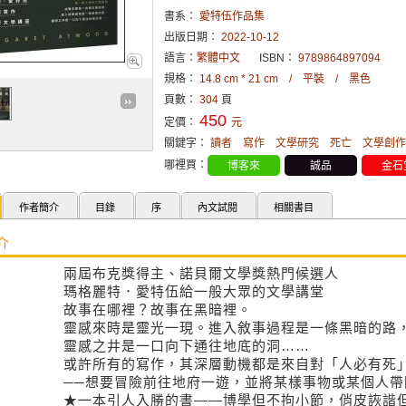
書系：
愛特伍作品集
出版日期：
2022-10-12
語言：
繁體中文
ISBN：
9789864897094
規格：
14.8 cm * 21 cm / 平裝 / 黑色
頁數：
304
頁
450
定價：
元
關鍵字：
讀者
寫作
文學研究
死亡
文學創作
哪裡買：
博客來
誠品
金石
作者簡介
目錄
序
內文試閱
相關書目
介
兩屆布克獎得主、諾貝爾文學獎熱門候選人
瑪格麗特．愛特伍給一般大眾的文學講堂
故事在哪裡？故事在黑暗裡。
靈感來時是靈光一現。進入敘事過程是一條黑暗的路
靈感之井是一口向下通往地底的洞……
或許所有的寫作，其深層動機都是來自對「人必有死
──想要冒險前往地府一遊，並將某樣事物或某個人帶
★一本引人入勝的書――博學但不拘小節，俏皮詼諧