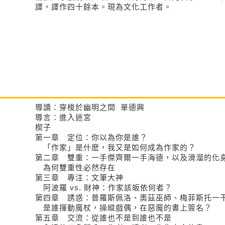
譯，譯作四十餘本。現為文化工作者。
導讀：穿梭於幽明之間 單德興
導言：進入迷宮
楔子
第一章 定位：你以為你是誰？
「作家」是什麽，我又是如何成為作家的？
第二章 雙重：一手傑齊爾一手海德，以及滑溜的化
為何雙重性必然存在
第三章 專注：文筆大神
阿波羅 vs. 財神：作家該皈依何者？
第四章 誘惑：普羅斯佩洛、奧茲巫師、梅菲斯托一
是誰揮動魔杖，操縱戲偶，在惡魔的書上簽名？
第五章 交流：從誰也不是到誰也不是