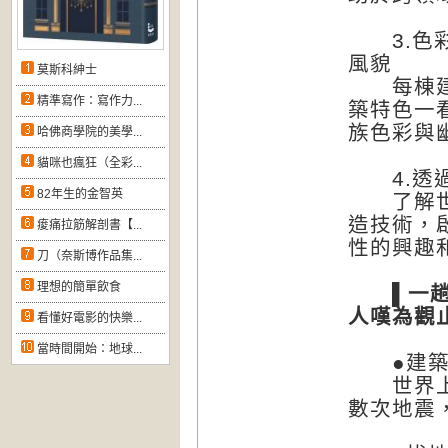
3.色彩
風貌
莫斯科紳士
每棟建築
精準寫作：寫作力...
築特色一
族色彩與
哈佛商學院的美學...
貓咪也瘋狂（全彩...
4.透過
82年生的金智英
了解世界
造技術，
痠痛拉筋解剖書【...
性的興趣
刀（奈斯博作品集...
理想的簡單飲食
▌一趟奇
人嘆為觀
看懂好電影的快樂...
當時間開始：地球...
●建築也
世界上最
數次地震