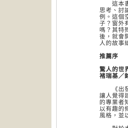
這本書絕
思考、討
例。這個
子？窗外
嗎？其特
後，就會
人的故事
推薦序
驚人的世
褚瑞基／
《出發吧
讓人覺得
的專業者
以有趣的
風格，並