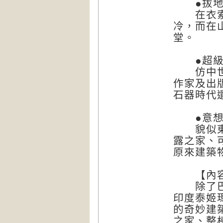
●拔地而
在衣索比
冷，而在
堂。
●超級復
仿中世紀
作家及出
石器時代
●意想
貌似東方
露之家、
原來建築
【內容
除了巴黎
印度泰姬
的奇妙建
之家、整