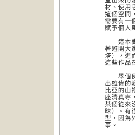
蓋出來的
材、使用
這個空間
需要有一
賦予個人
這本書裡
著避開大
塔），進
這些作品
舉個例子
出雄偉的
比亞的山
座清真寺
某個從來
昧）。有
型，因為
事。