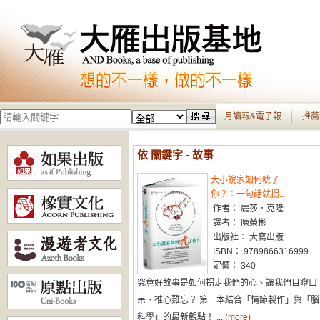
月讀報&電子報
推薦
依 關鍵字 - 故事
大小說家如何唬了
你？：一句話就拐..
作者： 麗莎．克隆
譯者： 陳榮彬
出版社： 大寫出版
ISBN： 9789866316999
定價： 340
究竟好故事是如何拐走我們的心、讓我們目瞪口
呆、椎心難忘？ 第一本結合「情節製作」與「腦
科學」的最新觀點！ ...
(more)