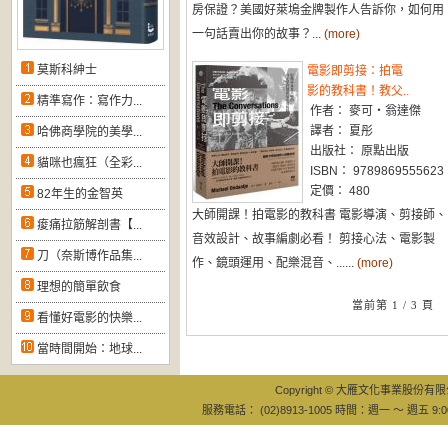
房保證？美國好萊塢金牌製作人告訴你，如何用
一句話賣出你的故事？...
(more)
莫斯科紳士
電影即剪接：拍電
影的教科書！教父..
精準寫作：寫作力...
作者： 麥可‧翁達傑
譯者： 夏彤
哈佛商學院的美學...
出版社： 原點出版
貓咪也瘋狂（全彩...
ISBN： 9789869555623
定價： 480
82年生的金智英
大師開課！拍電影的教科書 電影導演、剪接師、
痠痛拉筋解剖書【...
音效設計、故事編劇必看！ 剪接心法、電影製
刀（奈斯博作品集...
作、鏡頭運用、配樂混音、......
(more)
理想的簡單飲食
當前第 1 / 3 頁
看懂好電影的快樂...
當時間開始：地球...
Copyright © 大雁文化事業股份有限公司
服務電話： (02)8913-1005 時間：週一 ～ 週五 9:0