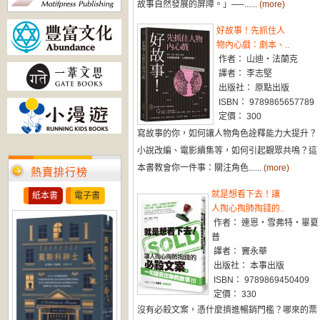
故事自然發展的屏障。」──......
(more)
好故事！先抓住人
物內心戲：劇本、..
作者： 山迪‧法蘭克
譯者： 李志堅
出版社： 原點出版
ISBN： 9789865657789
定價： 300
寫故事的你，如何讓人物角色詮釋能力大提升？
小說改編、電影續集等，如何引起觀眾共鳴？這
本書教會你一件事：關注角色......
(more)
熱賣排行榜
就是想看下去！讓
紙本書
電子書
人掏心掏肺掏錢的..
作者： 連恩‧雪弗特‧畢夏
普
譯者： 竇永華
出版社： 本事出版
ISBN： 9789869450409
定價： 330
沒有必殺文案，憑什麼擠進暢銷門檻？哪來的票