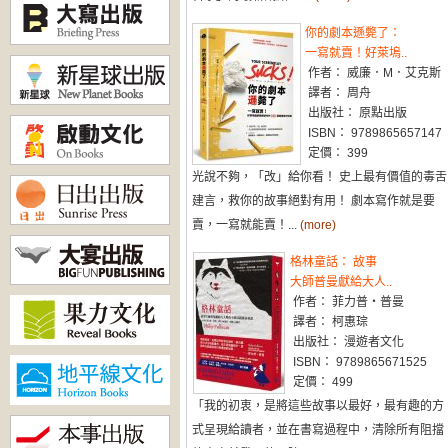
你的劇本遜斃了：
一寫就賣！好萊塢..
作者： 威廉．M．艾克斯
譯者： 周舟
出版社： 原點出版
ISBN： 9789865657147
定價： 399
光說不夠，「改」給你看！ 史上最有價值的毒舌
建言，救你的故事絕對有用！ 劇本寫作就是要
賣，一寫就能賣！...
(more)
格林童話： 故事
大師普曼獻給大人..
作者： 菲力普‧普曼
譯者： 柯惠琮
出版社： 漫遊者文化
ISBN： 9789865671525
定價： 499
「我的初衷，是將這些故事以最好，最有趣的方
式呈現給讀者，並在書寫過程中，清除所有阻擋