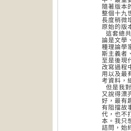
隨著版本
整個十九
長度稍微
原始的版
這套總共
論是文學
種理論學
斯主義者
至是後現
改寫過程
用以及最
考資料，
但是我對
又說得漂
好，最有
有阻擋故
代，也不
本。我只
詰問，始