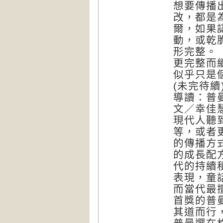
想要傳播
改，都是
爾，如果
動，或乾
形完整。
更完整而
似乎只是
(未完待續
導讀：普
文／幸佳
現代人聽
等，或者
的傳播方
的成長配
代的持續
表現，童
而當代最
首獎的普
其道而行