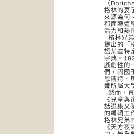
（Dortc
格林的妻
來源為何
都面臨這
活力和熱
格林兄弟
提出的「格
語某些特
字典。1
戲劇性的
們，因國
恩斯特．奧
遭所屬大
然而，真
《兒童與
話選集又
的編輯工
格林兄弟
《天方夜
中，最重