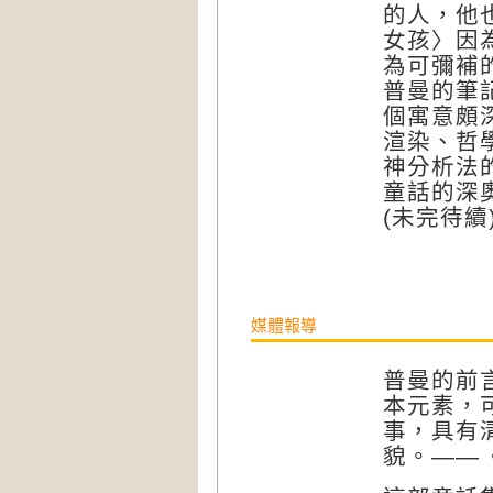
的人，他
女孩〉因
為可彌補
普曼的筆
個寓意頗
渲染、哲
神分析法
童話的深
(未完待續
媒體報導
普曼的前
本元素，
事，具有
貌。——