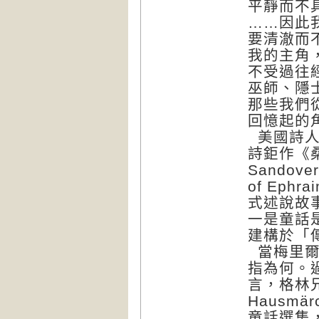
平靜而不
……因此
要清澈而
我的主角
不受過往
巫師、隱
那些我們
回憶起的
美國詩人詹
詩鉅作《桑多
Sandov
of Ep
式述說故
一是童話
建構於「
當梅里爾
指為何。
言，格林兄
Hausm
童話選集