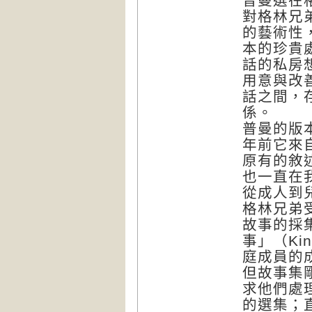
普曼選在
對格林兄
的藝術性
本的珍貴
話的私房
用意與改
話之間，
係。
普曼的版
年前它來
原有的敘
也一直在
從成人到
格林兄弟
故事的採
事」（Kin
庭成員的
但故事集
求他們處
的選集；