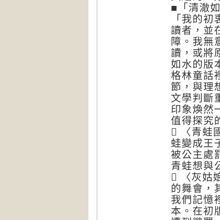
■「清澈
「我的初
讀者，並
障。我無
讀，或將
如水的版
格林童話
節，與理
文學判斷
印象煥然
值得探究

〈青蛙
蛙變成王
被公主處
青蛙想與

〈灰姑
的舞會，
我們記憶
本。在初