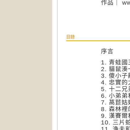
作品｜ www.
目錄
序言
1.
青蛙國
2.
貓鼠湊
3.
傻小子
4.
忠實的
5.
十二兄
6.
小弟弟
7.
萵苣姑
8.
森林裡
9.
漢賽爾
10.
三片
11.
漁夫