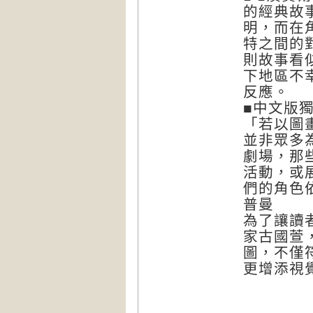
的經典故
明，而在
特之間的
則故事看
下地區不
反應。
■中文版
「若以圖
並非眾多
劇場，那
活動，或
們的角色
普曼
為了讓讀
家古國萱
圖，不僅
更增添視