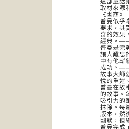
這部童話
取材來源
《書商》
普曼似乎
要求，其
奇的效果
經典。—
普曼是完
讓人難忘
中有他嶄
成功。—
故事大師
悅的重述
普曼在故
的故事。
吸引力的
抹除。每
版本，然
幽默，但
普曼完成