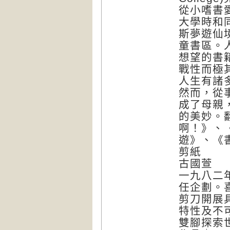
從小嗜書
大學時和
斯夢遊仙
童書區。
想望的書
戰性而極
人生有諸
然而，從
成了母親
的美妙。
啊！》、
遊》、《
剪紙
古國萱
一九八二
任企劃。
剪刀開展
特性及不
雙腳探索