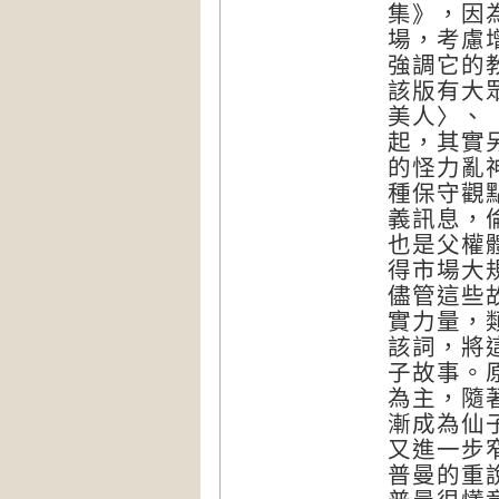
集》，因
場，考慮
強調它的
該版有大
美人〉、
起，其實
的怪力亂
種保守觀
義訊息，
也是父權
得市場大
儘管這些故
實力量，類
該詞，將
子故事。
為主，隨
漸成為仙
又進一步
普曼的重