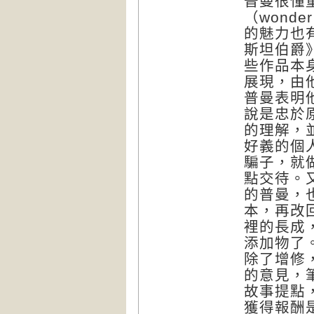
普曼很懂
（wond
的魅力也
斯坦伯爵
些作品本
展現，由
普曼表明
說是忠於
的理解，
好義的個
騙子，就
點交待。
的普曼，
本，再改
裡的長成
添加物了
除了增修
的意見，
故事提點
獲得報酬