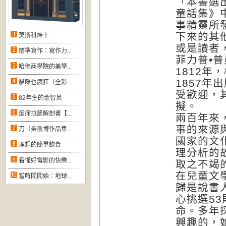
「本書選
童話集》
事精靈所
下來的其
莫斯科紳士
或是讀者
精準寫作：寫作力...
菲力普•普
哈佛商學院的美學...
1812
1857
貓咪也瘋狂（全彩...
受歡迎，
82年生的金智英
擬。
痠痛拉筋解剖書【...
兩百年來
事的來源
刀（奈斯博作品集...
國家的文
理想的簡單飲食
理分析的
看懂好電影的快樂...
取之不竭
在兒童文
當時間開始：地球...
歸是說書
心挑選5
命。多年
興趣的，