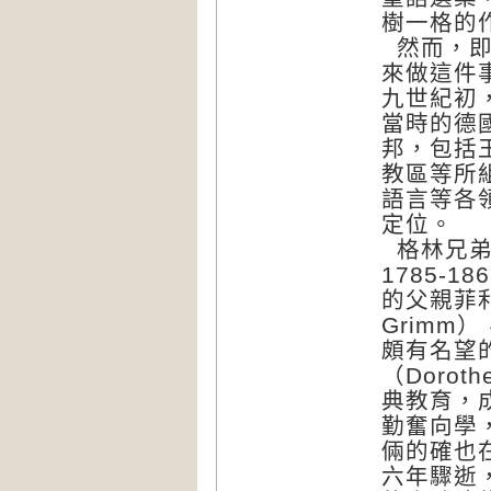
樹一格的
然而，即
來做這件
九世紀初
當時的德
邦，包括
教區等所
語言等各
定位。
格林兄弟的
1785-18
的父親菲利普
Grimm
頗有名望
（Doro
典教育，
勤奮向學
倆的確也
六年驟逝