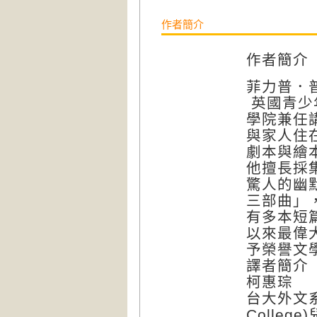
作者簡介
作者簡介
菲力普．普曼（
英國青少
學院兼任
與家人住
劇本與繪
他擅長採
驚人的幽
三部曲」
有多本短篇
以來最偉大
予榮譽文
譯者簡介
柯惠琮
台大外文系
Colleg