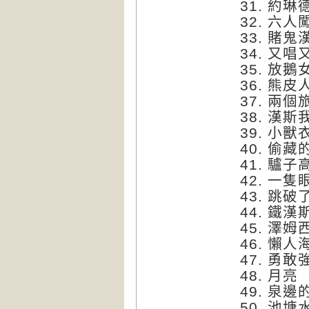
31.
約琳
32.
六人
33.
賭鬼
34.
又唱
35.
放鵝
36.
熊皮
37.
兩個
38.
漢斯
39.
小獸
40.
偷藏
41.
驢子
42.
一隻
43.
跳破
44.
鐵漢
45.
澤姆
46.
懶人
47.
勇敢
48.
月亮
49.
泉邊
50.
池塘