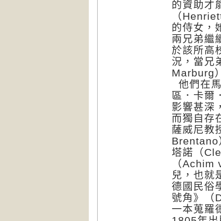
的資助才
（Henri
的侍女，
兩兄弟繼
於該所高
況，當兄弟倆
Marbu
他們在馬
區．卡爾．凡．
影響甚深
而獨自存
薩威尼教授
Brent
塔諾（Cle
（Achi
兒，也就是
德國民俗
號角》（De
一本蒐羅
1805