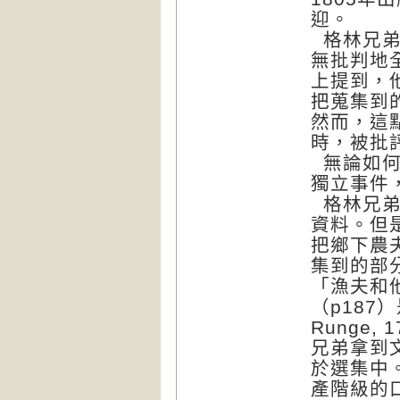
迎。
格林兄弟
無批判地
上提到，
把蒐集到
然而，這
時，被批
無論如何
獨立事件
格林兄弟
資料。但
把鄉下農
集到的部
「漁夫和
（p187）
Runge
兄弟拿到
於選集中
產階級的