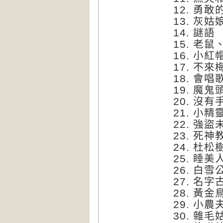
12.
勇敢
13.
灰姑
14.
謎語
15.
老鼠
16.
小紅
17.
不來
18.
會唱
19.
魔鬼
20.
沒有
21.
小精
22.
強盜
23.
死神
24.
杜松
25.
睡美
26.
白雪
27.
名字
28.
黃金
29.
小農
30.
雜毛