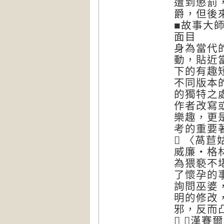
遭到懲罰
爵，但後
■故事大
面目
身為當代
動，貼近
下的有趣
不同版本
的獨特之
作者改寫
樂趣，更
考的重要

〈萵苣
威廉‧格
為猥褻不
了懷孕的
詢問巫婆
明的修改
邪，反而

＜漢賽