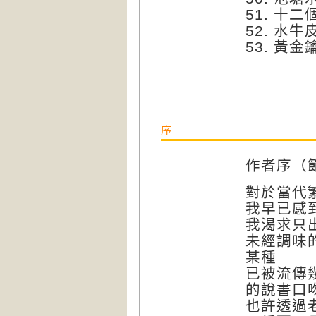
51.
十二
52.
水牛
53.
黃金
序
作者序（
對於當代
我早已感
我渴求只
未經調味
某種
已被流傳
的說書口
也許透過