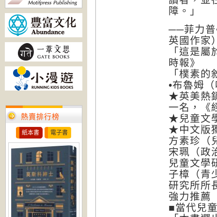
障。」
──菲力
英國作家
「這是屬
時報》
「樸素的
•布魯姆
★英美熱
一名，《經
熱賣排行榜
★兒童文
★中文版
紙本書
電子書
方素珍（
宋珮（政
兒童文學
子樟（青
研究所所
強力推薦
■當代兒