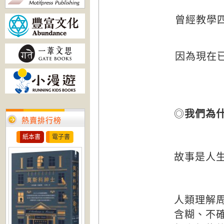
曾經教學
因為現在
◎
我們為
熱賣排行榜
紙本書
電子書
故事是人
人類理解
含糊、不