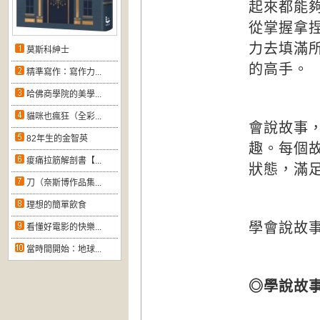
起來都能
從掌握拿
力去填滿
莫斯科紳士
的高手。
精準寫作：寫作力...
哈佛商學院的美學...
貓咪也瘋狂（全彩...
會說故事
82年生的金智英
趣。每個
痠痛拉筋解剖書【...
狀態，滿
刀（奈斯博作品集...
理想的簡單飲食
學會說故
看懂好電影的快樂...
當時間開始：地球...
◎學說故