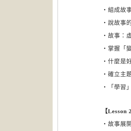
‧組成故
‧說故事
‧故事：
‧掌握「
‧什麼是
‧確立主
‧「學習
【
Lesson 
‧故事展