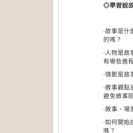
◎學習說
‧故事是
的嗎？
‧人物是
有哪些進
‧情節是
‧敘事觀
避免敘事
‧敘事、
‧如何開
嗎？