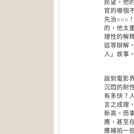
民望，他
官的哪個
先治○○○
的，他太
理性的解
這等辯解
人」故事
說到電影
沉悶的耐
有多快？
言之成理
新高。而
應，甚至
應補拍一