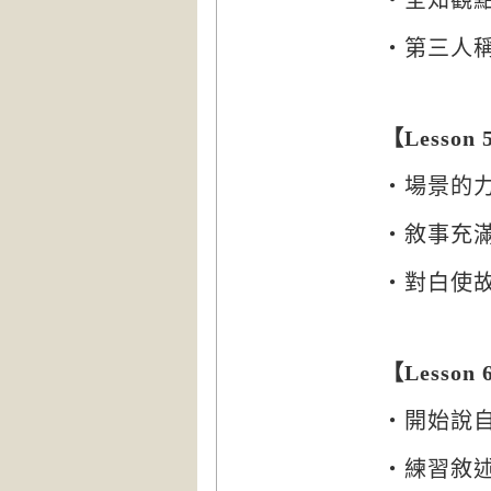
‧全知觀
‧第三人
【
Lesson 
‧場景的
‧敘事充
‧對白使
【
Lesson 
‧開始說
‧練習敘