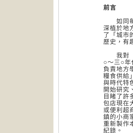
前言
如同每個
深植於地
了「城市
歷史，有
我對「在
○～三○
負責地方
糧食供給
與時代特
開始研究
目睹了許
包店現在
或便利超
鎮的小商
重新製作
紀錄。