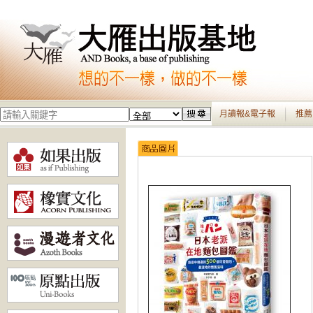
月讀報&電子報
推薦