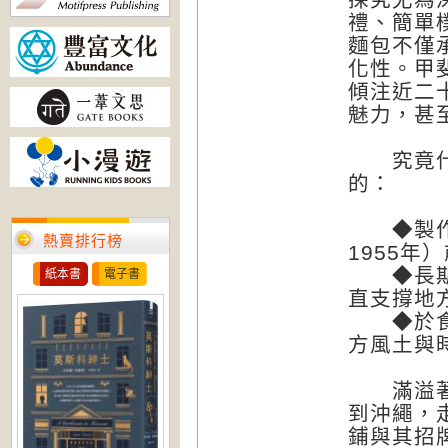
禮、簡單
麵包不僅
化性。甲
傾注近二
魅力，甚
究竟什麼
的：
◆製作店
熱賣排行榜
1955
◆長期負
紙本書
電子書
直支撐地
◆於食材
方風土與
滿溢著對
到沖繩，
鋪與其招