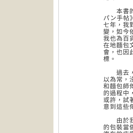
本書的基
パン手帖》
七年，我
變，如今
我也為百
在地麵包
會，也因
標。
過去，人
以為常，
和麵包師
的過程中
或許，試
意到這些
由於我不
的包裝當