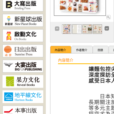
內容簡介
作者簡介
目錄
內容簡介
讓麵包控
深度探訪
感受日本
日本知名
長期關注
等多元主
探究尤為