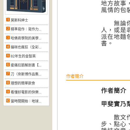
地方故事
風情的包裝
莫斯科紳士
無論你是
人，或是
精準寫作：寫作力...
派在地麵
哈佛商學院的美學...
書。
貓咪也瘋狂（全彩...
82年生的金智英
痠痛拉筋解剖書【...
刀（奈斯博作品集...
作者簡介
理想的簡單飲食
作者簡介
看懂好電影的快樂...
當時間開始：地球...
甲斐實乃梨（
散文作家
步、點心