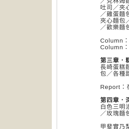
／克林姆
吐司／夾
／雞蛋麵
夾心麵包
／歡樂麵
Colum
Colum
第三章．
長崎蛋糕
包／各種
Repor
第四章．
白色三明
／玫瑰麵
甲斐實乃