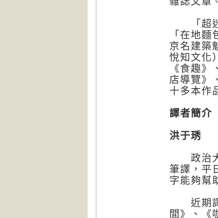
雜誌文章
「超迷你捏
「在地麵包
京名建築
悅知文化
《食趣》
店導覽》
十多本作
譯者簡介
洪于琇
政治大學
筆譯，平
字能夠幫
近期譯有
間》、《