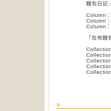
麵包日記
Colum
Colum
Colum
「在地麵
Collec
Collec
Collec
Collect
Collect
序