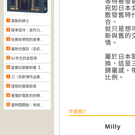
等待被發
宛如日本
散發舊時
合。
莫斯科紳士
就只是想
精準寫作：寫作力...
新與舊的
哈佛商學院的美學...
情。
貓咪也瘋狂（全彩...
屬於日本
82年生的金智英
換，這是
痠痛拉筋解剖書【...
歸屬感，
比例。
刀（奈斯博作品集...
理想的簡單飲食
看懂好電影的快樂...
當時間開始：地球...
作者簡介
Milly