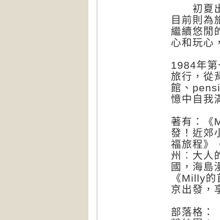
初夏出生
目前則為旅
繼續悠閒
心和玩心
1984
旅行，從
館、pen
憶中自我
著有：《M
發！近郊
福旅程》
州︰大人
國，海島漫
《Mill
京出發，
部落格：「Mi