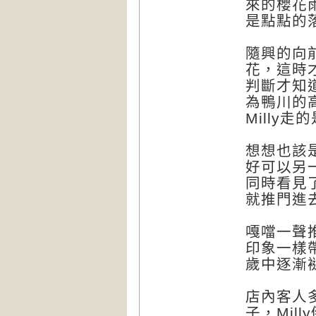
來的櫻花
是點點的
隨興的向
花，這時
判斷才知
為鴨川的
Milly
想想也該
好可以另
同時看見
就推門進
嘎噹一聲
印象一樣
歲中逐漸
店內客人
子，Mil