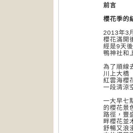
前言
櫻花季的
2013
櫻花滿開
經是9天
鴨神社和
為了順線
川上大橋
紅雲海櫻
一段清涼
一大早七
的櫻花景
路徑，豐
畔櫻花並
舒暢又浪