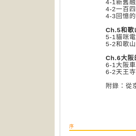
4-1新舊
4-2一百
4-3回憶
Ch.5和
5-1貓咪
5-2和歌
Ch.6大
6-1大阪
6-2天
附錄：從
序