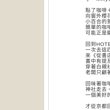
點了咖啡
向窗外櫻
小百合的
簡單的咖
可能正是
回到HO
一次去這
來《從書
書中有提
穿著白襯
老闆只顧
回味著咖
神社走去
一個美好
才從京都