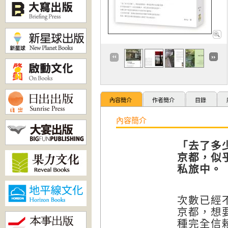
內容簡介
作者簡介
目錄
內容簡介
「去了多
京都，似
私旅中。
次數已經
京都，想
種完全信