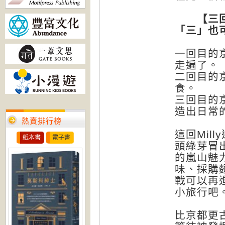
【三回目
「三」也
一回目的
走遍了。
二回目的
食。
三回目的
造出日常
熱賣排行榜
這回Mil
紙本書
電子書
頭綠芽冒
的嵐山魅
味、採購
戰可以再
小旅行吧
比京都更