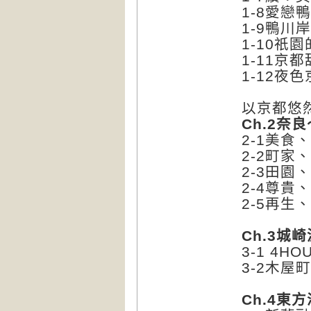
1-8愛戀
1-9鴨川
1-10祇
1-11京
1-12夜
以京都悠
Ch.2奈
2-1美食
2-2町家
2-3田園
2-4尊貴
2-5再生
Ch.3城
3-1 4
3-2木屋
Ch.4東