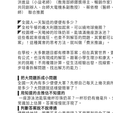
洪進益（小益老師）（教育部師鐸獎得主、暢銷作家
共同創辦人、台師大電機系副教授）、蔡依橙（醫師
師） 聯合推薦
◤全國人一天製造的便便有多少？
◤全校午餐的義大利麵加起來，可以繞地球幾圈？
◤校園裡一天喝掉的珍珠奶茶，能填滿幾座游泳池？
這些看起來很瘋狂、也查不到解答的問題，其實都可
案」！這種厲害的思考方法，就叫做「費米推論」。
在學校，大多數題目都有標準答案；但在真實世界，
有公式，也沒有現成的解答。跟著小學生理沙和康太
米的挑戰！不用複雜計算，從生活經驗出發，找線索
步培養拆解問題、找出解方的能力：
▌
把大問題拆成小問題
全國一天內有多少便便大軍？先想自己每天上幾次廁
是多少？大問題就這樣變簡單了！
▌
用知道的去推估不知道的
一座游泳池能裝幾杯珍珠奶茶？一杯珍奶有幾毫升、
常識加上估算，答案慢慢就浮現了。
▌
判斷答案說不說得通