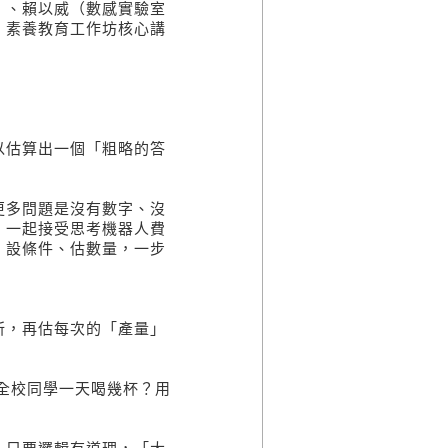
）、賴以威（數感實驗室
、素養教育工作坊核心講
以估算出一個「粗略的答
更多問題是沒有數字、沒
，一起接受思考機器人費
、設條件、估數量，一步
所，再估每次的「產量」
全校同學一天喝幾杯？用