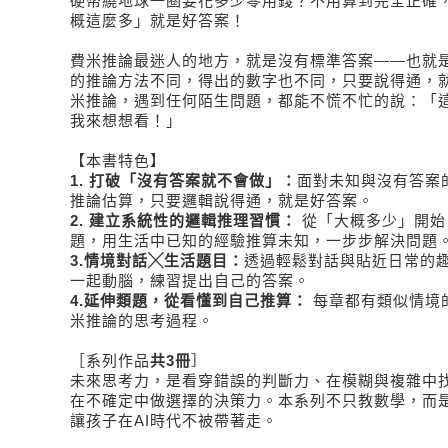
硬幣繞地球一圈要花多少零用錢？不用算到完全正確
概這麼多」就是好答案！
費米推論最迷人的地方，就是沒有標準答案——也就
的推論方法不同，得出的數字也不同，只要說得通，
米推論，遇到任何陌生問題，都能不慌不忙的說：「
我來想想看！」
【本書特色】
1.
打破「沒有答案就不會做」：
面對未知與沒有答案
推論估算，只要邏輯說得通，就是好答案。
2.
建立系統性的邏輯推理習慣：
從「大概多少」開始
題，用生活中已知的經驗推算未知，一步步解決問題
3.
情境對話
╳
生活題目：
透過輕鬆對話與貼近日常的
一起動腦，練習提出自己的答案。
4.
延伸類題，從看懂到自己推算：
每章都有類似情境
米推論的思考過程。
［系列作品
共3冊
］
未來思考力，是看穿錯誤的判斷力、在模糊與複雜中
在不確定中做選擇的決策力。本系列不只教數學，而
讓孩子在AI時代不被帶著走。