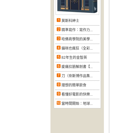
莫斯科紳士
精準寫作：寫作力...
哈佛商學院的美學...
貓咪也瘋狂（全彩...
82年生的金智英
痠痛拉筋解剖書【...
刀（奈斯博作品集...
理想的簡單飲食
看懂好電影的快樂...
當時間開始：地球...