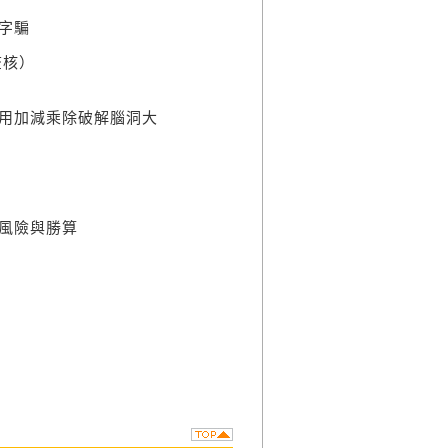
字騙
查核）
用加減乘除破解腦洞大
）
風險與勝算
）