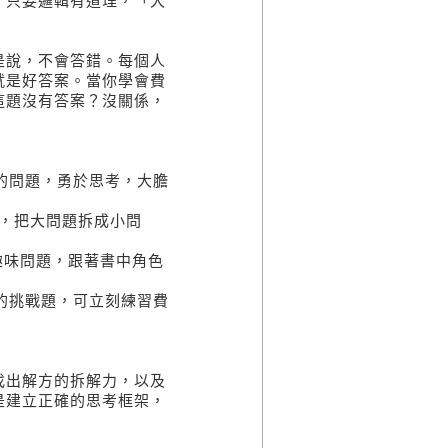
，只要邏輯有道理，「大
是說，不會答錯。每個人
就是好答案。當你學會費
這題沒有答案？沒關係，
的問題，勇於思考，大膽
，把大問題拆成小問
。
趣味問題，跟著書中角色
的挑戰題，可立刻練習費
找出解方的拆解力，以及
是建立正確的思考框架，