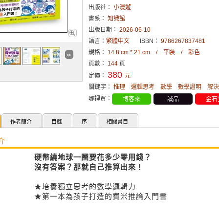
出版社：
小漫遊
書系：
知識館
出版日期：
2026-06-10
語言：
繁體中文
ISBN：
9786267837481
規格：
14.8 cm * 21 cm / 平裝 / 彩色
頁數：
144
頁
380
定價：
元
關鍵字：
推理
邏輯思考
數學
數學證明
解決
哪裡買：
博客來
誠品
金石
作者簡介
目錄
序
相關書目
介
硬幣繞地球一圈要花多少零用錢？
沒有答案？那就自己推算出來！
★培養獨立思考的數學邏輯力
★第一本為孩子打造的費米推論入門書