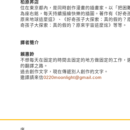
柏原昇店
住在東京都內，是同時創作漫畫的插畫家。以「把困
為座右銘，每天持續描繪快樂的插圖。著作有《好奇
原來地球這麼逗》、《好奇孩子大探索：真的假的？
奇孩子大探索：真的假的？原來宇宙這麼炫》等等。
譯者
簡介
賴惠鈴
不想每天在固定的時間去固定的地方做固定的工作，
的翻譯之路。
過去創作文字，現在傳遞別人創作的文字。
邀譯請來信
0220moonlight@gmail.com
序