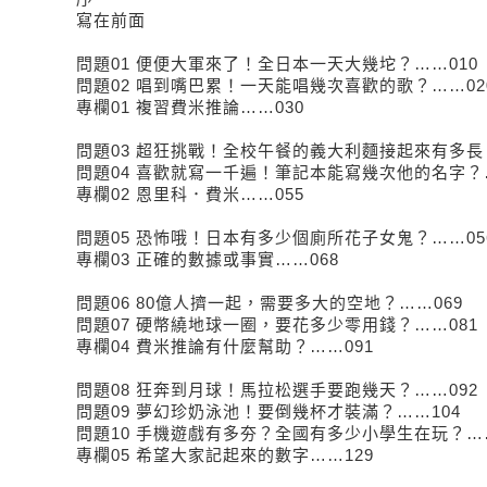
寫在前面
問題01 便便大軍來了！全日本一天大幾坨？……010
問題02 唱到嘴巴累！一天能唱幾次喜歡的歌？……02
專欄01 複習費米推論……030
問題03 超狂挑戰！全校午餐的義大利麵接起來有多長？
問題04 喜歡就寫一千遍！筆記本能寫幾次他的名字？…
專欄02 恩里科．費米……055
問題05 恐怖哦！日本有多少個廁所花子女鬼？……05
專欄03 正確的數據或事實……068
問題06 80億人擠一起，需要多大的空地？……069
問題07 硬幣繞地球一圈，要花多少零用錢？……081
專欄04 費米推論有什麼幫助？……091
問題08 狂奔到月球！馬拉松選手要跑幾天？……092
問題09 夢幻珍奶泳池！要倒幾杯才裝滿？……104
問題10 手機遊戲有多夯？全國有多少小學生在玩？……
專欄05 希望大家記起來的數字……129