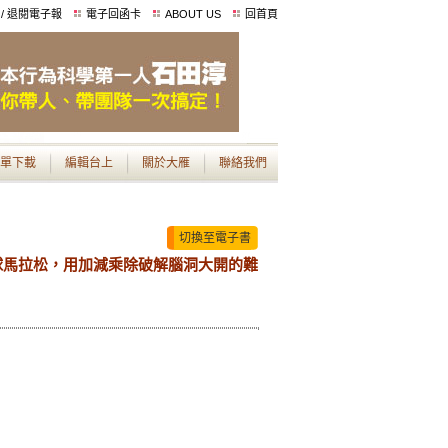
 / 退閱電子報
電子回函卡
ABOUT US
回首頁
單下載
編輯台上
關於大雁
聯絡我們
切換至電子書
球馬拉松，用加減乘除破解腦洞大開的難