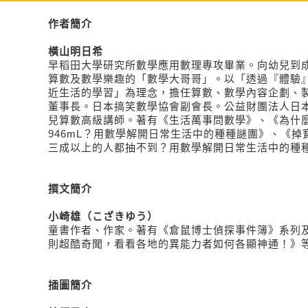
作者簡介
橫山明日希
早稻田大學研究所數學應用數理專攻畢業。向幼兒到
算數及數學樂趣的「數學大哥哥」。以「透過『體驗
近生活的學習」為理念，擔任算數、數學內容企劃、製作公司
董事長。日本搞笑數學協會副會長。公益財團法人日
兒算數高級講師。著有《生活萬事問數學》、《為什麼
946mL？用數學解開日常生活中的種種謎團》、《掉
三成以上的人都抽不到？用數學解開日常生活中的種
撰文
簡介
小崎雄（こざきゆう）
童書作者、作家。著有《倉鼠博士偵探事件簿》系列及
則超酷奇聞，看看各地的異能力者如何各顯神通！》
插圖
簡介