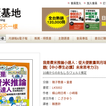
會員登入
加入會員
訂
月讀報&電子報
推薦．得獎書
主題選書
會員專區
書目訂購
我是費米推論小達人：從大便數量到月
題(【中小學生必讀】未來思考力②)
10歳からのおもしろ!フェルミ推定
分類：
親子教養 > 童書
書號：
LK5002
作者：
橫山明日希、小崎雄
原文作者：
こざきゆう
譯者：
賴惠鈴