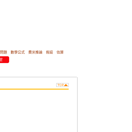
問題
數學公式
費米推論
假設
估算
堂