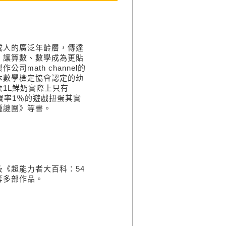
成人的廣泛年齡層，傳達
』讓算數、數學成為更貼
math channel的
本數學檢定協會認定的幼
1L鮮奶實際上只有
寶率1％的遊戲扭蛋其實
種謎團》等書。
《超能力者大百科：54
等多部作品。