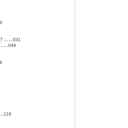
0
……031
…044
6
116