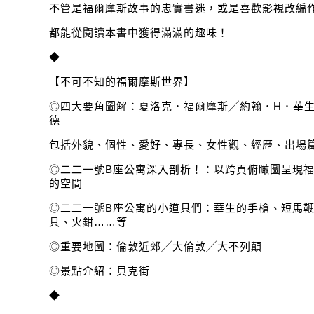
不管是福爾摩斯故事的忠實書迷，或是喜歡影視改編
都能從閱讀本書中獲得滿滿的趣味！
◆
【不可不知的福爾摩斯世界】
◎四大要角圖解：夏洛克．福爾摩斯╱約翰．H．華
德
包括外貌、個性、愛好、專長、女性觀、經歷、出場
◎二二一號B座公寓深入剖析！：以跨頁俯瞰圖呈現
的空間
◎二二一號B座公寓的小道具們：華生的手槍、短馬
具、火鉗……等
◎重要地圖：倫敦近郊╱大倫敦╱大不列顛
◎景點介紹：貝克街
◆