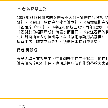
作者 狗尾草工房
1999年9月9日組隊的漫畫家雙人組。插畫作品包括
錄》、《金田一耕助完全搜查讀本》、《福爾摩斯完
《福爾摩斯130》、《神探可倫坡上映50周年紀念》
《愛與愁的福爾摩斯》海報＆節目冊、《森江春策的
化）封面插畫＆小插圖等。以《福爾摩斯用語辭典》
尾草工房／誠文堂新光社）獲得日本福爾摩斯獎。
譯者 黃薇嬪
東吳大學日文系畢業，從事翻譯工作二十餘年，仍在
讀者讀來流暢不卡住，也期許這些譯作能夠帶給大家
目次