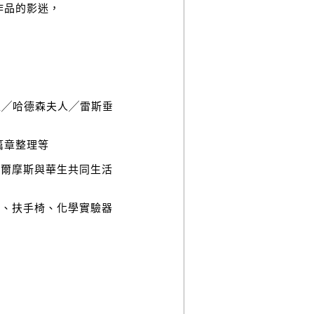
作品的影迷，
生╱哈德森夫人╱雷斯垂
篇章整理等
福爾摩斯與華生共同生活
鞭、扶手椅、化學實驗器