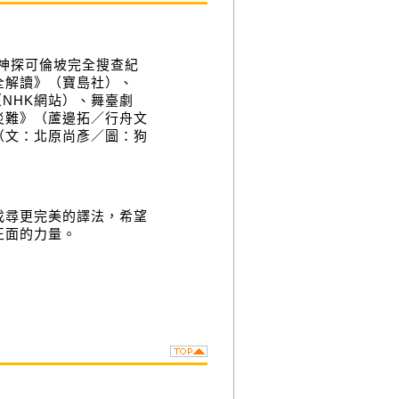
《神探可倫坡完全搜查紀
全解讀》（寶島社）、
（NHK網站）、舞臺劇
災難》（蘆邊拓／行舟文
（文：北原尚彥／圖：狗
找尋更完美的譯法，希望
正面的力量。