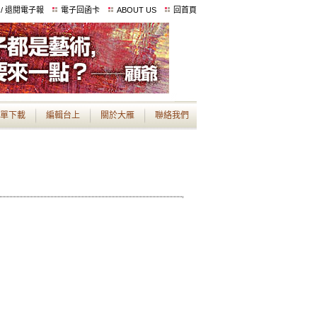
 / 退閱電子報
電子回函卡
ABOUT US
回首頁
單下載
編輯台上
關於大雁
聯絡我們