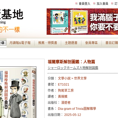
會員登入
加入會員
訂
月讀報&電子報
推薦．得獎書
主題選書
會員專區
書目訂購
福爾摩斯解剖圖鑑：人物篇
シャーロックホームズ人物解剖図鑑
分類：
文學小說 > 世界文學
書號：
ET1021
作者：
狗尾草工房
譯者：
黃薇嬪
出版社：
漫遊者
書系：
Dia-gram of Trivia圖解雜學
出版日期：
2025-05-12