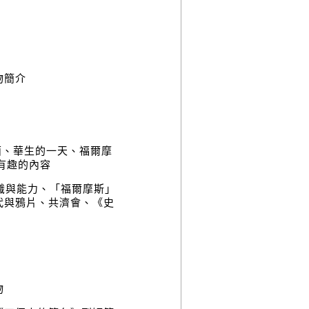
物簡介
面、華生的一天、福爾摩
有趣的內容
識與能力、「福爾摩斯」
代與鴉片、共濟會、《史
物