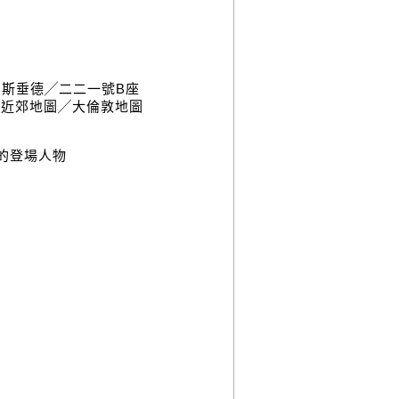
斯垂德╱二二一號B座
敦近郊地圖╱大倫敦地圖
的登場人物