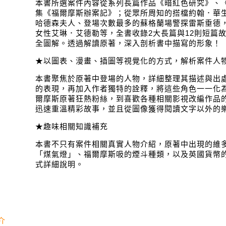
本書所選案件內容從系列長篇作品《暗紅色研究》、
集《福爾摩斯辦案記》；從眾所周知的搭檔約翰．華
哈德森夫人、登場次數最多的蘇格蘭場警探雷斯垂德
女性艾琳．艾德勒等，全書收錄2大長篇與12則短篇故
全圖解。透過解讀原著，深入剖析書中描寫的形象！
★以圖表、漫畫、插圖等視覺化的方式，解析案件人
本書聚焦於原著中登場的人物，詳細整理其描述與出
的表現，再加入作者獨特的詮釋，將這些角色一一化
爾摩斯原著狂熱粉絲，到喜歡各種相關影視改編作品
迅速重溫精彩故事，並且從圖像獲得閱讀文字以外的
★趣味相關知識補充
本書不只有案件相關真實人物介紹，原著中出現的維
「煤氣燈」、福爾摩斯吸的煙斗種類，以及英國貨幣
式詳細說明。
介