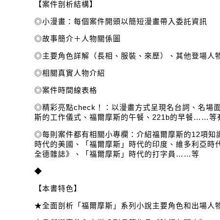
【案件剖析結構】
◎小漫畫：每個案件開頭以簡短漫畫帶入委託資訊
◎故事簡介＋人物關係圖
◎主要角色詳解（長相、服裝、來歷）、其他登場人
◎相關真實人物介紹
◎案件時間線表格
◎精彩亮點check！：以漫畫方式呈現名台詞、名場
斯的工作儀式、福爾摩斯的午餐、221b的早餐……等
◎每則案件都有相關小專欄：介紹福爾摩斯的12項知
時代的美國、「福爾摩斯」時代的印度、維多利亞時
全德雜誌》、「福爾摩斯」時代的打字員……等
◆
【本書特色】
★全面剖析「福爾摩斯」系列小說主要角色和出場人