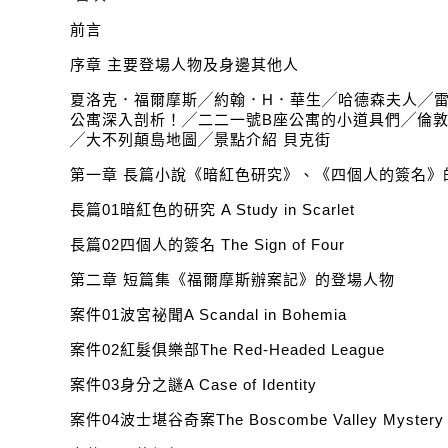
前言
序章 主要登場人物及身邊其他人
夏洛克．福爾摩斯╱約翰．H．華生╱哈德森夫人╱雷
公寓深入剖析！╱二二一號B座公寓的小道具們╱倫
╱大不列顛島地圖╱景點介紹 貝克街
第一章 長篇小說《暗紅色研究》、《四個人的簽名》
長篇01暗紅色的研究 A Study in Scarlet
長篇02四個人的簽名 The Sign of Four
第二章 短篇集《福爾摩斯辦案記》的登場人物
案件01波宮祕聞A Scandal in Bohemia
案件02紅髮俱樂部The Red-Headed League
案件03身分之謎A Case of Identity
案件04波士堪谷奇案The Boscombe Valley Mystery