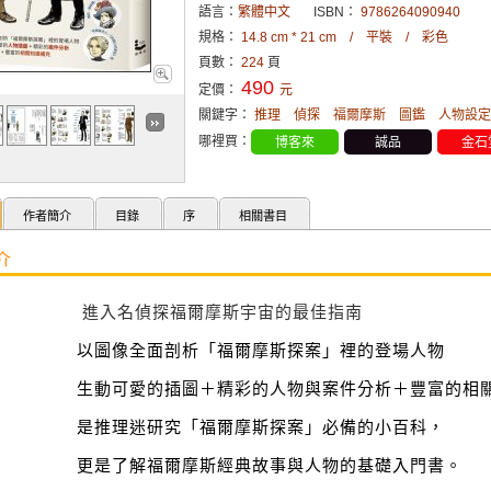
語言：
繁體中文
ISBN：
9786264090940
規格：
14.8 cm * 21 cm / 平裝 / 彩色
頁數：
224
頁
490
定價：
元
關鍵字：
推理
偵探
福爾摩斯
圖鑑
人物設定
哪裡買：
博客來
誠品
金石
作者簡介
目錄
序
相關書目
介
進入名偵探福爾摩斯宇宙的最佳指南
以圖像全面剖析「福爾摩斯探案」裡的登場人物
生動可愛的插圖＋精彩的人物與案件分析＋豐富的相
是推理迷研究「福爾摩斯探案」必備的小百科，
更是了解福爾摩斯經典故事與人物的基礎入門書。