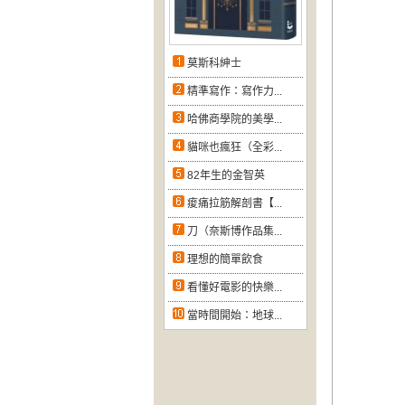
莫斯科紳士
精準寫作：寫作力...
哈佛商學院的美學...
貓咪也瘋狂（全彩...
82年生的金智英
痠痛拉筋解剖書【...
刀（奈斯博作品集...
理想的簡單飲食
看懂好電影的快樂...
當時間開始：地球...