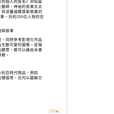
《四個人的簽名》到短篇
生醫師、神祕的房東太太
，到深獲福爾摩斯敬重的
事，共約250位人物的完
物與故事
處，同時參考影視化作品
為生動可愛的圖像。從福
的觀眾，都可以藉由本書
樂趣。
多利亞時代物品，例如
的價值等，也均以圖解方